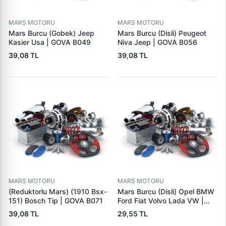
MARS MOTORU
MARS MOTORU
Mars Burcu (Gobek) Jeep
Mars Burcu (Disli) Peugeot
Kasier Usa | GOVA B049
Niva Jeep | GOVA B056
39,08 TL
39,08 TL
MARS MOTORU
MARS MOTORU
(Reduktorlu Mars) (1910 Bsx-
Mars Burcu (Disli) Opel BMW
151) Bosch Tip | GOVA B071
Ford Fiat Volvo Lada VW |
GOVA B090
39,08 TL
29,55 TL