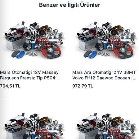
Benzer ve İlgili Ürünler
Mars Otomatigi 12V Massey
Mars Ara Otomatigi 24V 38MT
Ferguson Fransiz Tip P504
Volvo FH12 Daewoo Doosan |
P505 Xxx | ZM 0560
ZM 4409 | OEM 10512097
764,51 TL
972,79 TL