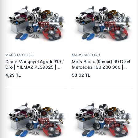
MARS MOTORU
MARS MOTORU
Cevre Marspiyel Agrafi R19 /
Mars Burcu (Komur) R9 Dizel
Clio | YILMAZ PLS9825 |
Mercedes 190 200 300 |
OEM 7703077256
GOVA B047
4,29 TL
58,62 TL