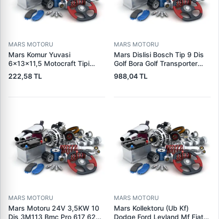
MARS MOTORU
MARS MOTORU
Mars Komur Yuvasi
Mars Dislisi Bosch Tip 9 Dis
6×13×11,5 Motocraft Tipi
Golf Bora Golf Transporter
Ford Ranger Focus Fiesta
Seat Skoda (15713) | ZEN
222,58 TL
988,04 TL
Connect (FO0731
1480 | OEM 1011480
5L8Z11002AA
5L8Z11000AC) | PARS PRS-
BHL220 | OEM 1S7U11000AB
1S7U11000AC 2S6U11000EB
MARS MOTORU
MARS MOTORU
Mars Motoru 24V 3,5KW 10
Mars Kollektoru (Ub Kf)
Dis 3M113 Bmc Pro 617 620
Dodge Ford Leyland Mf Fiat