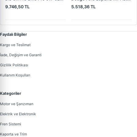
(619 240 36 619 240 46
Trans | MAKO 72313941 |
9.746,50 TL
5.518,36 TL
Yerine) | LUCAS 619 241 46
OEM 72313941
Faydalı Bilgiler
Kargo ve Teslimat
İade, Değişim ve Garanti
Gizlilik Politikası
Kullanım Koşulları
Kategoriler
Motor ve Şanzıman
Elektrik ve Elektronik
Fren Sistemi
Kaporta ve Trim