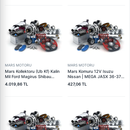
95VW11000BC
244H,450LC,744H | LUCAS
LES0313 | OEM 0R2186
0R4256 0R4257
MARS MOTORU
MARS MOTORU
Mars Kollektoru (Ub Kf) Kalin
Mars Komuru 12V Isuzu
Mil Ford Magirus Shibau
Nissan | MEGA JASX 36-37 |
TM30 Steyr | MAKO
OEM JASX36-37
4.019,86 TL
427,06 TL
72313641 | OEM 72313641