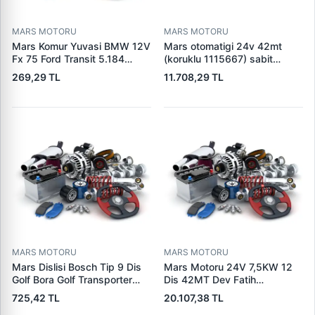
MARS MOTORU
MARS MOTORU
Mars Komur Yuvasi BMW 12V
Mars otomatigi 24v 42mt
Fx 75 Ford Transit 5.184
(koruklu 1115667) sabit
Visteon | PARS PRS-BHL230
pistonlu 3604650rx 7t0258
269,29 TL
11.708,29 TL
| OEM 97VB11000AA
7x1955
MARS MOTORU
MARS MOTORU
Mars Dislisi Bosch Tip 9 Dis
Mars Motoru 24V 7,5KW 12
Golf Bora Golf Transporter
Dis 42MT Dev Fatih
Seat Skoda (15713) | ZEN
Cat,140H, 963B Cummins
725,42 TL
20.107,38 TL
1108 | OEM 1072156
L10,Qsc John Deere