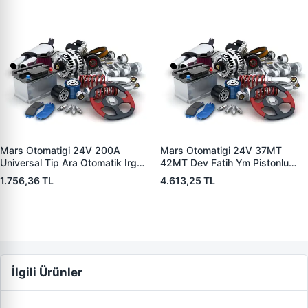
Mars Otomatigi 24V 200A
Mars Otomatigi 24V 37MT
Universal Tip Ara Otomatik Irgat
42MT Dev Fatih Ym Pistonlu
| ZM 0404
Bmc Profesyonel Catterpiller Is
1.756,36 TL
4.613,25 TL
Makinasi | ZM 0361 | OEM
3604650RX 7T0258 7X1955
İlgili Ürünler