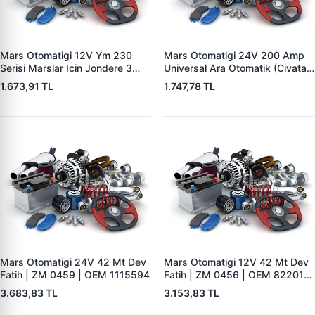
Mars Otomatigi 12V Ym 230
Mars Otomatigi 24V 200 Amp
Serisi Marslar Icin Jondere 3
Universal Ara Otomatik (Civatali)
Delik | ZM 1653 | OEM
| ZM 1404
1.673,91 TL
1.747,78 TL
RE503357
Mars Otomatigi 24V 42 Mt Dev
Mars Otomatigi 12V 42 Mt Dev
Fatih | ZM 0459 | OEM 1115594
Fatih | ZM 0456 | OEM 82201-
5004 V1117553
3.683,83 TL
3.153,83 TL
2132X10456393