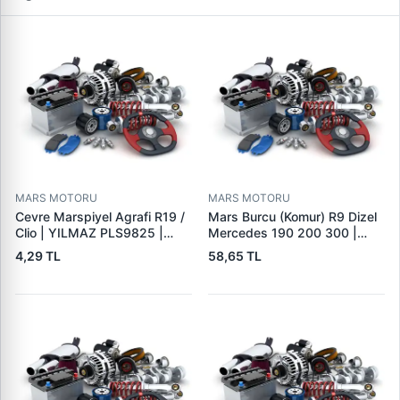
MARS MOTORU
MARS MOTORU
Cevre Marspiyel Agrafi R19 /
Mars Burcu (Komur) R9 Dizel
Clio | YILMAZ PLS9825 |
Mercedes 190 200 300 |
OEM 7703077256
GOVA B047
4,29 TL
58,65 TL