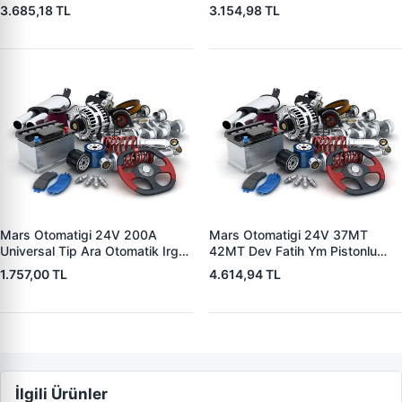
5004 V1117553
3.685,18 TL
3.154,98 TL
2132X10456393
Mars Otomatigi 24V 200A
Mars Otomatigi 24V 37MT
Universal Tip Ara Otomatik Irgat
42MT Dev Fatih Ym Pistonlu
| ZM 0404
Bmc Profesyonel Catterpiller Is
1.757,00 TL
4.614,94 TL
Makinasi | ZM 0361 | OEM
3604650RX 7T0258 7X1955
İlgili Ürünler