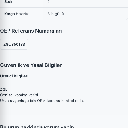
Stok
2
Kargo Hazırlık
3 iş günü
OE / Referans Numaraları
ZGL 850183
Guvenlik ve Yasal Bilgiler
Uretici Bilgileri
ZGL
Genisel katalog verisi
Urun uygunlugu icin OEM kodunu kontrol edin.
Bu urun hakkinda yorum yapin