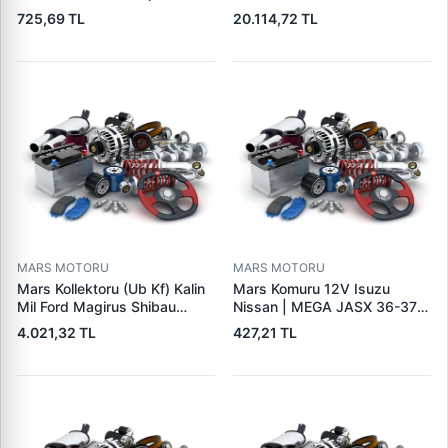
Seat Skoda (15713) | ZEN
Cat,140H, 963B Cummins
725,69 TL
20.114,72 TL
1108 | OEM 1072156
L10,Qsc John Deere
95VW11000BC
244H,450LC,744H | LUCAS
LES0313 | OEM 0R2186
0R4256 0R4257
MARS MOTORU
MARS MOTORU
Mars Kollektoru (Ub Kf) Kalin
Mars Komuru 12V Isuzu
Mil Ford Magirus Shibau
Nissan | MEGA JASX 36-37 |
TM30 Steyr | MAKO
OEM JASX36-37
4.021,32 TL
427,21 TL
72313641 | OEM 72313641