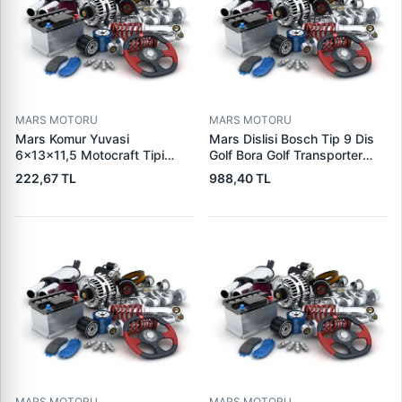
MARS MOTORU
MARS MOTORU
Mars Komur Yuvasi
Mars Dislisi Bosch Tip 9 Dis
6×13×11,5 Motocraft Tipi
Golf Bora Golf Transporter
Ford Ranger Focus Fiesta
Seat Skoda (15713) | ZEN
222,67 TL
988,40 TL
Connect (FO0731
1480 | OEM 1011480
5L8Z11002AA
5L8Z11000AC) | PARS PRS-
BHL220 | OEM 1S7U11000AB
1S7U11000AC 2S6U11000EB
MARS MOTORU
MARS MOTORU