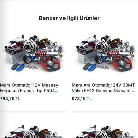
Benzer ve İlgili Ürünler
Mars Otomatigi 12V Massey
Mars Ara Otomatigi 24V 38MT
Ferguson Fransiz Tip P504
Volvo FH12 Daewoo Doosan |
P505 Xxx | ZM 0560
ZM 4409 | OEM 10512097
764,79 TL
973,15 TL