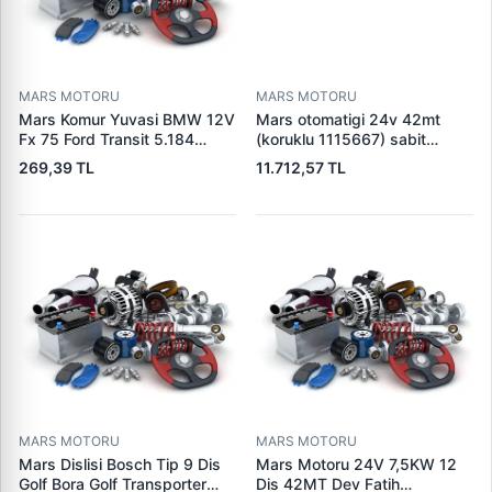
MARS MOTORU
MARS MOTORU
Mars Komur Yuvasi BMW 12V
Mars otomatigi 24v 42mt
Fx 75 Ford Transit 5.184
(koruklu 1115667) sabit
Visteon | PARS PRS-BHL230
pistonlu 3604650rx 7t0258
269,39 TL
11.712,57 TL
| OEM 97VB11000AA
7x1955
MARS MOTORU
MARS MOTORU
Mars Dislisi Bosch Tip 9 Dis
Mars Motoru 24V 7,5KW 12
Golf Bora Golf Transporter
Dis 42MT Dev Fatih