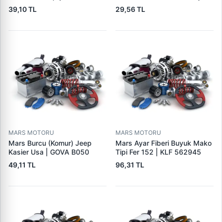
GOVA B090
39,10 TL
29,56 TL
MARS MOTORU
MARS MOTORU
Mars Burcu (Komur) Jeep
Mars Ayar Fiberi Buyuk Mako
Kasier Usa | GOVA B050
Tipi Fer 152 | KLF 562945
49,11 TL
96,31 TL