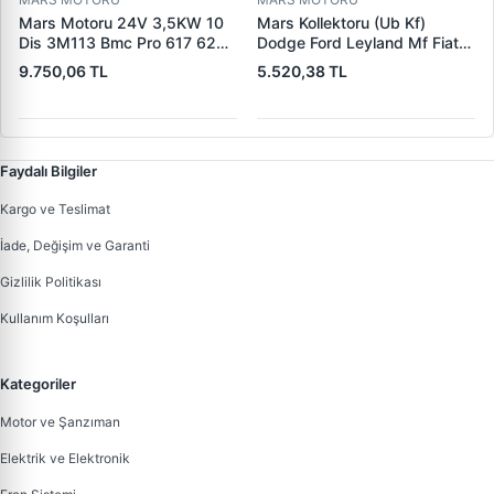
Mars Motoru 24V 3,5KW 10
Mars Kollektoru (Ub Kf)
Dis 3M113 Bmc Pro 617 620
Dodge Ford Leyland Mf Fiat
(619 240 36 619 240 46
Trans | MAKO 72313941 |
9.750,06 TL
5.520,38 TL
Yerine) | LUCAS 619 241 46
OEM 72313941
Faydalı Bilgiler
Kargo ve Teslimat
İade, Değişim ve Garanti
Gizlilik Politikası
Kullanım Koşulları
Kategoriler
Motor ve Şanzıman
Elektrik ve Elektronik