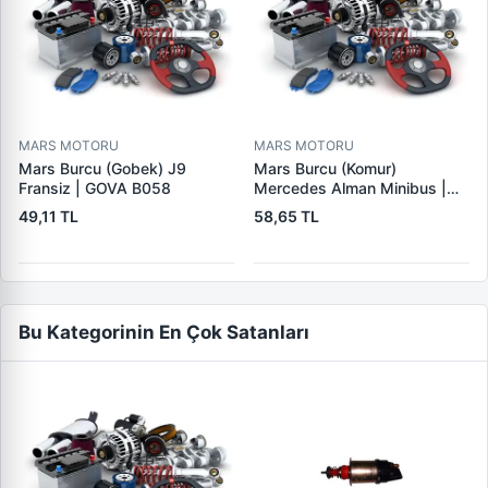
MARS MOTORU
MARS MOTORU
Mars Burcu (Gobek) J9
Mars Burcu (Komur)
Fransiz | GOVA B058
Mercedes Alman Minibus |
GOVA B035
49,11 TL
58,65 TL
Bu Kategorinin En Çok Satanları