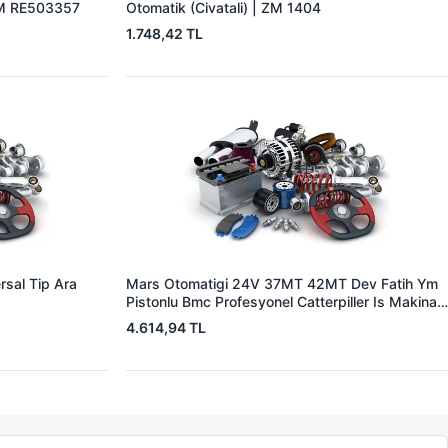
EM RE503357
Otomatik (Civatali) | ZM 1404
1.748,42 TL
sal Tip Ara
Mars Otomatigi 24V 37MT 42MT Dev Fatih Ym
Pistonlu Bmc Profesyonel Catterpiller Is Makinasi
| ZM 0361 | OEM 3604650RX 7T0258 7X1955
4.614,94 TL