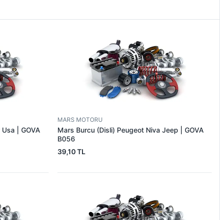
MARS MOTORU
r Usa | GOVA
Mars Burcu (Disli) Peugeot Niva Jeep | GOVA
B056
39,10 TL