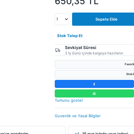
650,35
TL
Sepete Ekle
Stok Talep Et
Sevkiyat Süresi
3 İş Günü içinde kargoya hazırlanır.
Favori
Stok B
Tumunu goster
Guvenlik ve Yasal Bilgiler
ye'ye gonderim
15 gun icinde urun iadesi