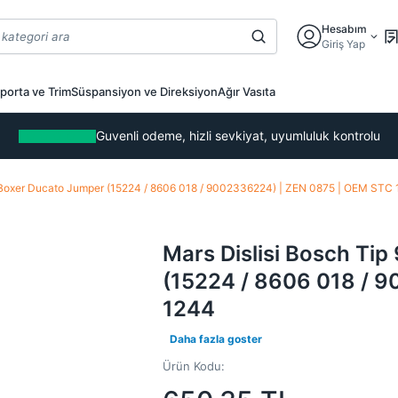
Hesabım
Giriş Yap
porta ve Trim
Süspansiyon ve Direksiyon
Ağır Vasıta
Guvenli odeme, hizli sevkiyat, uyumluluk kontrolu
t Boxer Ducato Jumper (15224 / 8606 018 / 9002336224) | ZEN 0875 | OEM STC
Mars Dislisi Bosch Ti
(15224 / 8606 018 / 
1244
Daha fazla goster
Ürün Kodu: