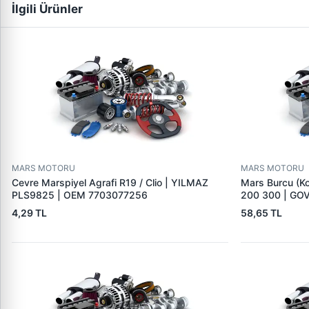
İlgili Ürünler
MARS MOTORU
MARS MOTORU
Cevre Marspiyel Agrafi R19 / Clio | YILMAZ
Mars Burcu (K
PLS9825 | OEM 7703077256
200 300 | GO
4,29 TL
58,65 TL