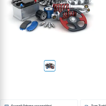
Guvenli Odeme secenekleri
Tum Turki