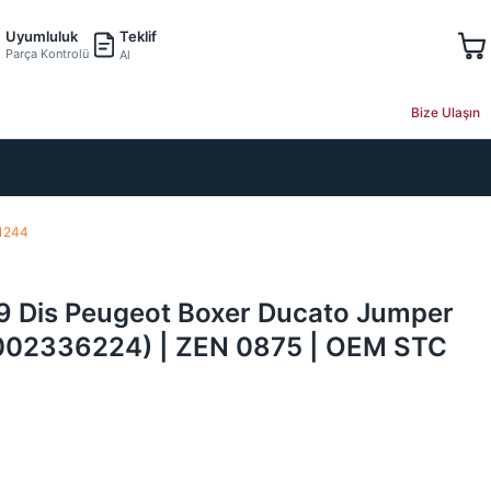
Teklif
Uyumluluk
Parça Kontrolü
Al
Bize Ulaşın
 1244
p 9 Dis Peugeot Boxer Ducato Jumper
9002336224) | ZEN 0875 | OEM STC