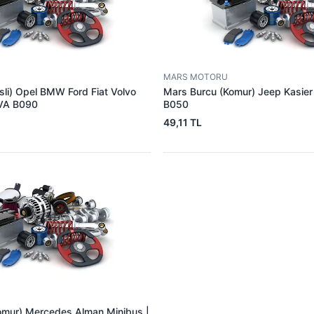
MARS MOTORU
sli) Opel BMW Ford Fiat Volvo
Mars Burcu (Komur) Jeep Kasie
VA B090
B050
49,11 TL
omur) Mercedes Alman Minibus |