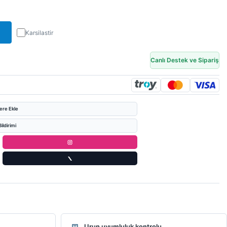
Karsilastir
Canlı Destek ve Sipariş
lere Ekle
ildirimi
Urun uyumluluk kontrolu