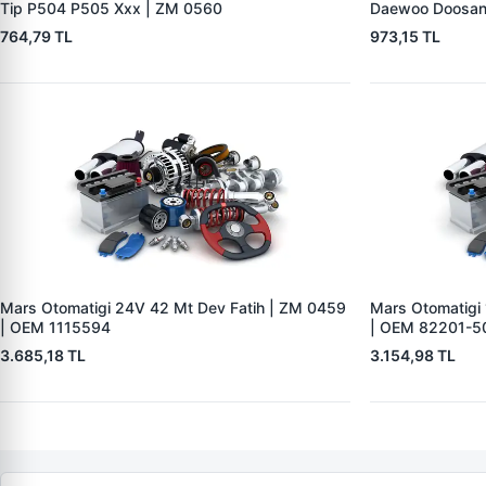
Tip P504 P505 Xxx | ZM 0560
Daewoo Doosan
764,79 TL
973,15 TL
Mars Otomatigi 24V 42 Mt Dev Fatih | ZM 0459
Mars Otomatigi
| OEM 1115594
| OEM 82201-5
3.685,18 TL
3.154,98 TL