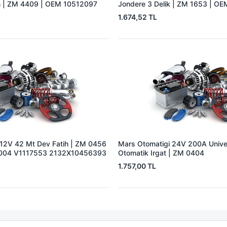
 | ZM 4409 | OEM 10512097
Jondere 3 Delik | ZM 1653 | O
1.674,52 TL
 12V 42 Mt Dev Fatih | ZM 0456
Mars Otomatigi 24V 200A Univer
004 V1117553 2132X10456393
Otomatik Irgat | ZM 0404
1.757,00 TL