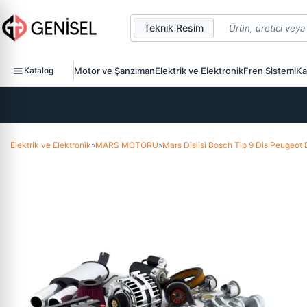
Teknik Resim
Katalog
Motor ve Şanzıman
Elektrik ve Elektronik
Fren Sistemi
Ka
Elektrik ve Elektronik
»
MARS MOTORU
»
Mars Dislisi Bosch Tip 9 Dis Peugeo