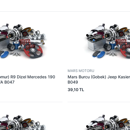
MARS MOTORU
omur) R9 Dizel Mercedes 190
Mars Burcu (Gobek) Jeep Kasie
VA B047
B049
39,10 TL