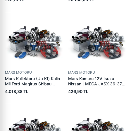
1108 | OEM 1072156
L10,Qsc John Deere
95VW11000BC
244H,450LC,744H | LUCAS
LES0313 | OEM 0R2186
0R4256 0R4257
MARS MOTORU
MARS MOTORU
Mars Kollektoru (Ub Kf) Kalin
Mars Komuru 12V Isuzu
Mil Ford Magirus Shibau
Nissan | MEGA JASX 36-37 |
TM30 Steyr | MAKO
OEM JASX36-37
4.018,38 TL
426,90 TL
72313641 | OEM 72313641