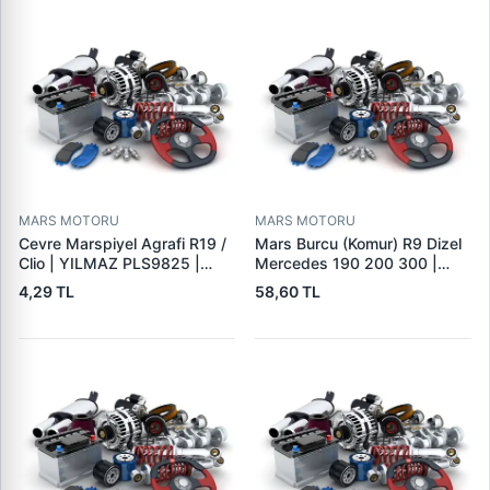
MARS MOTORU
MARS MOTORU
Cevre Marspiyel Agrafi R19 /
Mars Burcu (Komur) R9 Dizel
Clio | YILMAZ PLS9825 |
Mercedes 190 200 300 |
OEM 7703077256
GOVA B047
4,29 TL
58,60 TL