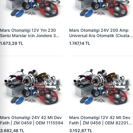
Mars Otomatigi 12V Ym 230
Mars Otomatigi 24V 200 Amp
Serisi Marslar Icin Jondere 3
Universal Ara Otomatik (Civatali)
Delik | ZM 1653 | OEM
| ZM 1404
1.673,29 TL
1.747,14 TL
RE503357
Mars Otomatigi 24V 42 Mt Dev
Mars Otomatigi 12V 42 Mt Dev
Fatih | ZM 0459 | OEM 1115594
Fatih | ZM 0456 | OEM 82201-
5004 V1117553
3.682,48 TL
3.152,67 TL