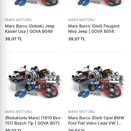
MARS MOTORU
MARS MOTORU
Mars Burcu (Gobek) Jeep
Mars Burcu (Disli) Peugeot
Kasier Usa | GOVA B049
Niva Jeep | GOVA B056
39,07 TL
39,07 TL
MARS MOTORU
MARS MOTORU
(Reduktorlu Mars) (1910 Bsx-
Mars Burcu (Disli) Opel BMW
151) Bosch Tip | GOVA B071
Ford Fiat Volvo Lada VW |
GOVA B090
39,07 TL
29,54 TL