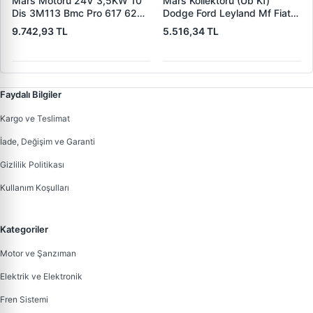
Mars Motoru 24V 3,5KW 10
Mars Kollektoru (Ub Kf)
Dis 3M113 Bmc Pro 617 620
Dodge Ford Leyland Mf Fiat
(619 240 36 619 240 46
Trans | MAKO 72313941 |
9.742,93 TL
5.516,34 TL
Yerine) | LUCAS 619 241 46
OEM 72313941
Faydalı Bilgiler
Kargo ve Teslimat
İade, Değişim ve Garanti
Gizlilik Politikası
Kullanım Koşulları
Kategoriler
Motor ve Şanzıman
Elektrik ve Elektronik
Fren Sistemi