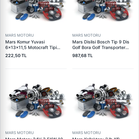
MARS MOTORU
MARS MOTORU
Mars Komur Yuvasi
Mars Dislisi Bosch Tip 9 Dis
6×13×11,5 Motocraft Tipi
Golf Bora Golf Transporter
Ford Ranger Focus Fiesta
Seat Skoda (15713) | ZEN
222,50 TL
987,68 TL
Connect (FO0731
1480 | OEM 1011480
5L8Z11002AA
5L8Z11000AC) | PARS PRS-
BHL220 | OEM 1S7U11000AB
1S7U11000AC 2S6U11000EB
MARS MOTORU
MARS MOTORU