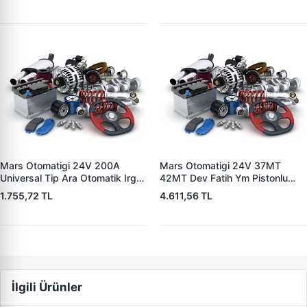
2132X10456393
Mars Otomatigi 24V 200A
Mars Otomatigi 24V 37MT
Universal Tip Ara Otomatik Irgat
42MT Dev Fatih Ym Pistonlu
| ZM 0404
Bmc Profesyonel Catterpiller Is
1.755,72 TL
4.611,56 TL
Makinasi | ZM 0361 | OEM
3604650RX 7T0258 7X1955
İlgili Ürünler