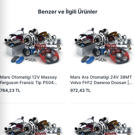
Benzer ve İlgili Ürünler
Mars Otomatigi 12V Massey
Mars Ara Otomatigi 24V 38MT
Ferguson Fransiz Tip P504
Volvo FH12 Daewoo Doosan |
P505 Xxx | ZM 0560
ZM 4409 | OEM 10512097
764,23 TL
972,43 TL