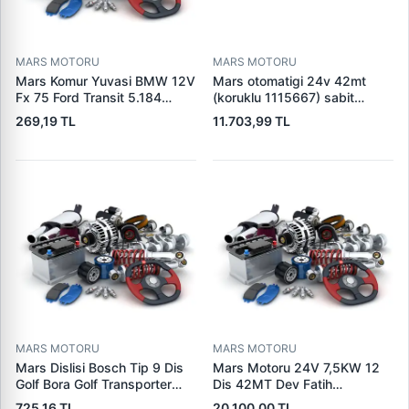
MARS MOTORU
MARS MOTORU
Mars Komur Yuvasi BMW 12V
Mars otomatigi 24v 42mt
Fx 75 Ford Transit 5.184
(koruklu 1115667) sabit
Visteon | PARS PRS-BHL230
pistonlu 3604650rx 7t0258
269,19 TL
11.703,99 TL
| OEM 97VB11000AA
7x1955
MARS MOTORU
MARS MOTORU
Mars Dislisi Bosch Tip 9 Dis
Mars Motoru 24V 7,5KW 12
Golf Bora Golf Transporter
Dis 42MT Dev Fatih
Seat Skoda (15713) | ZEN
Cat,140H, 963B Cummins
725,16 TL
20.100,00 TL