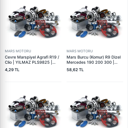
MARS MOTORU
MARS MOTORU
Cevre Marspiyel Agrafi R19 /
Mars Burcu (Komur) R9 Dizel
Clio | YILMAZ PLS9825 |
Mercedes 190 200 300 |
OEM 7703077256
GOVA B047
4,29 TL
58,62 TL