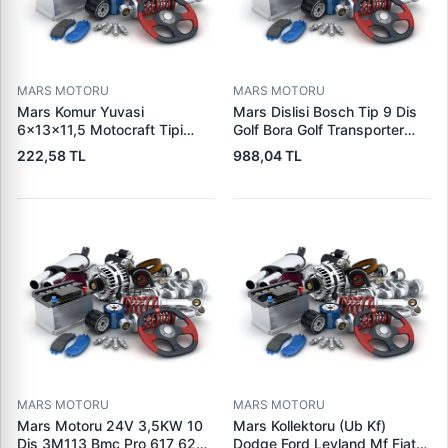
MARS MOTORU
MARS MOTORU
Mars Komur Yuvasi
Mars Dislisi Bosch Tip 9 Dis
6×13×11,5 Motocraft Tipi
Golf Bora Golf Transporter
Ford Ranger Focus Fiesta
Seat Skoda (15713) | ZEN
222,58 TL
988,04 TL
Connect (FO0731
1480 | OEM 1011480
5L8Z11002AA
5L8Z11000AC) | PARS PRS-
BHL220 | OEM 1S7U11000AB
1S7U11000AC 2S6U11000EB
MARS MOTORU
MARS MOTORU
Mars Motoru 24V 3,5KW 10
Mars Kollektoru (Ub Kf)
Dis 3M113 Bmc Pro 617 620
Dodge Ford Leyland Mf Fiat