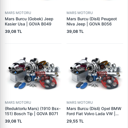
MARS MOTORU
MARS MOTORU
Mars Burcu (Gobek) Jeep
Mars Burcu (Disli) Peugeot
Kasier Usa | GOVA B049
Niva Jeep | GOVA B056
39,08 TL
39,08 TL
MARS MOTORU
MARS MOTORU
(Reduktorlu Mars) (1910 Bsx-
Mars Burcu (Disli) Opel BMW
151) Bosch Tip | GOVA B071
Ford Fiat Volvo Lada VW |
GOVA B090
39,08 TL
29,55 TL