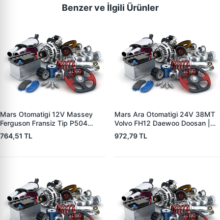
Benzer ve İlgili Ürünler
Mars Otomatigi 12V Massey
Mars Ara Otomatigi 24V 38MT
Ferguson Fransiz Tip P504
Volvo FH12 Daewoo Doosan |
P505 Xxx | ZM 0560
ZM 4409 | OEM 10512097
764,51 TL
972,79 TL