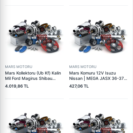
95VW11000BC
244H,450LC,744H | LUCAS
LES0313 | OEM 0R2186
0R4256 0R4257
MARS MOTORU
MARS MOTORU
Mars Kollektoru (Ub Kf) Kalin
Mars Komuru 12V Isuzu
Mil Ford Magirus Shibau
Nissan | MEGA JASX 36-37 |
TM30 Steyr | MAKO
OEM JASX36-37
4.019,86 TL
427,06 TL
72313641 | OEM 72313641