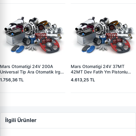
Mars Otomatigi 24V 200A
Mars Otomatigi 24V 37MT
Universal Tip Ara Otomatik Irgat
42MT Dev Fatih Ym Pistonlu
| ZM 0404
Bmc Profesyonel Catterpiller Is
1.756,36 TL
4.613,25 TL
Makinasi | ZM 0361 | OEM
3604650RX 7T0258 7X1955
İlgili Ürünler