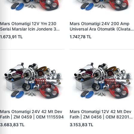
Mars Otomatigi 12V Ym 230
Mars Otomatigi 24V 200 Amp
Serisi Marslar Icin Jondere 3
Universal Ara Otomatik (Civatali)
Delik | ZM 1653 | OEM
| ZM 1404
1.673,91 TL
1.747,78 TL
RE503357
Mars Otomatigi 24V 42 Mt Dev
Mars Otomatigi 12V 42 Mt Dev
Fatih | ZM 0459 | OEM 1115594
Fatih | ZM 0456 | OEM 82201-
5004 V1117553
3.683,83 TL
3.153,83 TL
2132X10456393