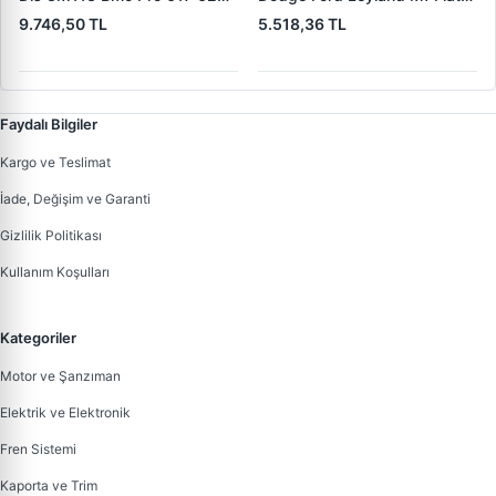
(619 240 36 619 240 46
Trans | MAKO 72313941 |
9.746,50 TL
5.518,36 TL
Yerine) | LUCAS 619 241 46
OEM 72313941
Faydalı Bilgiler
Kargo ve Teslimat
İade, Değişim ve Garanti
Gizlilik Politikası
Kullanım Koşulları
Kategoriler
Motor ve Şanzıman
Elektrik ve Elektronik
Fren Sistemi
Kaporta ve Trim