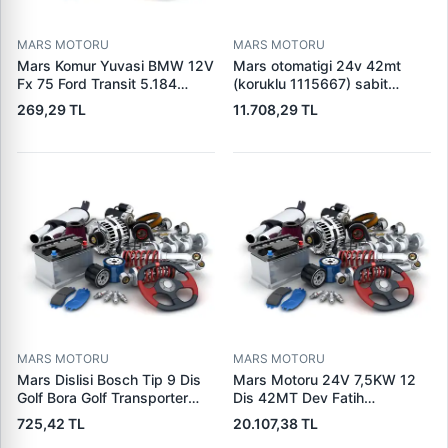
MARS MOTORU
MARS MOTORU
Mars Komur Yuvasi BMW 12V
Mars otomatigi 24v 42mt
Fx 75 Ford Transit 5.184
(koruklu 1115667) sabit
Visteon | PARS PRS-BHL230
pistonlu 3604650rx 7t0258
269,29 TL
11.708,29 TL
| OEM 97VB11000AA
7x1955
MARS MOTORU
MARS MOTORU
Mars Dislisi Bosch Tip 9 Dis
Mars Motoru 24V 7,5KW 12
Golf Bora Golf Transporter
Dis 42MT Dev Fatih
Seat Skoda (15713) | ZEN
Cat,140H, 963B Cummins
725,42 TL
20.107,38 TL
1108 | OEM 1072156
L10,Qsc John Deere