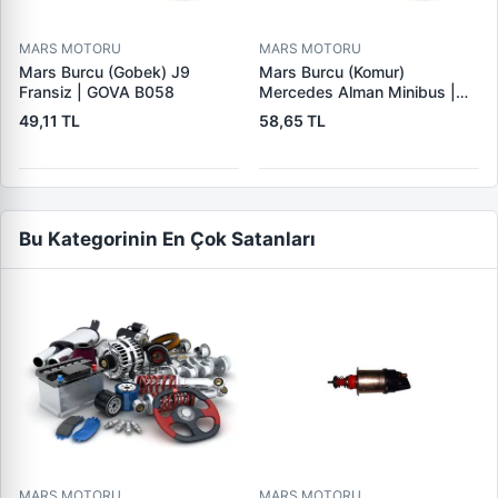
MARS MOTORU
MARS MOTORU
Mars Burcu (Gobek) J9
Mars Burcu (Komur)
Fransiz | GOVA B058
Mercedes Alman Minibus |
GOVA B035
49,11 TL
58,65 TL
Bu Kategorinin En Çok Satanları
MARS MOTORU
MARS MOTORU