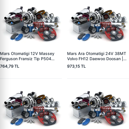
Mars Otomatigi 12V Massey
Mars Ara Otomatigi 24V 38MT
Ferguson Fransiz Tip P504
Volvo FH12 Daewoo Doosan |
P505 Xxx | ZM 0560
ZM 4409 | OEM 10512097
764,79 TL
973,15 TL