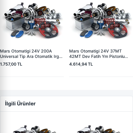
Mars Otomatigi 24V 200A
Mars Otomatigi 24V 37MT
Universal Tip Ara Otomatik Irgat
42MT Dev Fatih Ym Pistonlu
| ZM 0404
Bmc Profesyonel Catterpiller Is
1.757,00 TL
4.614,94 TL
Makinasi | ZM 0361 | OEM
3604650RX 7T0258 7X1955
İlgili Ürünler