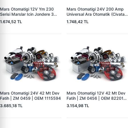
Mars Otomatigi 12V Ym 230
Mars Otomatigi 24V 200 Amp
Serisi Marslar Icin Jondere 3
Universal Ara Otomatik (Civatali)
Delik | ZM 1653 | OEM
| ZM 1404
1.674,52 TL
1.748,42 TL
RE503357
Mars Otomatigi 24V 42 Mt Dev
Mars Otomatigi 12V 42 Mt Dev
Fatih | ZM 0459 | OEM 1115594
Fatih | ZM 0456 | OEM 82201-
5004 V1117553
3.685,18 TL
3.154,98 TL
2132X10456393