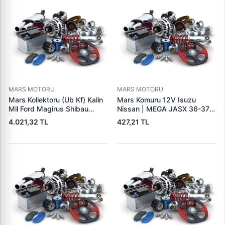
MARS MOTORU
MARS MOTORU
Mars Kollektoru (Ub Kf) Kalin
Mars Komuru 12V Isuzu
Mil Ford Magirus Shibau
Nissan | MEGA JASX 36-37 |
TM30 Steyr | MAKO
OEM JASX36-37
4.021,32 TL
427,21 TL
72313641 | OEM 72313641