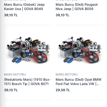
Mars Burcu (Gobek) Jeep
Mars Burcu (Disli) Peugeot
Kasier Usa | GOVA B049
Niva Jeep | GOVA B056
39,10 TL
39,10 TL
MARS MOTORU
MARS MOTORU
(Reduktorlu Mars) (1910 Bsx-
Mars Burcu (Disli) Opel BMW
151) Bosch Tip | GOVA B071
Ford Fiat Volvo Lada VW |
GOVA B090
39,10 TL
29,56 TL