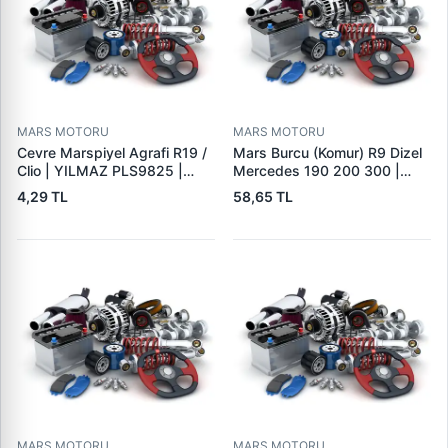
MARS MOTORU
MARS MOTORU
Cevre Marspiyel Agrafi R19 /
Mars Burcu (Komur) R9 Dizel
Clio | YILMAZ PLS9825 |
Mercedes 190 200 300 |
OEM 7703077256
GOVA B047
4,29 TL
58,65 TL
MARS MOTORU
MARS MOTORU