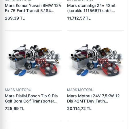
Mars Komur Yuvasi BMW 12V
Mars otomatigi 24v 42mt
Fx 75 Ford Transit 5.184
(koruklu 1115667) sabit
Visteon | PARS PRS-BHL230
pistonlu 3604650rx 7t0258
269,39 TL
11.712,57 TL
| OEM 97VB11000AA
7x1955
MARS MOTORU
MARS MOTORU
Mars Dislisi Bosch Tip 9 Dis
Mars Motoru 24V 7,5KW 12
Golf Bora Golf Transporter
Dis 42MT Dev Fatih
Seat Skoda (15713) | ZEN
Cat,140H, 963B Cummins
725,69 TL
20.114,72 TL
1108 | OEM 1072156
L10,Qsc John Deere
95VW11000BC
244H,450LC,744H | LUCAS
LES0313 | OEM 0R2186
0R4256 0R4257