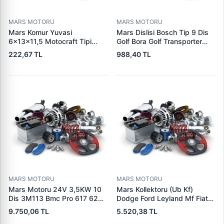
MARS MOTORU
MARS MOTORU
Mars Komur Yuvasi
Mars Dislisi Bosch Tip 9 Dis
6×13×11,5 Motocraft Tipi
Golf Bora Golf Transporter
Ford Ranger Focus Fiesta
Seat Skoda (15713) | ZEN
222,67 TL
988,40 TL
Connect (FO0731
1480 | OEM 1011480
5L8Z11002AA
5L8Z11000AC) | PARS PRS-
BHL220 | OEM 1S7U11000AB
1S7U11000AC 2S6U11000EB
MARS MOTORU
MARS MOTORU
Mars Motoru 24V 3,5KW 10
Mars Kollektoru (Ub Kf)
Dis 3M113 Bmc Pro 617 620
Dodge Ford Leyland Mf Fiat
(619 240 36 619 240 46
Trans | MAKO 72313941 |
9.750,06 TL
5.520,38 TL
Yerine) | LUCAS 619 241 46
OEM 72313941