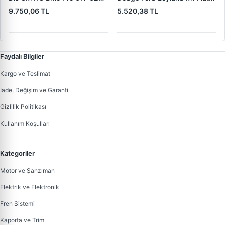
(619 240 36 619 240 46
Trans | MAKO 72313941 |
9.750,06 TL
5.520,38 TL
Yerine) | LUCAS 619 241 46
OEM 72313941
Faydalı Bilgiler
Kargo ve Teslimat
İade, Değişim ve Garanti
Gizlilik Politikası
Kullanım Koşulları
Kategoriler
Motor ve Şanzıman
Elektrik ve Elektronik
Fren Sistemi
Kaporta ve Trim