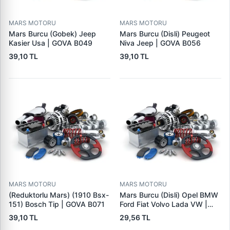
MARS MOTORU
MARS MOTORU
Mars Burcu (Gobek) Jeep
Mars Burcu (Disli) Peugeot
Kasier Usa | GOVA B049
Niva Jeep | GOVA B056
39,10 TL
39,10 TL
MARS MOTORU
MARS MOTORU
(Reduktorlu Mars) (1910 Bsx-
Mars Burcu (Disli) Opel BMW
151) Bosch Tip | GOVA B071
Ford Fiat Volvo Lada VW |
GOVA B090
39,10 TL
29,56 TL