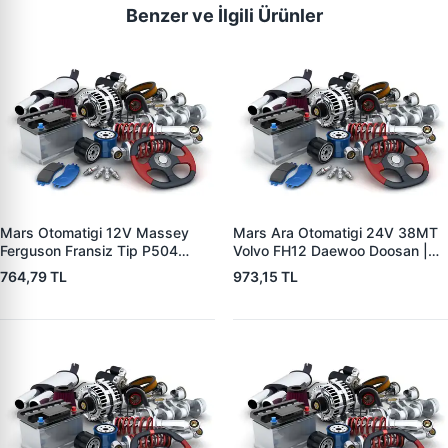
Benzer ve İlgili Ürünler
Mars Otomatigi 12V Massey
Mars Ara Otomatigi 24V 38MT
Ferguson Fransiz Tip P504
Volvo FH12 Daewoo Doosan |
P505 Xxx | ZM 0560
ZM 4409 | OEM 10512097
764,79 TL
973,15 TL