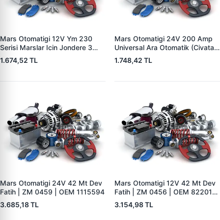
Mars Otomatigi 12V Ym 230
Mars Otomatigi 24V 200 Amp
Serisi Marslar Icin Jondere 3
Universal Ara Otomatik (Civatali)
Delik | ZM 1653 | OEM
| ZM 1404
1.674,52 TL
1.748,42 TL
RE503357
Mars Otomatigi 24V 42 Mt Dev
Mars Otomatigi 12V 42 Mt Dev
Fatih | ZM 0459 | OEM 1115594
Fatih | ZM 0456 | OEM 82201-
5004 V1117553
3.685,18 TL
3.154,98 TL
2132X10456393