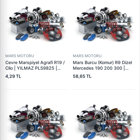
MARS MOTORU
MARS MOTORU
Cevre Marspiyel Agrafi R19 /
Mars Burcu (Komur) R9 Dizel
Clio | YILMAZ PLS9825 |
Mercedes 190 200 300 |
OEM 7703077256
GOVA B047
4,29 TL
58,65 TL