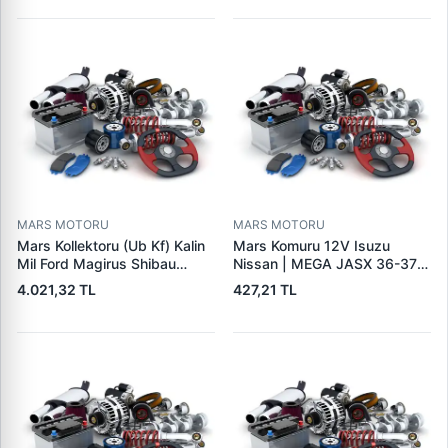
95VW11000BC
244H,450LC,744H | LUCAS
LES0313 | OEM 0R2186
0R4256 0R4257
MARS MOTORU
MARS MOTORU
Mars Kollektoru (Ub Kf) Kalin
Mars Komuru 12V Isuzu
Mil Ford Magirus Shibau
Nissan | MEGA JASX 36-37 |
TM30 Steyr | MAKO
OEM JASX36-37
4.021,32 TL
427,21 TL
72313641 | OEM 72313641