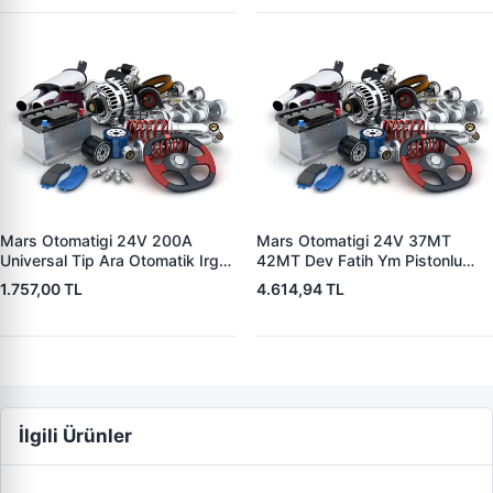
Mars Otomatigi 24V 200A
Mars Otomatigi 24V 37MT
Universal Tip Ara Otomatik Irgat
42MT Dev Fatih Ym Pistonlu
| ZM 0404
Bmc Profesyonel Catterpiller Is
1.757,00 TL
4.614,94 TL
Makinasi | ZM 0361 | OEM
3604650RX 7T0258 7X1955
İlgili Ürünler