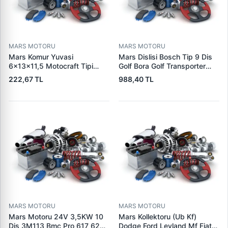
MARS MOTORU
MARS MOTORU
Mars Komur Yuvasi
Mars Dislisi Bosch Tip 9 Dis
6×13×11,5 Motocraft Tipi
Golf Bora Golf Transporter
Ford Ranger Focus Fiesta
Seat Skoda (15713) | ZEN
222,67 TL
988,40 TL
Connect (FO0731
1480 | OEM 1011480
5L8Z11002AA
5L8Z11000AC) | PARS PRS-
BHL220 | OEM 1S7U11000AB
1S7U11000AC 2S6U11000EB
MARS MOTORU
MARS MOTORU
Mars Motoru 24V 3,5KW 10
Mars Kollektoru (Ub Kf)
Dis 3M113 Bmc Pro 617 620
Dodge Ford Leyland Mf Fiat