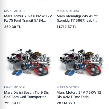
MARS MOTORU
MARS MOTORU
Mars Komur Yuvasi BMW 12V
Mars otomatigi 24v 42mt
Fx 75 Ford Transit 5.184
(koruklu 1115667) sabit
Visteon | PARS PRS-BHL230
pistonlu 3604650rx 7t0258
269,39 TL
11.712,57 TL
| OEM 97VB11000AA
7x1955
MARS MOTORU
MARS MOTORU
Mars Dislisi Bosch Tip 9 Dis
Mars Motoru 24V 7,5KW 12
Golf Bora Golf Transporter
Dis 42MT Dev Fatih
Seat Skoda (15713) | ZEN
Cat,140H, 963B Cummins
725,69 TL
20.114,72 TL
1108 | OEM 1072156
L10,Qsc John Deere