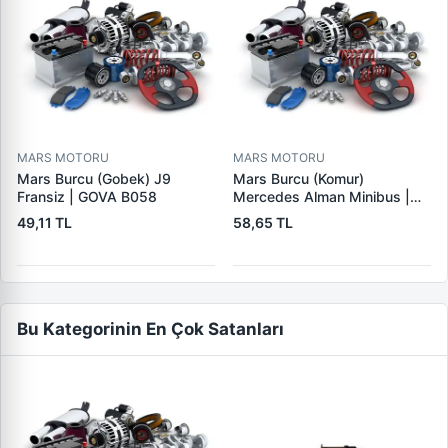
MARS MOTORU
MARS MOTORU
Mars Burcu (Gobek) J9
Mars Burcu (Komur)
Fransiz | GOVA B058
Mercedes Alman Minibus |
GOVA B035
49,11 TL
58,65 TL
Bu Kategorinin En Çok Satanları