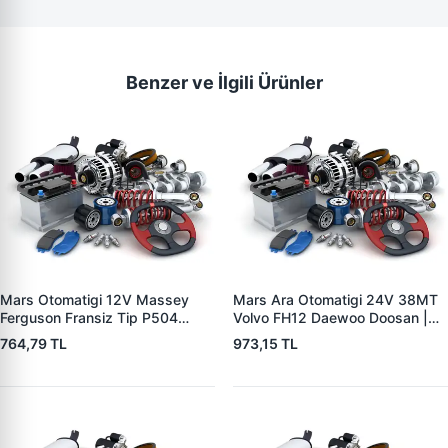
Benzer ve İlgili Ürünler
Mars Otomatigi 12V Massey
Mars Ara Otomatigi 24V 38MT
Ferguson Fransiz Tip P504
Volvo FH12 Daewoo Doosan |
P505 Xxx | ZM 0560
ZM 4409 | OEM 10512097
764,79 TL
973,15 TL