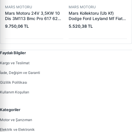
MARS MOTORU
MARS MOTORU
Mars Motoru 24V 3,5KW 10
Mars Kollektoru (Ub Kf)
Dis 3M113 Bmc Pro 617 620
Dodge Ford Leyland Mf Fiat
(619 240 36 619 240 46
Trans | MAKO 72313941 |
9.750,06 TL
5.520,38 TL
Yerine) | LUCAS 619 241 46
OEM 72313941
Faydalı Bilgiler
Kargo ve Teslimat
İade, Değişim ve Garanti
Gizlilik Politikası
Kullanım Koşulları
Kategoriler
Motor ve Şanzıman
Elektrik ve Elektronik