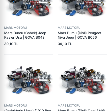
MARS MOTORU
MARS MOTORU
Mars Burcu (Gobek) Jeep
Mars Burcu (Disli) Peugeot
Kasier Usa | GOVA B049
Niva Jeep | GOVA B056
39,10 TL
39,10 TL
MARS MOTORU
MARS MOTORU
(Reduktorlu Mars) (1910 Bsx-
Mars Burcu (Disli) Opel BMW