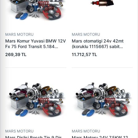
MARS MOTORU
MARS MOTORU
Mars Komur Yuvasi BMW 12V
Mars otomatigi 24v 42mt
Fx 75 Ford Transit 5.184
(koruklu 1115667) sabit
Visteon | PARS PRS-BHL230
pistonlu 3604650rx 7t0258
269,39 TL
11.712,57 TL
| OEM 97VB11000AA
7x1955
MARS MOTORU
MARS MOTORU
Mars Dislisi Bosch Tip 9 Dis
Mars Motoru 24V 7,5KW 12