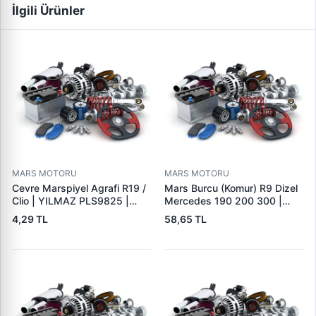
İlgili Ürünler
MARS MOTORU
MARS MOTORU
Cevre Marspiyel Agrafi R19 /
Mars Burcu (Komur) R9 Dizel
Clio | YILMAZ PLS9825 |
Mercedes 190 200 300 |
OEM 7703077256
GOVA B047
4,29 TL
58,65 TL