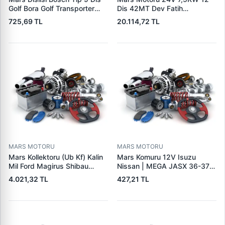
Golf Bora Golf Transporter
Dis 42MT Dev Fatih
Seat Skoda (15713) | ZEN
Cat,140H, 963B Cummins
725,69 TL
20.114,72 TL
1108 | OEM 1072156
L10,Qsc John Deere
95VW11000BC
244H,450LC,744H | LUCAS
LES0313 | OEM 0R2186
0R4256 0R4257
MARS MOTORU
MARS MOTORU
Mars Kollektoru (Ub Kf) Kalin
Mars Komuru 12V Isuzu
Mil Ford Magirus Shibau
Nissan | MEGA JASX 36-37 |
TM30 Steyr | MAKO
OEM JASX36-37
4.021,32 TL
427,21 TL
72313641 | OEM 72313641