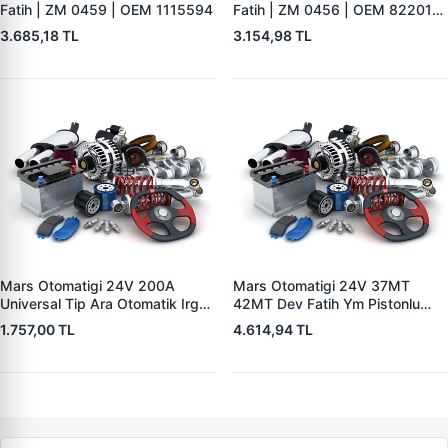
Fatih | ZM 0459 | OEM 1115594
Fatih | ZM 0456 | OEM 82201-
5004 V1117553
3.685,18 TL
3.154,98 TL
2132X10456393
Mars Otomatigi 24V 200A
Mars Otomatigi 24V 37MT
Universal Tip Ara Otomatik Irgat
42MT Dev Fatih Ym Pistonlu
| ZM 0404
Bmc Profesyonel Catterpiller Is
1.757,00 TL
4.614,94 TL
Makinasi | ZM 0361 | OEM
3604650RX 7T0258 7X1955