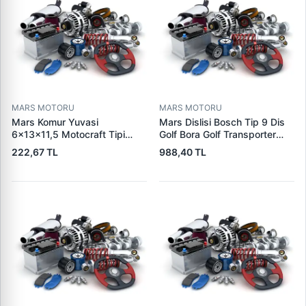
MARS MOTORU
MARS MOTORU
Mars Komur Yuvasi
Mars Dislisi Bosch Tip 9 Dis
6×13×11,5 Motocraft Tipi
Golf Bora Golf Transporter
Ford Ranger Focus Fiesta
Seat Skoda (15713) | ZEN
222,67 TL
988,40 TL
Connect (FO0731
1480 | OEM 1011480
5L8Z11002AA
5L8Z11000AC) | PARS PRS-
BHL220 | OEM 1S7U11000AB
1S7U11000AC 2S6U11000EB