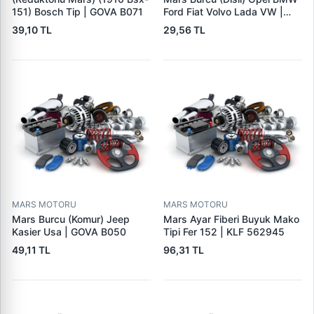
151) Bosch Tip | GOVA B071
Ford Fiat Volvo Lada VW |
GOVA B090
39,10 TL
29,56 TL
MARS MOTORU
MARS MOTORU
Mars Burcu (Komur) Jeep
Mars Ayar Fiberi Buyuk Mako
Kasier Usa | GOVA B050
Tipi Fer 152 | KLF 562945
49,11 TL
96,31 TL