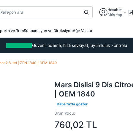
Hesabım
Giriş Yap
porta ve Trim
Süspansiyon ve Direksiyon
Ağır Vasıta
Guvenli odeme, hizli sevkiyat, uyumluluk kontrolu
ugeot 2,8 Jtd | ZEN 1840 | OEM 1840
Mars Dislisi 9 Dis Citr
| OEM 1840
Daha fazla goster
Ürün Kodu:
760,02
TL