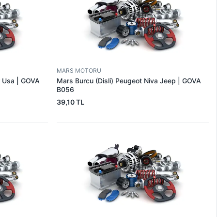
MARS MOTORU
r Usa | GOVA
Mars Burcu (Disli) Peugeot Niva Jeep | GOVA
B056
39,10 TL