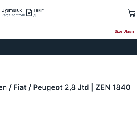
Teklif
Uyumluluk
Parça Kontrolü
Al
Bize Ulaşın
oen / Fiat / Peugeot 2,8 Jtd | ZEN 1840