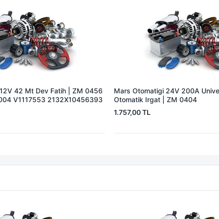
 12V 42 Mt Dev Fatih | ZM 0456
Mars Otomatigi 24V 200A Univer
004 V1117553 2132X10456393
Otomatik Irgat | ZM 0404
1.757,00 TL