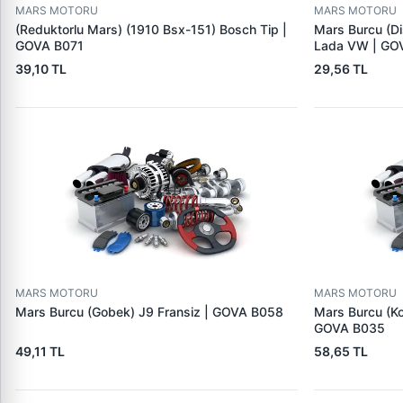
MARS MOTORU
MARS MOTORU
(Reduktorlu Mars) (1910 Bsx-151) Bosch Tip |
Mars Burcu (Di
GOVA B071
Lada VW | GO
39,10 TL
29,56 TL
MARS MOTORU
MARS MOTORU
Mars Burcu (Gobek) J9 Fransiz | GOVA B058
Mars Burcu (K
GOVA B035
49,11 TL
58,65 TL