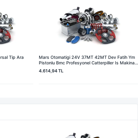
sal Tip Ara
Mars Otomatigi 24V 37MT 42MT Dev Fatih Ym
Pistonlu Bmc Profesyonel Catterpiller Is Makinasi
| ZM 0361 | OEM 3604650RX 7T0258 7X1955
4.614,94 TL