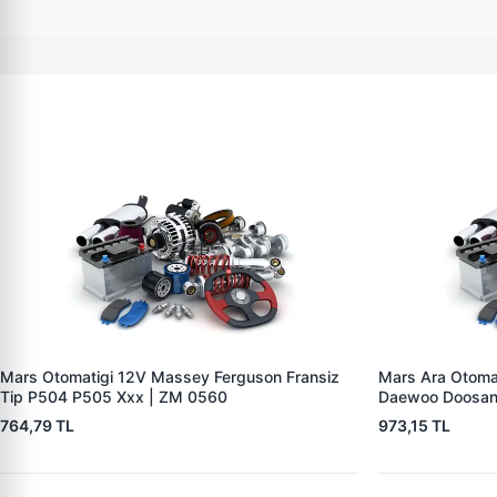
Mars Otomatigi 12V Massey Ferguson Fransiz
Mars Ara Otoma
Tip P504 P505 Xxx | ZM 0560
Daewoo Doosan
764,79 TL
973,15 TL