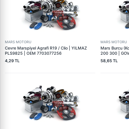
MARS MOTORU
MARS MOTORU
Cevre Marspiyel Agrafi R19 / Clio | YILMAZ
Mars Burcu (K
PLS9825 | OEM 7703077256
200 300 | GO
4,29 TL
58,65 TL