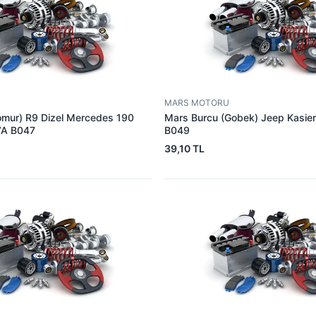
MARS MOTORU
omur) R9 Dizel Mercedes 190
Mars Burcu (Gobek) Jeep Kasie
VA B047
B049
39,10 TL