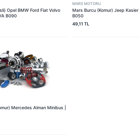
MARS MOTORU
sli) Opel BMW Ford Fiat Volvo
Mars Burcu (Komur) Jeep Kasie
VA B090
B050
49,11 TL
omur) Mercedes Alman Minibus |