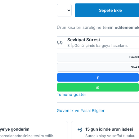
Sepete Ekle
Ürün kısa bir süreliğine temin
edilememek
Sevkiyat Süresi
3 İş Günü içinde kargoya hazırlanır.
Favori
Stok B
Tumunu goster
Guvenlik ve Yasal Bilgiler
ye'ye gonderim
15 gun icinde urun iadesi
arcalar adresinize teslim edilir.
Surec kolay ve seffaf tutulur.