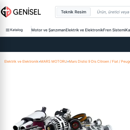
Teknik Resim
Katalog
Motor ve Şanzıman
Elektrik ve Elektronik
Fren Sistemi
Ka
Elektrik ve Elektronik
»
MARS MOTORU
»
Mars Dislisi 9 Dis Citroen / Fiat / Pe