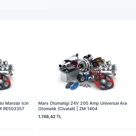
i Marslar Icin
Mars Otomatigi 24V 200 Amp Universal Ara
EM RE503357
Otomatik (Civatali) | ZM 1404
1.748,42 TL