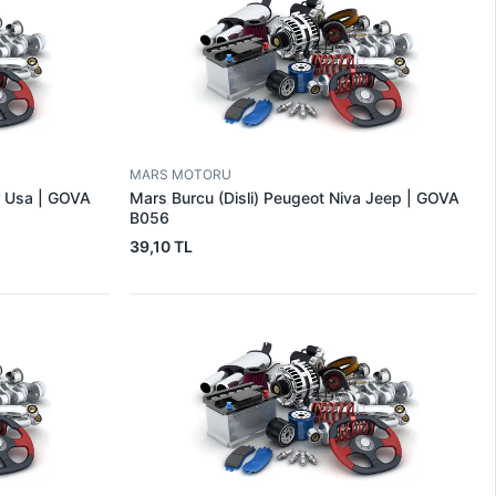
MARS MOTORU
r Usa | GOVA
Mars Burcu (Disli) Peugeot Niva Jeep | GOVA
B056
39,10 TL