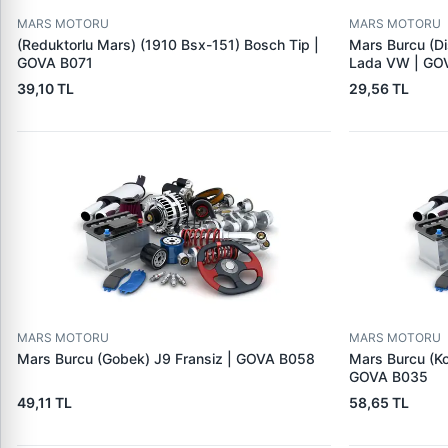
MARS MOTORU
MARS MOTORU
(Reduktorlu Mars) (1910 Bsx-151) Bosch Tip |
Mars Burcu (Di
GOVA B071
Lada VW | GO
39,10 TL
29,56 TL
MARS MOTORU
MARS MOTORU
Mars Burcu (Gobek) J9 Fransiz | GOVA B058
Mars Burcu (K
GOVA B035
49,11 TL
58,65 TL