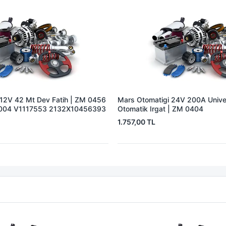
 12V 42 Mt Dev Fatih | ZM 0456
Mars Otomatigi 24V 200A Univer
004 V1117553 2132X10456393
Otomatik Irgat | ZM 0404
1.757,00 TL