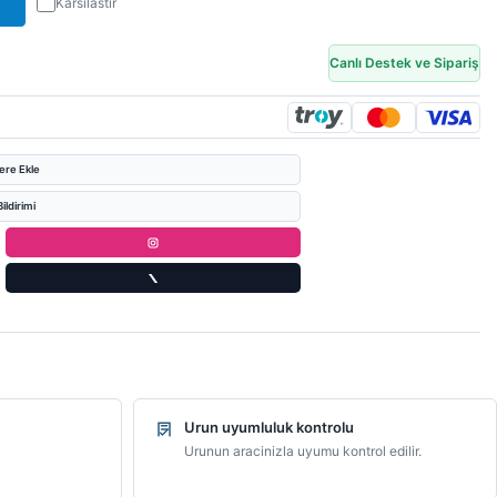
Karsilastir
Canlı Destek ve Sipariş
lere Ekle
ildirimi
Urun uyumluluk kontrolu
Urunun aracinizla uyumu kontrol edilir.