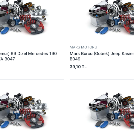
MARS MOTORU
omur) R9 Dizel Mercedes 190
Mars Burcu (Gobek) Jeep Kasie
VA B047
B049
39,10 TL