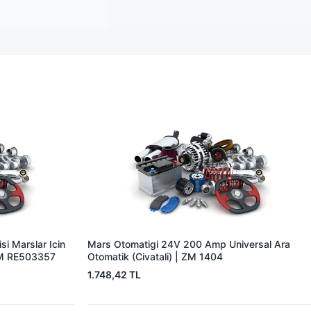
i Marslar Icin
Mars Otomatigi 24V 200 Amp Universal Ara
EM RE503357
Otomatik (Civatali) | ZM 1404
1.748,42 TL