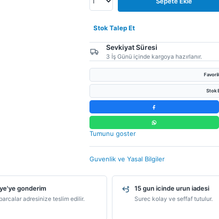
Sepete Ekle
Stok Talep Et
Sevkiyat Süresi
3 İş Günü içinde kargoya hazırlanır.
Favori
Stok B
Tumunu goster
Guvenlik ve Yasal Bilgiler
ye'ye gonderim
15 gun icinde urun iadesi
arcalar adresinize teslim edilir.
Surec kolay ve seffaf tutulur.