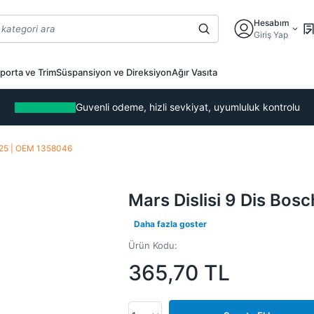
Hesabım
Giriş Yap
porta ve Trim
Süspansiyon ve Direksiyon
Ağır Vasıta
Guvenli odeme, hizli sevkiyat, uyumluluk kontrolu
0225 | OEM 1358046
Mars Dislisi 9 Dis Bos
Daha fazla goster
Ürün Kodu:
365,70
TL