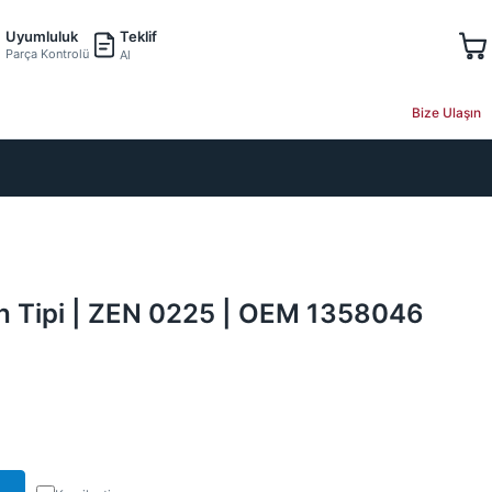
Teklif
Uyumluluk
Parça Kontrolü
Al
Bize Ulaşın
ch Tipi | ZEN 0225 | OEM 1358046