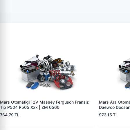
Mars Otomatigi 12V Massey Ferguson Fransiz
Mars Ara Otoma
Tip P504 P505 Xxx | ZM 0560
Daewoo Doosan
764,79 TL
973,15 TL