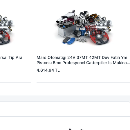
sal Tip Ara
Mars Otomatigi 24V 37MT 42MT Dev Fatih Ym
Pistonlu Bmc Profesyonel Catterpiller Is Makinasi
| ZM 0361 | OEM 3604650RX 7T0258 7X1955
4.614,94 TL