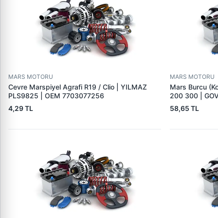
MARS MOTORU
MARS MOTORU
Cevre Marspiyel Agrafi R19 / Clio | YILMAZ
Mars Burcu (K
PLS9825 | OEM 7703077256
200 300 | GO
4,29 TL
58,65 TL