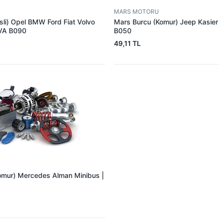
MARS MOTORU
sli) Opel BMW Ford Fiat Volvo
Mars Burcu (Komur) Jeep Kasie
VA B090
B050
49,11 TL
omur) Mercedes Alman Minibus |