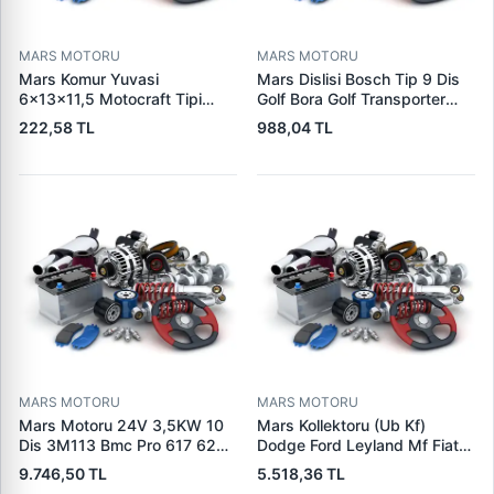
MARS MOTORU
MARS MOTORU
Mars Komur Yuvasi
Mars Dislisi Bosch Tip 9 Dis
6×13×11,5 Motocraft Tipi
Golf Bora Golf Transporter
Ford Ranger Focus Fiesta
Seat Skoda (15713) | ZEN
222,58 TL
988,04 TL
Connect (FO0731
1480 | OEM 1011480
5L8Z11002AA
5L8Z11000AC) | PARS PRS-
BHL220 | OEM 1S7U11000AB
1S7U11000AC 2S6U11000EB
MARS MOTORU
MARS MOTORU
Mars Motoru 24V 3,5KW 10
Mars Kollektoru (Ub Kf)
Dis 3M113 Bmc Pro 617 620
Dodge Ford Leyland Mf Fiat
(619 240 36 619 240 46
Trans | MAKO 72313941 |
9.746,50 TL
5.518,36 TL
Yerine) | LUCAS 619 241 46
OEM 72313941