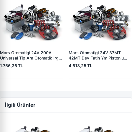
Mars Otomatigi 24V 200A
Mars Otomatigi 24V 37MT
Universal Tip Ara Otomatik Irgat
42MT Dev Fatih Ym Pistonlu
| ZM 0404
Bmc Profesyonel Catterpiller Is
1.756,36 TL
4.613,25 TL
Makinasi | ZM 0361 | OEM
3604650RX 7T0258 7X1955
İlgili Ürünler