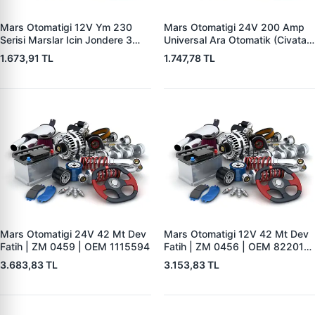
Mars Otomatigi 12V Ym 230
Mars Otomatigi 24V 200 Amp
Serisi Marslar Icin Jondere 3
Universal Ara Otomatik (Civatali)
Delik | ZM 1653 | OEM
| ZM 1404
1.673,91 TL
1.747,78 TL
RE503357
Mars Otomatigi 24V 42 Mt Dev
Mars Otomatigi 12V 42 Mt Dev
Fatih | ZM 0459 | OEM 1115594
Fatih | ZM 0456 | OEM 82201-
5004 V1117553
3.683,83 TL
3.153,83 TL
2132X10456393