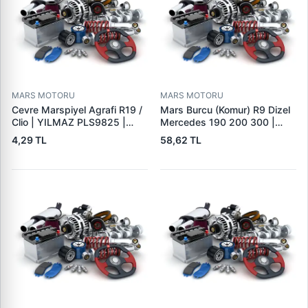
MARS MOTORU
MARS MOTORU
Cevre Marspiyel Agrafi R19 /
Mars Burcu (Komur) R9 Dizel
Clio | YILMAZ PLS9825 |
Mercedes 190 200 300 |
OEM 7703077256
GOVA B047
4,29 TL
58,62 TL