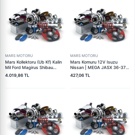
MARS MOTORU
MARS MOTORU
Mars Kollektoru (Ub Kf) Kalin
Mars Komuru 12V Isuzu
Mil Ford Magirus Shibau
Nissan | MEGA JASX 36-37 |
TM30 Steyr | MAKO
OEM JASX36-37
4.019,86 TL
427,06 TL
72313641 | OEM 72313641