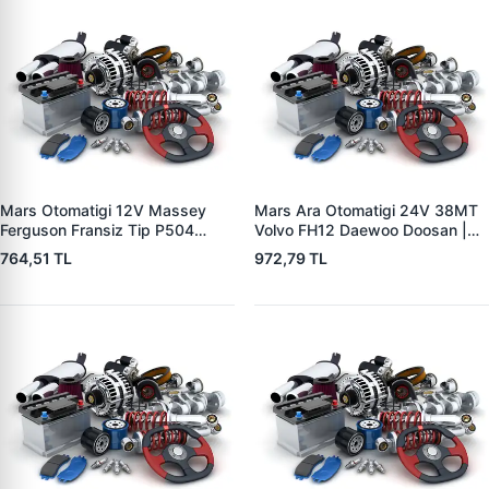
Mars Otomatigi 12V Massey
Mars Ara Otomatigi 24V 38MT
Ferguson Fransiz Tip P504
Volvo FH12 Daewoo Doosan |
P505 Xxx | ZM 0560
ZM 4409 | OEM 10512097
764,51 TL
972,79 TL