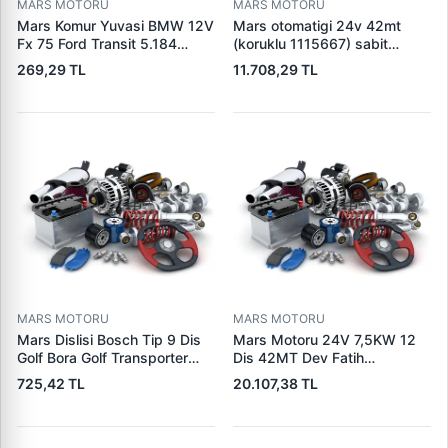
MARS MOTORU
MARS MOTORU
Mars Komur Yuvasi BMW 12V
Mars otomatigi 24v 42mt
Fx 75 Ford Transit 5.184
(koruklu 1115667) sabit
Visteon | PARS PRS-BHL230
pistonlu 3604650rx 7t0258
269,29 TL
11.708,29 TL
| OEM 97VB11000AA
7x1955
MARS MOTORU
MARS MOTORU
Mars Dislisi Bosch Tip 9 Dis
Mars Motoru 24V 7,5KW 12
Golf Bora Golf Transporter
Dis 42MT Dev Fatih
Seat Skoda (15713) | ZEN
Cat,140H, 963B Cummins
725,42 TL
20.107,38 TL
1108 | OEM 1072156
L10,Qsc John Deere
95VW11000BC
244H,450LC,744H | LUCAS
LES0313 | OEM 0R2186
0R4256 0R4257