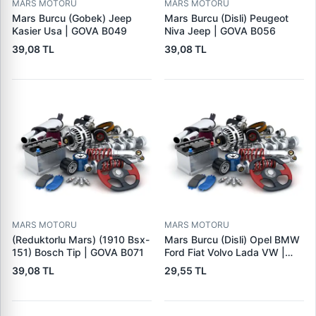
MARS MOTORU
MARS MOTORU
Mars Burcu (Gobek) Jeep
Mars Burcu (Disli) Peugeot
Kasier Usa | GOVA B049
Niva Jeep | GOVA B056
39,08 TL
39,08 TL
MARS MOTORU
MARS MOTORU
(Reduktorlu Mars) (1910 Bsx-
Mars Burcu (Disli) Opel BMW
151) Bosch Tip | GOVA B071
Ford Fiat Volvo Lada VW |
GOVA B090
39,08 TL
29,55 TL