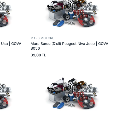
MARS MOTORU
r Usa | GOVA
Mars Burcu (Disli) Peugeot Niva Jeep | GOVA
B056
39,08 TL