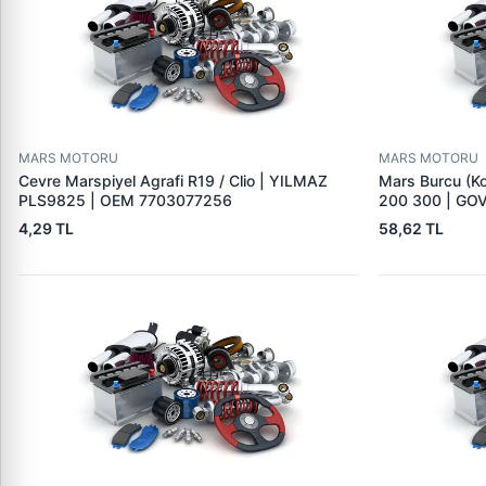
MARS MOTORU
MARS MOTORU
Cevre Marspiyel Agrafi R19 / Clio | YILMAZ
Mars Burcu (K
PLS9825 | OEM 7703077256
200 300 | GO
4,29 TL
58,62 TL