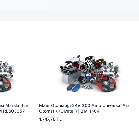
i Marslar Icin
Mars Otomatigi 24V 200 Amp Universal Ara
EM RE503357
Otomatik (Civatali) | ZM 1404
1.747,78 TL