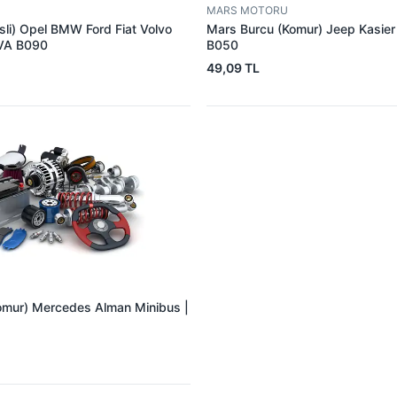
MARS MOTORU
sli) Opel BMW Ford Fiat Volvo
Mars Burcu (Komur) Jeep Kasie
VA B090
B050
49,09 TL
omur) Mercedes Alman Minibus |