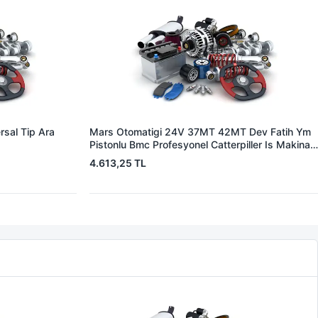
sal Tip Ara
Mars Otomatigi 24V 37MT 42MT Dev Fatih Ym
Pistonlu Bmc Profesyonel Catterpiller Is Makinasi
| ZM 0361 | OEM 3604650RX 7T0258 7X1955
4.613,25 TL