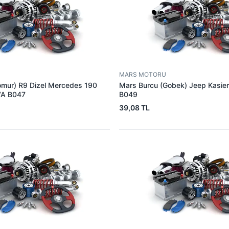
MARS MOTORU
omur) R9 Dizel Mercedes 190
Mars Burcu (Gobek) Jeep Kasie
VA B047
B049
39,08 TL