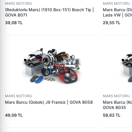
MARS MOTORU
MARS MOTORU
(Reduktorlu Mars) (1910 Bsx-151) Bosch Tip |
Mars Burcu (Di
GOVA B071
Lada VW | GO
39,08 TL
29,55 TL
MARS MOTORU
MARS MOTORU
Mars Burcu (Gobek) J9 Fransiz | GOVA B058
Mars Burcu (K
GOVA B035
49,09 TL
58,62 TL