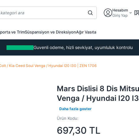
Hesabım
Giriş Yap
porta ve Trim
Süspansiyon ve Direksiyon
Ağır Vasıta
Guvenli odeme, hizli sevkiyat, uyumluluk kontrolu
 Colt / Kia Ceed Soul Venga / Hyundai I20 I30 | ZEN 1706
Mars Dislisi 8 Dis Mits
Venga / Hyundai I20 I
Daha fazla goster
Ürün Kodu:
697,30
TL