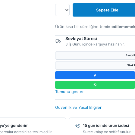
Sepete Ekle
Ürün kısa bir süreliğine temin
edilememek
Sevkiyat Süresi
3 İş Günü içinde kargoya hazırlanır.
Favori
Stok B
Tumunu goster
Guvenlik ve Yasal Bilgiler
ye'ye gonderim
15 gun icinde urun iadesi
arcalar adresinize teslim edilir.
Surec kolay ve seffaf tutulur.