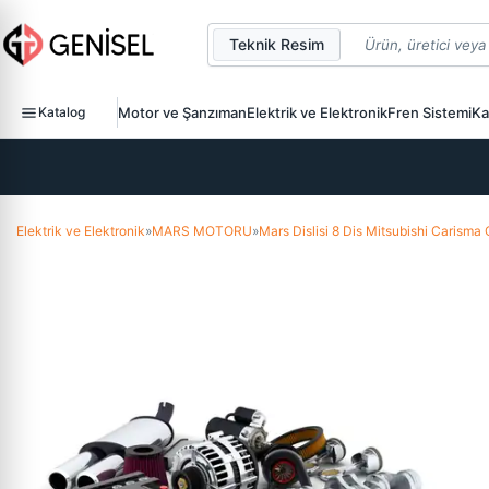
Teknik Resim
Katalog
Motor ve Şanzıman
Elektrik ve Elektronik
Fren Sistemi
Ka
Elektrik ve Elektronik
»
MARS MOTORU
»
Mars Dislisi 8 Dis Mitsubishi Carisma