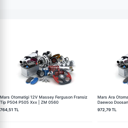
Mars Otomatigi 12V Massey Ferguson Fransiz
Mars Ara Otoma
Tip P504 P505 Xxx | ZM 0560
Daewoo Doosan
764,51 TL
972,79 TL