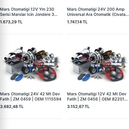
Mars Otomatigi 12V Ym 230
Mars Otomatigi 24V 200 Amp
Serisi Marslar Icin Jondere 3
Universal Ara Otomatik (Civatali)
Delik | ZM 1653 | OEM
| ZM 1404
1.673,29 TL
1.747,14 TL
RE503357
Mars Otomatigi 24V 42 Mt Dev
Mars Otomatigi 12V 42 Mt Dev
Fatih | ZM 0459 | OEM 1115594
Fatih | ZM 0456 | OEM 82201-
5004 V1117553
3.682,48 TL
3.152,67 TL
2132X10456393