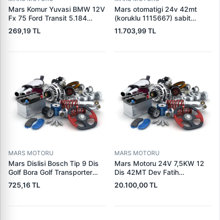
Mars Komur Yuvasi BMW 12V
Mars otomatigi 24v 42mt
Fx 75 Ford Transit 5.184
(koruklu 1115667) sabit
Visteon | PARS PRS-BHL230
pistonlu 3604650rx 7t0258
269,19 TL
11.703,99 TL
| OEM 97VB11000AA
7x1955
MARS MOTORU
MARS MOTORU
Mars Dislisi Bosch Tip 9 Dis
Mars Motoru 24V 7,5KW 12
Golf Bora Golf Transporter
Dis 42MT Dev Fatih
Seat Skoda (15713) | ZEN
Cat,140H, 963B Cummins
725,16 TL
20.100,00 TL
1108 | OEM 1072156
L10,Qsc John Deere
95VW11000BC
244H,450LC,744H | LUCAS
LES0313 | OEM 0R2186
0R4256 0R4257