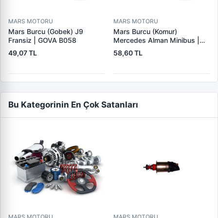
MARS MOTORU
MARS MOTORU
Mars Burcu (Gobek) J9
Mars Burcu (Komur)
Fransiz | GOVA B058
Mercedes Alman Minibus |
GOVA B035
49,07 TL
58,60 TL
Bu Kategorinin En Çok Satanları
MARS MOTORU
MARS MOTORU