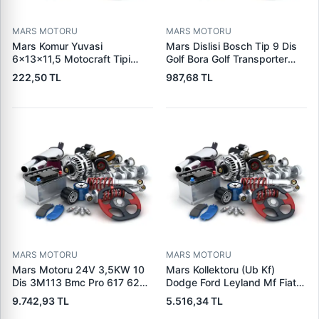
MARS MOTORU
MARS MOTORU
Mars Komur Yuvasi
Mars Dislisi Bosch Tip 9 Dis
6×13×11,5 Motocraft Tipi
Golf Bora Golf Transporter
Ford Ranger Focus Fiesta
Seat Skoda (15713) | ZEN
222,50 TL
987,68 TL
Connect (FO0731
1480 | OEM 1011480
5L8Z11002AA
5L8Z11000AC) | PARS PRS-
BHL220 | OEM 1S7U11000AB
1S7U11000AC 2S6U11000EB
MARS MOTORU
MARS MOTORU
Mars Motoru 24V 3,5KW 10
Mars Kollektoru (Ub Kf)
Dis 3M113 Bmc Pro 617 620
Dodge Ford Leyland Mf Fiat
(619 240 36 619 240 46
Trans | MAKO 72313941 |
9.742,93 TL
5.516,34 TL
Yerine) | LUCAS 619 241 46
OEM 72313941