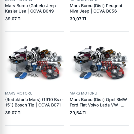
Mars Burcu (Gobek) Jeep
Mars Burcu (Disli) Peugeot
Kasier Usa | GOVA B049
Niva Jeep | GOVA B056
39,07 TL
39,07 TL
MARS MOTORU
MARS MOTORU
(Reduktorlu Mars) (1910 Bsx-
Mars Burcu (Disli) Opel BMW
151) Bosch Tip | GOVA B071
Ford Fiat Volvo Lada VW |
GOVA B090
39,07 TL
29,54 TL