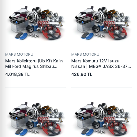
MARS MOTORU
MARS MOTORU
Mars Kollektoru (Ub Kf) Kalin
Mars Komuru 12V Isuzu
Mil Ford Magirus Shibau
Nissan | MEGA JASX 36-37 |
TM30 Steyr | MAKO
OEM JASX36-37
4.018,38 TL
426,90 TL
72313641 | OEM 72313641