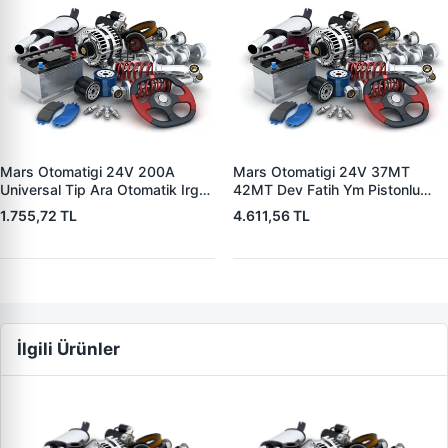
Mars Otomatigi 24V 200A
Mars Otomatigi 24V 37MT
Universal Tip Ara Otomatik Irgat
42MT Dev Fatih Ym Pistonlu
| ZM 0404
Bmc Profesyonel Catterpiller Is
1.755,72 TL
4.611,56 TL
Makinasi | ZM 0361 | OEM
3604650RX 7T0258 7X1955
İlgili Ürünler