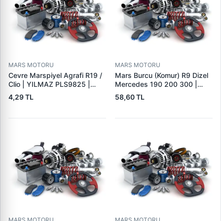
MARS MOTORU
MARS MOTORU
Cevre Marspiyel Agrafi R19 /
Mars Burcu (Komur) R9 Dizel
Clio | YILMAZ PLS9825 |
Mercedes 190 200 300 |
OEM 7703077256
GOVA B047
4,29 TL
58,60 TL
MARS MOTORU
MARS MOTORU