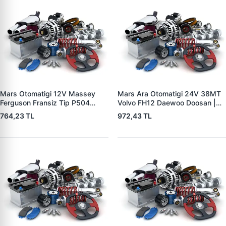
Mars Otomatigi 12V Massey
Mars Ara Otomatigi 24V 38MT
Ferguson Fransiz Tip P504
Volvo FH12 Daewoo Doosan |
P505 Xxx | ZM 0560
ZM 4409 | OEM 10512097
764,23 TL
972,43 TL