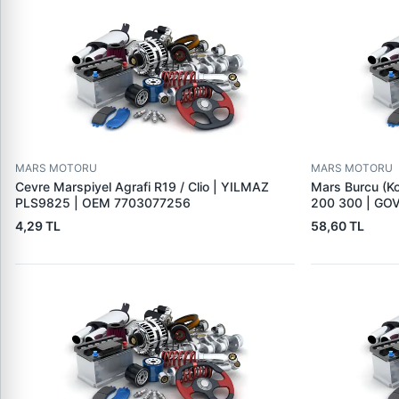
MARS MOTORU
MARS MOTORU
Cevre Marspiyel Agrafi R19 / Clio | YILMAZ
Mars Burcu (K
PLS9825 | OEM 7703077256
200 300 | GO
4,29 TL
58,60 TL