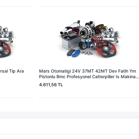
sal Tip Ara
Mars Otomatigi 24V 37MT 42MT Dev Fatih Ym
Pistonlu Bmc Profesyonel Catterpiller Is Makinasi
| ZM 0361 | OEM 3604650RX 7T0258 7X1955
4.611,56 TL