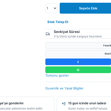
Sepete Ekle
Stok Talep Et
Sevkiyat Süresi
3 İş Günü içinde kargoya hazırlanır.
Favori
Stok B
Tumunu goster
Guvenlik ve Yasal Bilgiler
ye'ye gonderim
15 gun icinde urun iadesi
arcalar adresinize teslim edilir.
Surec kolay ve seffaf tutulur.