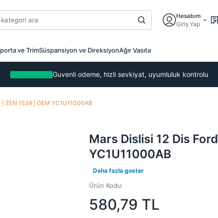
Hesabım
Giriş Yap
porta ve Trim
Süspansiyon ve Direksiyon
Ağır Vasıta
Guvenli odeme, hizli sevkiyat, uyumluluk kontrolu
,2,4 | ZEN 1539 | OEM YC1U11000AB
Mars Dislisi 12 Dis For
YC1U11000AB
Daha fazla goster
Ürün Kodu:
580,79
TL