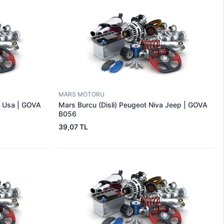
MARS MOTORU
r Usa | GOVA
Mars Burcu (Disli) Peugeot Niva Jeep | GOVA
B056
39,07 TL