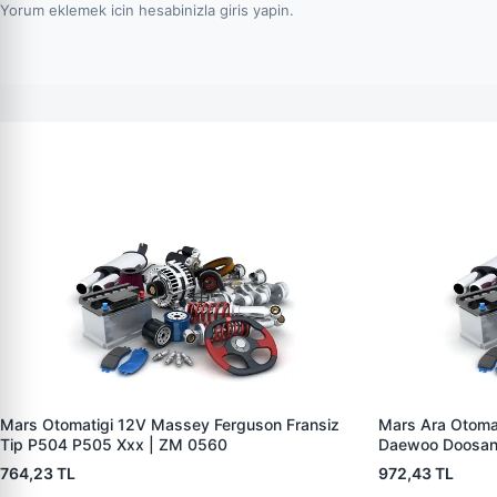
Yorum eklemek icin hesabinizla giris yapin.
Mars Otomatigi 12V Massey Ferguson Fransiz
Mars Ara Otoma
Tip P504 P505 Xxx | ZM 0560
Daewoo Doosan
764,23 TL
972,43 TL