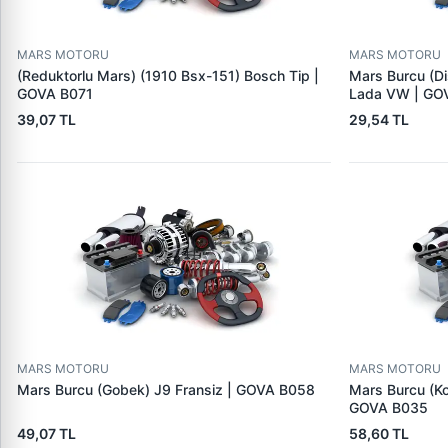
MARS MOTORU
MARS MOTORU
(Reduktorlu Mars) (1910 Bsx-151) Bosch Tip |
Mars Burcu (Di
GOVA B071
Lada VW | GO
39,07 TL
29,54 TL
MARS MOTORU
MARS MOTORU
Mars Burcu (Gobek) J9 Fransiz | GOVA B058
Mars Burcu (K
GOVA B035
49,07 TL
58,60 TL