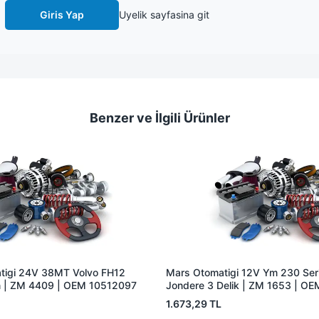
Giris Yap
Uyelik sayfasina git
Benzer ve İlgili Ürünler
tigi 24V 38MT Volvo FH12
Mars Otomatigi 12V Ym 230 Seris
 | ZM 4409 | OEM 10512097
Jondere 3 Delik | ZM 1653 | O
1.673,29 TL