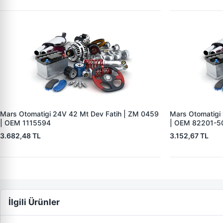
Mars Otomatigi 24V 42 Mt Dev Fatih | ZM 0459
Mars Otomatigi
| OEM 1115594
| OEM 82201-5
3.682,48 TL
3.152,67 TL
İlgili Ürünler