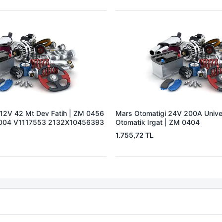
 12V 42 Mt Dev Fatih | ZM 0456
Mars Otomatigi 24V 200A Univer
004 V1117553 2132X10456393
Otomatik Irgat | ZM 0404
1.755,72 TL