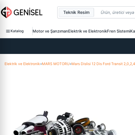
Teknik Resim
Katalog
Motor ve Şanzıman
Elektrik ve Elektronik
Fren Sistemi
Ka
Elektrik ve Elektronik
»
MARS MOTORU
»
Mars Dislisi 12 Dis Ford Transit 2,0