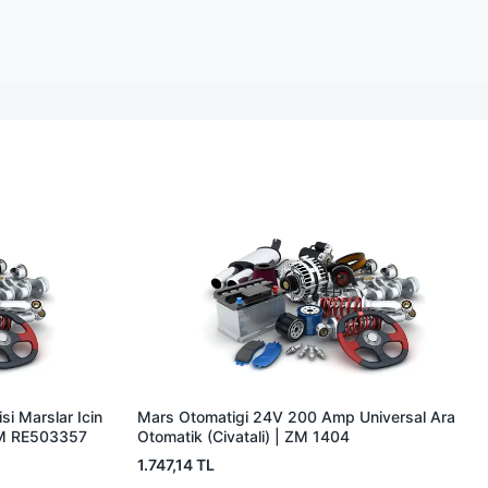
i Marslar Icin
Mars Otomatigi 24V 200 Amp Universal Ara
EM RE503357
Otomatik (Civatali) | ZM 1404
1.747,14 TL