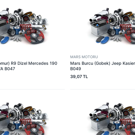
MARS MOTORU
omur) R9 Dizel Mercedes 190
Mars Burcu (Gobek) Jeep Kasie
VA B047
B049
39,07 TL