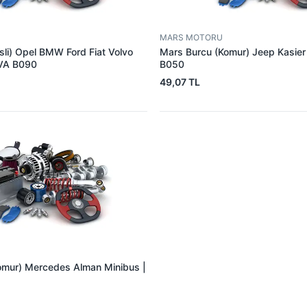
MARS MOTORU
sli) Opel BMW Ford Fiat Volvo
Mars Burcu (Komur) Jeep Kasie
VA B090
B050
49,07 TL
omur) Mercedes Alman Minibus |