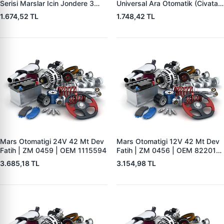
Serisi Marslar Icin Jondere 3
Universal Ara Otomatik (Civatali)
Delik | ZM 1653 | OEM
| ZM 1404
1.674,52 TL
1.748,42 TL
RE503357
Mars Otomatigi 24V 42 Mt Dev
Mars Otomatigi 12V 42 Mt Dev
Fatih | ZM 0459 | OEM 1115594
Fatih | ZM 0456 | OEM 82201-
5004 V1117553
3.685,18 TL
3.154,98 TL
2132X10456393