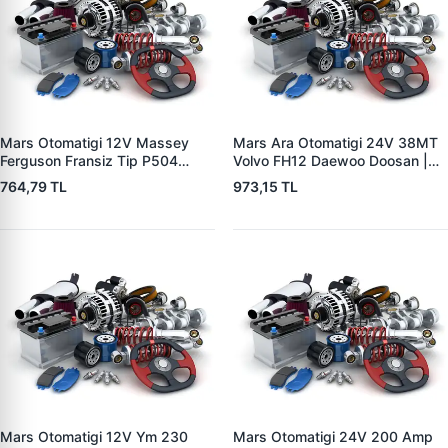
Mars Otomatigi 12V Massey
Mars Ara Otomatigi 24V 38MT
Ferguson Fransiz Tip P504
Volvo FH12 Daewoo Doosan |
P505 Xxx | ZM 0560
ZM 4409 | OEM 10512097
764,79 TL
973,15 TL
Mars Otomatigi 12V Ym 230
Mars Otomatigi 24V 200 Amp