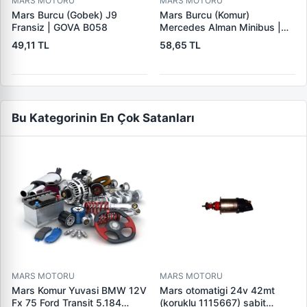
MARS MOTORU
MARS MOTORU
Mars Burcu (Gobek) J9
Mars Burcu (Komur)
Fransiz | GOVA B058
Mercedes Alman Minibus |
GOVA B035
49,11 TL
58,65 TL
Bu Kategorinin En Çok Satanları
MARS MOTORU
MARS MOTORU
Mars Komur Yuvasi BMW 12V
Mars otomatigi 24v 42mt
Fx 75 Ford Transit 5.184
(koruklu 1115667) sabit