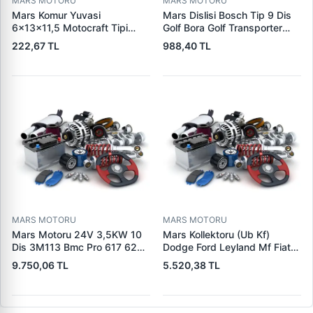
MARS MOTORU
MARS MOTORU
Mars Komur Yuvasi
Mars Dislisi Bosch Tip 9 Dis
6×13×11,5 Motocraft Tipi
Golf Bora Golf Transporter
Ford Ranger Focus Fiesta
Seat Skoda (15713) | ZEN
222,67 TL
988,40 TL
Connect (FO0731
1480 | OEM 1011480
5L8Z11002AA
5L8Z11000AC) | PARS PRS-
BHL220 | OEM 1S7U11000AB
1S7U11000AC 2S6U11000EB
MARS MOTORU
MARS MOTORU
Mars Motoru 24V 3,5KW 10
Mars Kollektoru (Ub Kf)
Dis 3M113 Bmc Pro 617 620
Dodge Ford Leyland Mf Fiat
(619 240 36 619 240 46
Trans | MAKO 72313941 |
9.750,06 TL
5.520,38 TL
Yerine) | LUCAS 619 241 46
OEM 72313941