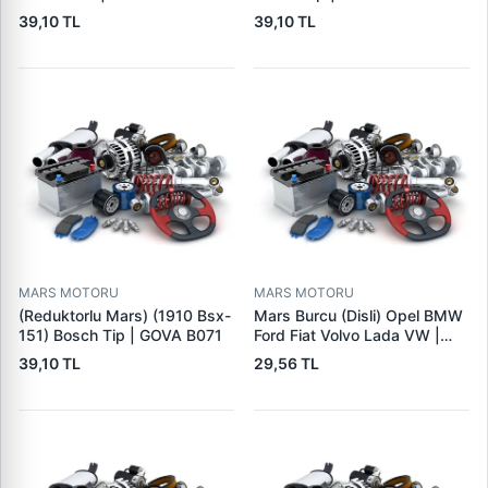
39,10 TL
39,10 TL
MARS MOTORU
MARS MOTORU
(Reduktorlu Mars) (1910 Bsx-
Mars Burcu (Disli) Opel BMW
151) Bosch Tip | GOVA B071
Ford Fiat Volvo Lada VW |
GOVA B090
39,10 TL
29,56 TL