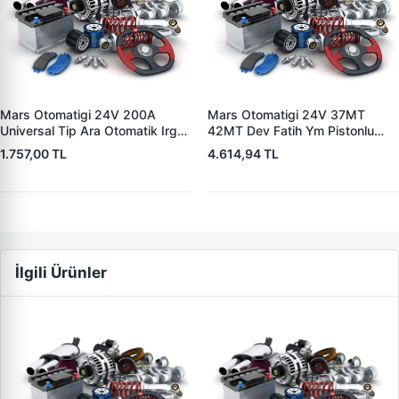
Mars Otomatigi 24V 200A
Mars Otomatigi 24V 37MT
Universal Tip Ara Otomatik Irgat
42MT Dev Fatih Ym Pistonlu
| ZM 0404
Bmc Profesyonel Catterpiller Is
1.757,00 TL
4.614,94 TL
Makinasi | ZM 0361 | OEM
3604650RX 7T0258 7X1955
İlgili Ürünler