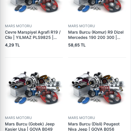
MARS MOTORU
MARS MOTORU
Cevre Marspiyel Agrafi R19 /
Mars Burcu (Komur) R9 Dizel
Clio | YILMAZ PLS9825 |
Mercedes 190 200 300 |
OEM 7703077256
GOVA B047
4,29 TL
58,65 TL
MARS MOTORU
MARS MOTORU
Mars Burcu (Gobek) Jeep
Mars Burcu (Disli) Peugeot
Kasier Usa | GOVA B049
Niva Jeep | GOVA B056