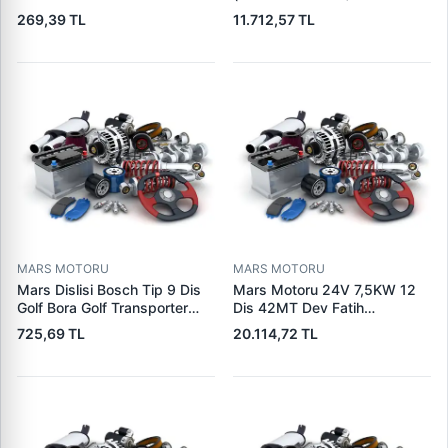
Visteon | PARS PRS-BHL230
pistonlu 3604650rx 7t0258
269,39 TL
11.712,57 TL
| OEM 97VB11000AA
7x1955
MARS MOTORU
MARS MOTORU
Mars Dislisi Bosch Tip 9 Dis
Mars Motoru 24V 7,5KW 12
Golf Bora Golf Transporter
Dis 42MT Dev Fatih
Seat Skoda (15713) | ZEN
Cat,140H, 963B Cummins
725,69 TL
20.114,72 TL
1108 | OEM 1072156
L10,Qsc John Deere
95VW11000BC
244H,450LC,744H | LUCAS
LES0313 | OEM 0R2186
0R4256 0R4257