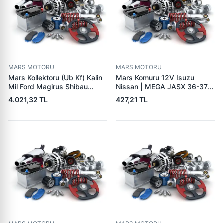
MARS MOTORU
MARS MOTORU
Mars Kollektoru (Ub Kf) Kalin
Mars Komuru 12V Isuzu
Mil Ford Magirus Shibau
Nissan | MEGA JASX 36-37 |
TM30 Steyr | MAKO
OEM JASX36-37
4.021,32 TL
427,21 TL
72313641 | OEM 72313641