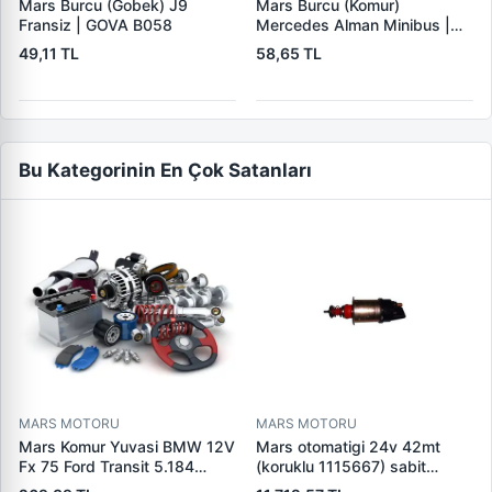
Mars Burcu (Gobek) J9
Mars Burcu (Komur)
Fransiz | GOVA B058
Mercedes Alman Minibus |
GOVA B035
49,11 TL
58,65 TL
Bu Kategorinin En Çok Satanları
MARS MOTORU
MARS MOTORU
Mars Komur Yuvasi BMW 12V
Mars otomatigi 24v 42mt
Fx 75 Ford Transit 5.184
(koruklu 1115667) sabit
Visteon | PARS PRS-BHL230
pistonlu 3604650rx 7t0258