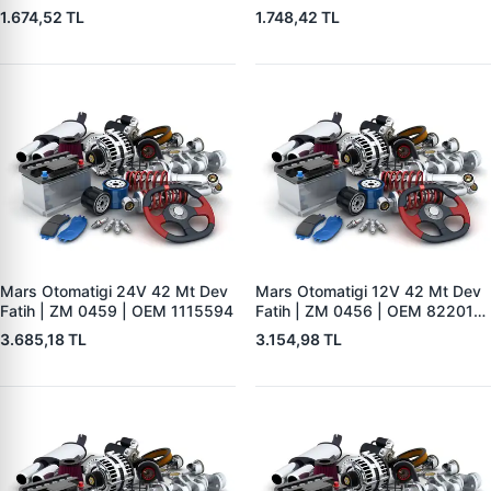
Delik | ZM 1653 | OEM
| ZM 1404
1.674,52 TL
1.748,42 TL
RE503357
Mars Otomatigi 24V 42 Mt Dev
Mars Otomatigi 12V 42 Mt Dev
Fatih | ZM 0459 | OEM 1115594
Fatih | ZM 0456 | OEM 82201-
5004 V1117553
3.685,18 TL
3.154,98 TL
2132X10456393