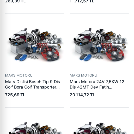
269,39 TL
11.712,57 TL
| OEM 97VB11000AA
7x1955
MARS MOTORU
MARS MOTORU
Mars Dislisi Bosch Tip 9 Dis
Mars Motoru 24V 7,5KW 12
Golf Bora Golf Transporter
Dis 42MT Dev Fatih
Seat Skoda (15713) | ZEN
Cat,140H, 963B Cummins
725,69 TL
20.114,72 TL
1108 | OEM 1072156
L10,Qsc John Deere
95VW11000BC
244H,450LC,744H | LUCAS
LES0313 | OEM 0R2186
0R4256 0R4257