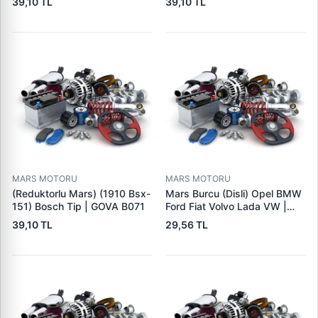
39,10 TL
39,10 TL
MARS MOTORU
MARS MOTORU
(Reduktorlu Mars) (1910 Bsx-
Mars Burcu (Disli) Opel BMW
151) Bosch Tip | GOVA B071
Ford Fiat Volvo Lada VW |
GOVA B090
39,10 TL
29,56 TL