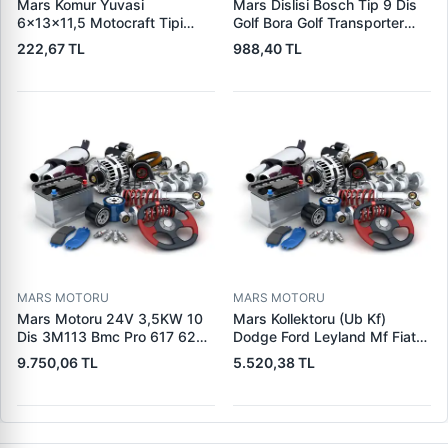
Mars Komur Yuvasi
Mars Dislisi Bosch Tip 9 Dis
6×13×11,5 Motocraft Tipi
Golf Bora Golf Transporter
Ford Ranger Focus Fiesta
Seat Skoda (15713) | ZEN
222,67 TL
988,40 TL
Connect (FO0731
1480 | OEM 1011480
5L8Z11002AA
5L8Z11000AC) | PARS PRS-
BHL220 | OEM 1S7U11000AB
1S7U11000AC 2S6U11000EB
MARS MOTORU
MARS MOTORU
Mars Motoru 24V 3,5KW 10
Mars Kollektoru (Ub Kf)
Dis 3M113 Bmc Pro 617 620
Dodge Ford Leyland Mf Fiat
(619 240 36 619 240 46
Trans | MAKO 72313941 |
9.750,06 TL
5.520,38 TL
Yerine) | LUCAS 619 241 46
OEM 72313941