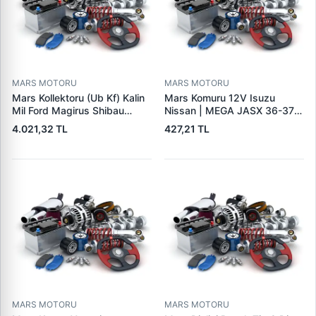
MARS MOTORU
MARS MOTORU
Mars Kollektoru (Ub Kf) Kalin
Mars Komuru 12V Isuzu
Mil Ford Magirus Shibau
Nissan | MEGA JASX 36-37 |
TM30 Steyr | MAKO
OEM JASX36-37
4.021,32 TL
427,21 TL
72313641 | OEM 72313641
MARS MOTORU
MARS MOTORU