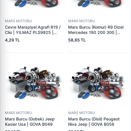
MARS MOTORU
MARS MOTORU
Cevre Marspiyel Agrafi R19 /
Mars Burcu (Komur) R9 Dizel
Clio | YILMAZ PLS9825 |
Mercedes 190 200 300 |
OEM 7703077256
GOVA B047
4,29 TL
58,65 TL
MARS MOTORU
MARS MOTORU
Mars Burcu (Gobek) Jeep
Mars Burcu (Disli) Peugeot
Kasier Usa | GOVA B049
Niva Jeep | GOVA B056