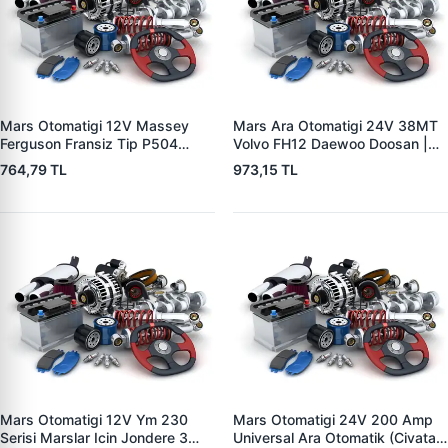
Mars Otomatigi 12V Massey
Mars Ara Otomatigi 24V 38MT
Ferguson Fransiz Tip P504
Volvo FH12 Daewoo Doosan |
P505 Xxx | ZM 0560
ZM 4409 | OEM 10512097
764,79 TL
973,15 TL
Mars Otomatigi 12V Ym 230
Mars Otomatigi 24V 200 Amp
Serisi Marslar Icin Jondere 3
Universal Ara Otomatik (Civatali)