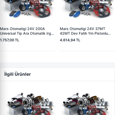
Mars Otomatigi 24V 200A
Mars Otomatigi 24V 37MT
Universal Tip Ara Otomatik Irgat
42MT Dev Fatih Ym Pistonlu
| ZM 0404
Bmc Profesyonel Catterpiller Is
1.757,00 TL
4.614,94 TL
Makinasi | ZM 0361 | OEM
3604650RX 7T0258 7X1955
İlgili Ürünler