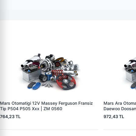
Mars Otomatigi 12V Massey Ferguson Fransiz
Mars Ara Otoma
Tip P504 P505 Xxx | ZM 0560
Daewoo Doosan
764,23 TL
972,43 TL