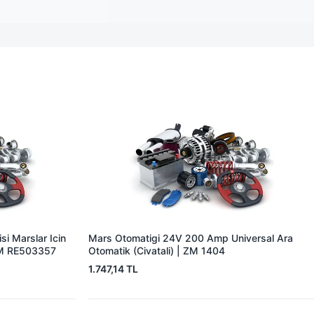
i Marslar Icin
Mars Otomatigi 24V 200 Amp Universal Ara
EM RE503357
Otomatik (Civatali) | ZM 1404
1.747,14 TL