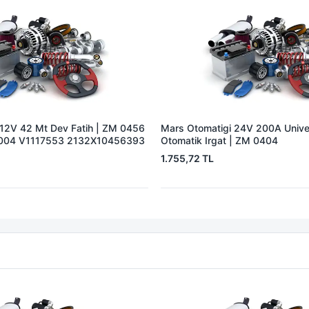
 12V 42 Mt Dev Fatih | ZM 0456
Mars Otomatigi 24V 200A Univer
004 V1117553 2132X10456393
Otomatik Irgat | ZM 0404
1.755,72 TL