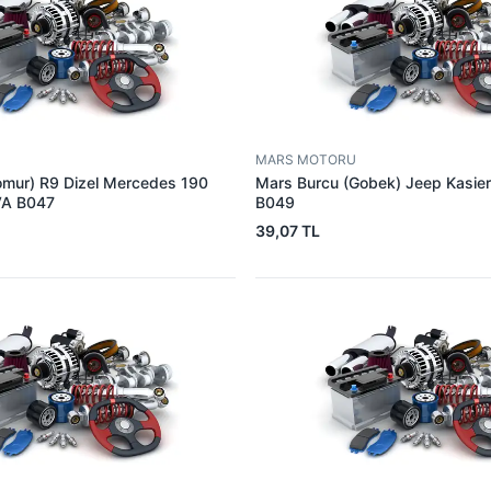
MARS MOTORU
omur) R9 Dizel Mercedes 190
Mars Burcu (Gobek) Jeep Kasie
VA B047
B049
39,07 TL