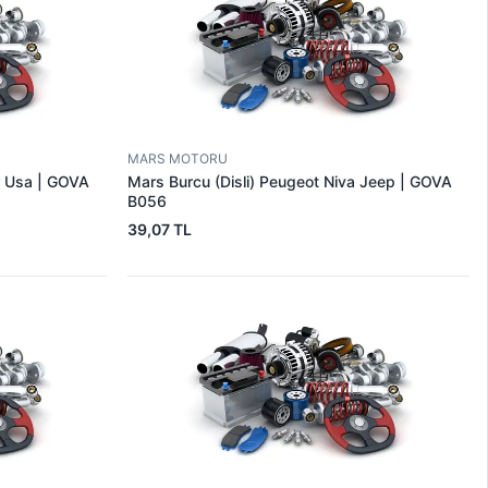
MARS MOTORU
r Usa | GOVA
Mars Burcu (Disli) Peugeot Niva Jeep | GOVA
B056
39,07 TL