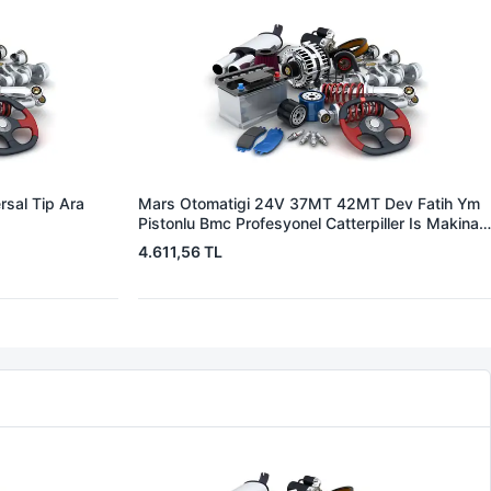
sal Tip Ara
Mars Otomatigi 24V 37MT 42MT Dev Fatih Ym
Pistonlu Bmc Profesyonel Catterpiller Is Makinasi
| ZM 0361 | OEM 3604650RX 7T0258 7X1955
4.611,56 TL