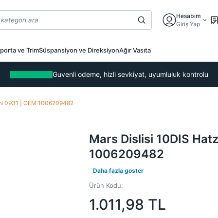
Hesabım
Giriş Yap
porta ve Trim
Süspansiyon ve Direksiyon
Ağır Vasıta
Guvenli odeme, hizli sevkiyat, uyumluluk kontrolu
 ZEN 0931 | OEM 1006209482
Mars Dislisi 10DIS Hat
1006209482
Daha fazla goster
Ürün Kodu:
1.011,98
TL