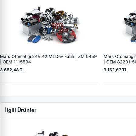
Mars Otomatigi 24V 42 Mt Dev Fatih | ZM 0459
Mars Otomatigi
| OEM 1115594
| OEM 82201-5
3.682,48 TL
3.152,67 TL
İlgili Ürünler