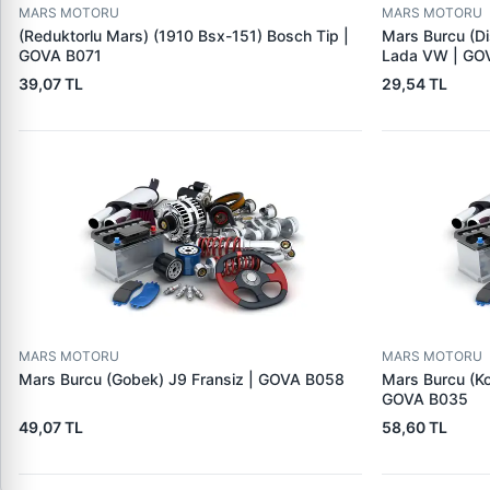
MARS MOTORU
MARS MOTORU
(Reduktorlu Mars) (1910 Bsx-151) Bosch Tip |
Mars Burcu (Di
GOVA B071
Lada VW | GO
39,07 TL
29,54 TL
MARS MOTORU
MARS MOTORU
Mars Burcu (Gobek) J9 Fransiz | GOVA B058
Mars Burcu (K
GOVA B035
49,07 TL
58,60 TL