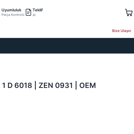
Teklif
Uyumluluk
Parça Kontrolü
Al
Bize Ulaşın
z 1 D 6018 | ZEN 0931 | OEM