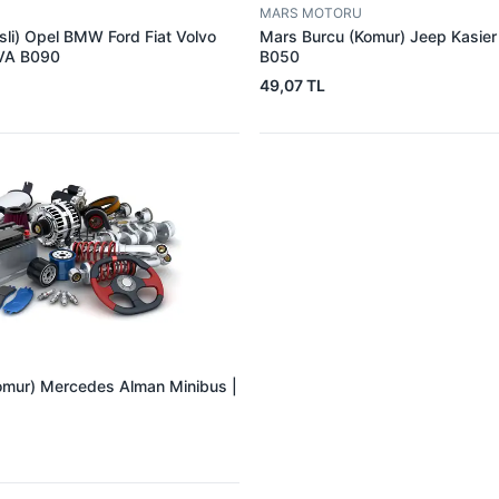
MARS MOTORU
sli) Opel BMW Ford Fiat Volvo
Mars Burcu (Komur) Jeep Kasie
VA B090
B050
49,07 TL
omur) Mercedes Alman Minibus |