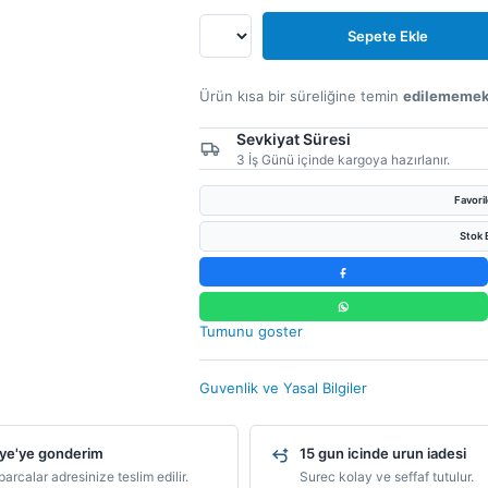
Sepete Ekle
Ürün kısa bir süreliğine temin
edilememek
Sevkiyat Süresi
3 İş Günü içinde kargoya hazırlanır.
Favori
Stok B
Tumunu goster
Guvenlik ve Yasal Bilgiler
ye'ye gonderim
15 gun icinde urun iadesi
arcalar adresinize teslim edilir.
Surec kolay ve seffaf tutulur.