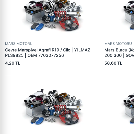
MARS MOTORU
MARS MOTORU
Cevre Marspiyel Agrafi R19 / Clio | YILMAZ
Mars Burcu (K
PLS9825 | OEM 7703077256
200 300 | GO
4,29 TL
58,60 TL