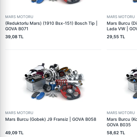
MARS MOTORU
MARS MOTORU
(Reduktorlu Mars) (1910 Bsx-151) Bosch Tip |
Mars Burcu (Di
GOVA B071
Lada VW | GO
39,08 TL
29,55 TL
MARS MOTORU
MARS MOTORU
Mars Burcu (Gobek) J9 Fransiz | GOVA B058
Mars Burcu (K
GOVA B035
49,09 TL
58,62 TL