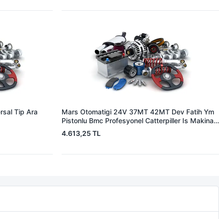
sal Tip Ara
Mars Otomatigi 24V 37MT 42MT Dev Fatih Ym
Pistonlu Bmc Profesyonel Catterpiller Is Makinasi
| ZM 0361 | OEM 3604650RX 7T0258 7X1955
4.613,25 TL