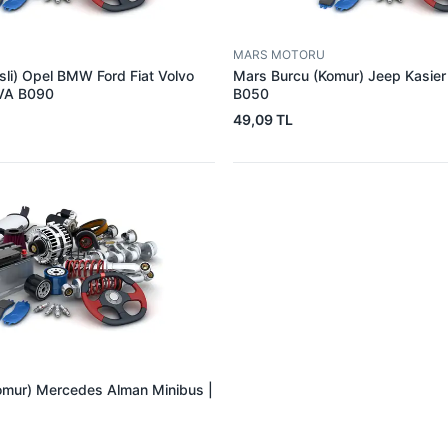
MARS MOTORU
sli) Opel BMW Ford Fiat Volvo
Mars Burcu (Komur) Jeep Kasie
VA B090
B050
49,09 TL
omur) Mercedes Alman Minibus |