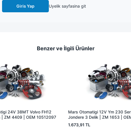
Giris Yap
Uyelik sayfasina git
Benzer ve İlgili Ürünler
tigi 24V 38MT Volvo FH12
Mars Otomatigi 12V Ym 230 Seris
 | ZM 4409 | OEM 10512097
Jondere 3 Delik | ZM 1653 | O
1.673,91 TL