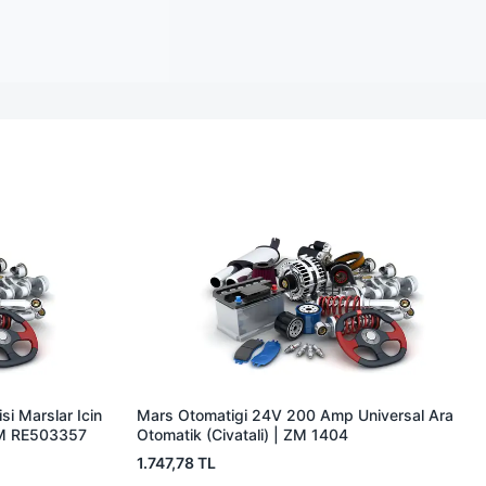
i Marslar Icin
Mars Otomatigi 24V 200 Amp Universal Ara
EM RE503357
Otomatik (Civatali) | ZM 1404
1.747,78 TL