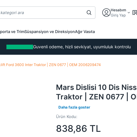
Hesabım
Giriş Yap
porta ve Trim
Süspansiyon ve Direksiyon
Ağır Vasıta
Guvenli odeme, hizli sevkiyat, uyumluluk kontrolu
rklift Ford 3600 Inter Traktor | ZEN 0677 | OEM 2006209474
Mars Dislisi 10 Dis Nis
Traktor | ZEN 0677 |
Daha fazla goster
Ürün Kodu:
838,86
TL