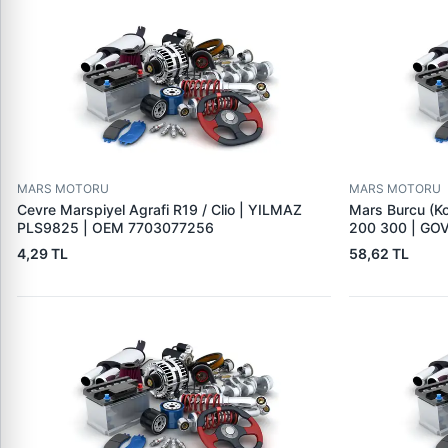
MARS MOTORU
MARS MOTORU
Cevre Marspiyel Agrafi R19 / Clio | YILMAZ
Mars Burcu (K
PLS9825 | OEM 7703077256
200 300 | GO
4,29 TL
58,62 TL