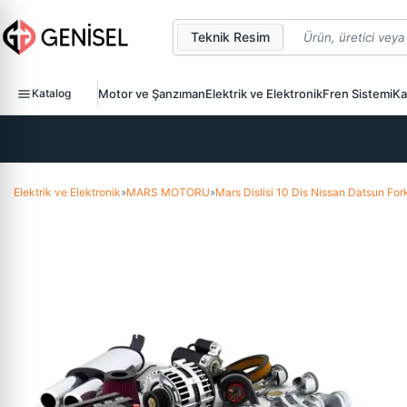
Teknik Resim
Katalog
Motor ve Şanzıman
Elektrik ve Elektronik
Fren Sistemi
Ka
Elektrik ve Elektronik
»
MARS MOTORU
»
Mars Dislisi 10 Dis Nissan Datsun Fo