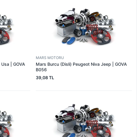
MARS MOTORU
r Usa | GOVA
Mars Burcu (Disli) Peugeot Niva Jeep | GOVA
B056
39,08 TL