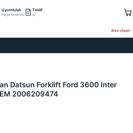
Teklif
Uyumluluk
Parça Kontrolü
Al
Bize Ulaşın
san Datsun Forklift Ford 3600 Inter
 OEM 2006209474