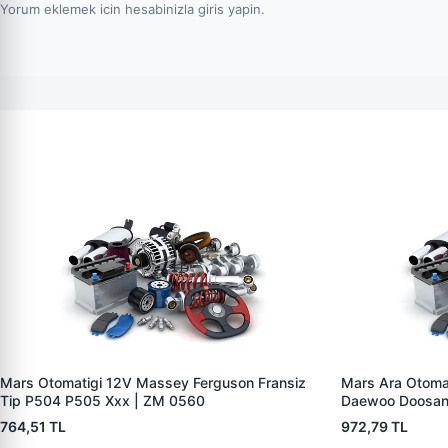
Yorum eklemek icin hesabinizla giris yapin.
Mars Otomatigi 12V Massey Ferguson Fransiz
Mars Ara Otoma
Tip P504 P505 Xxx | ZM 0560
Daewoo Doosan
764,51 TL
972,79 TL