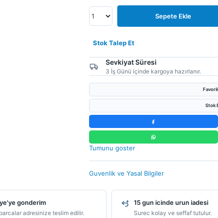
Sepete Ekle
Stok Talep Et
Sevkiyat Süresi
3 İş Günü içinde kargoya hazırlanır.
Favori
Stok B
Tumunu goster
Guvenlik ve Yasal Bilgiler
ye'ye gonderim
15 gun icinde urun iadesi
arcalar adresinize teslim edilir.
Surec kolay ve seffaf tutulur.