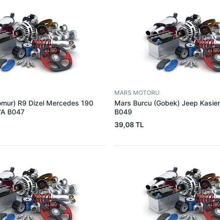
MARS MOTORU
omur) R9 Dizel Mercedes 190
Mars Burcu (Gobek) Jeep Kasie
VA B047
B049
39,08 TL