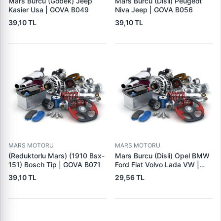
Mars Burcu (Gobek) Jeep
Mars Burcu (Disli) Peugeot
Kasier Usa | GOVA B049
Niva Jeep | GOVA B056
39,10 TL
39,10 TL
MARS MOTORU
MARS MOTORU
(Reduktorlu Mars) (1910 Bsx-
Mars Burcu (Disli) Opel BMW
151) Bosch Tip | GOVA B071
Ford Fiat Volvo Lada VW |
GOVA B090
39,10 TL
29,56 TL