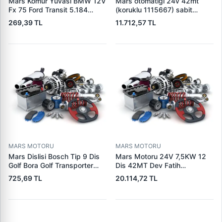
Mars Komur Yuvasi BMW 12V
Mars otomatigi 24v 42mt
Fx 75 Ford Transit 5.184
(koruklu 1115667) sabit
Visteon | PARS PRS-BHL230
pistonlu 3604650rx 7t0258
269,39 TL
11.712,57 TL
| OEM 97VB11000AA
7x1955
MARS MOTORU
MARS MOTORU
Mars Dislisi Bosch Tip 9 Dis
Mars Motoru 24V 7,5KW 12
Golf Bora Golf Transporter
Dis 42MT Dev Fatih
Seat Skoda (15713) | ZEN
Cat,140H, 963B Cummins
725,69 TL
20.114,72 TL
1108 | OEM 1072156
L10,Qsc John Deere
95VW11000BC
244H,450LC,744H | LUCAS
LES0313 | OEM 0R2186
0R4256 0R4257