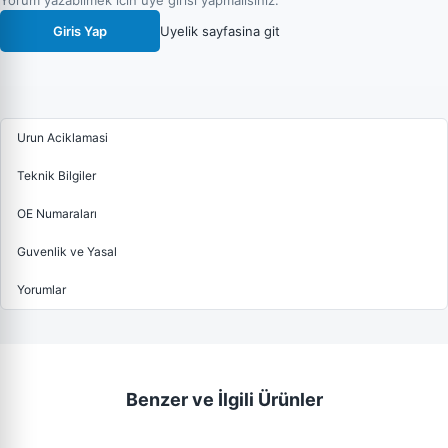
Yorum yazabilmek icin uye girisi yapmalisiniz.
Giris Yap
Uyelik sayfasina git
Urun Aciklamasi
Teknik Bilgiler
OE Numaraları
Guvenlik ve Yasal
Yorumlar
Benzer ve İlgili Ürünler