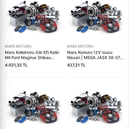
MARS MOTORU
MARS MOTORU
Mars Kollektoru (Ub Kf) Kalin
Mars Komuru 12V Isuzu
Mil Ford Magirus Shibau
Nissan | MEGA JASX 36-37 |
TM30 Steyr | MAKO
OEM JASX36-37
4.021,32 TL
427,21 TL
72313641 | OEM 72313641