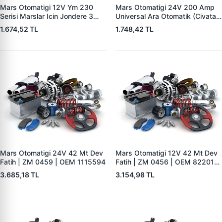
Mars Otomatigi 12V Ym 230
Mars Otomatigi 24V 200 Amp
Serisi Marslar Icin Jondere 3
Universal Ara Otomatik (Civatali)
Delik | ZM 1653 | OEM
| ZM 1404
1.674,52 TL
1.748,42 TL
RE503357
Mars Otomatigi 24V 42 Mt Dev
Mars Otomatigi 12V 42 Mt Dev
Fatih | ZM 0459 | OEM 1115594
Fatih | ZM 0456 | OEM 82201-
5004 V1117553
3.685,18 TL
3.154,98 TL
2132X10456393