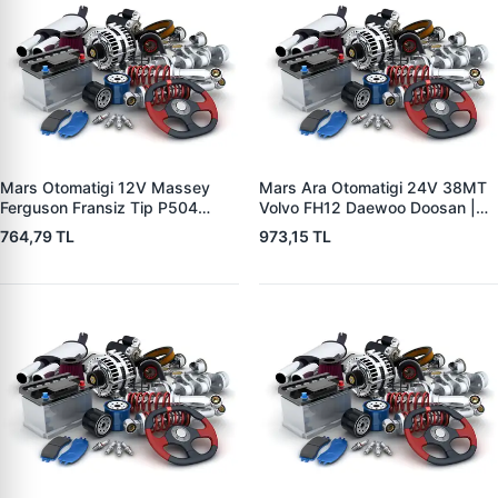
Mars Otomatigi 12V Massey
Mars Ara Otomatigi 24V 38MT
Ferguson Fransiz Tip P504
Volvo FH12 Daewoo Doosan |
P505 Xxx | ZM 0560
ZM 4409 | OEM 10512097
764,79 TL
973,15 TL