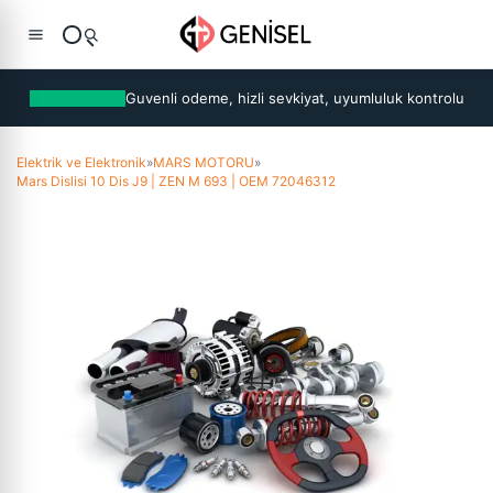
Guvenli odeme, hizli sevkiyat, uyumluluk kontrolu
Elektrik ve Elektronik
»
MARS MOTORU
»
Mars Dislisi 10 Dis J9 | ZEN M 693 | OEM 72046312