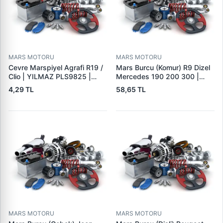
MARS MOTORU
MARS MOTORU
Cevre Marspiyel Agrafi R19 /
Mars Burcu (Komur) R9 Dizel
Clio | YILMAZ PLS9825 |
Mercedes 190 200 300 |
OEM 7703077256
GOVA B047
4,29 TL
58,65 TL
MARS MOTORU
MARS MOTORU