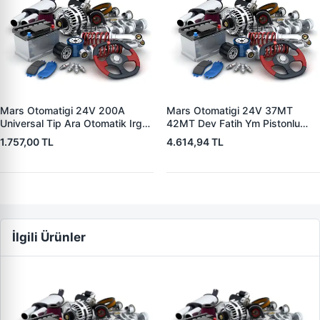
Mars Otomatigi 24V 200A
Mars Otomatigi 24V 37MT
Universal Tip Ara Otomatik Irgat
42MT Dev Fatih Ym Pistonlu
| ZM 0404
Bmc Profesyonel Catterpiller Is
1.757,00 TL
4.614,94 TL
Makinasi | ZM 0361 | OEM
3604650RX 7T0258 7X1955
İlgili Ürünler