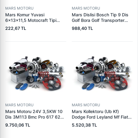
MARS MOTORU
MARS MOTORU
Mars Komur Yuvasi
Mars Dislisi Bosch Tip 9 Dis
6×13×11,5 Motocraft Tipi
Golf Bora Golf Transporter
Ford Ranger Focus Fiesta
Seat Skoda (15713) | ZEN
222,67 TL
988,40 TL
Connect (FO0731
1480 | OEM 1011480
5L8Z11002AA
5L8Z11000AC) | PARS PRS-
BHL220 | OEM 1S7U11000AB
1S7U11000AC 2S6U11000EB
MARS MOTORU
MARS MOTORU
Mars Motoru 24V 3,5KW 10
Mars Kollektoru (Ub Kf)
Dis 3M113 Bmc Pro 617 620
Dodge Ford Leyland Mf Fiat
(619 240 36 619 240 46
Trans | MAKO 72313941 |
9.750,06 TL
5.520,38 TL
Yerine) | LUCAS 619 241 46
OEM 72313941