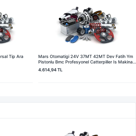
sal Tip Ara
Mars Otomatigi 24V 37MT 42MT Dev Fatih Ym
Pistonlu Bmc Profesyonel Catterpiller Is Makinasi
| ZM 0361 | OEM 3604650RX 7T0258 7X1955
4.614,94 TL