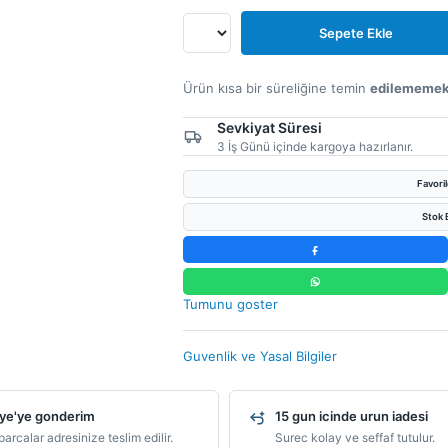
Sepete Ekle
Ürün kısa bir süreliğine temin
edilememek
Sevkiyat Süresi
3 İş Günü içinde kargoya hazırlanır.
Favori
Stok B
Tumunu goster
Guvenlik ve Yasal Bilgiler
ye'ye gonderim
15 gun icinde urun iadesi
arcalar adresinize teslim edilir.
Surec kolay ve seffaf tutulur.