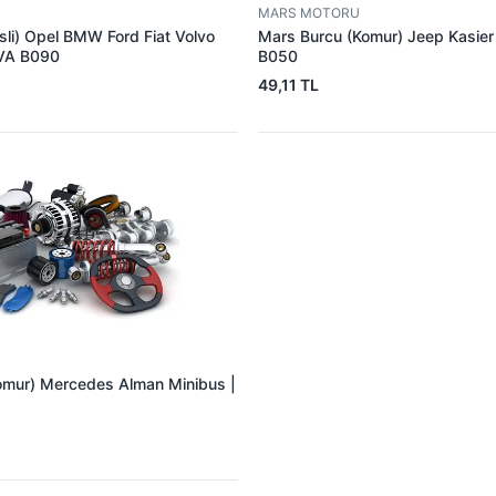
MARS MOTORU
sli) Opel BMW Ford Fiat Volvo
Mars Burcu (Komur) Jeep Kasie
VA B090
B050
49,11 TL
omur) Mercedes Alman Minibus |