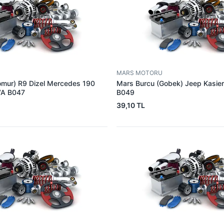
MARS MOTORU
omur) R9 Dizel Mercedes 190
Mars Burcu (Gobek) Jeep Kasie
VA B047
B049
39,10 TL