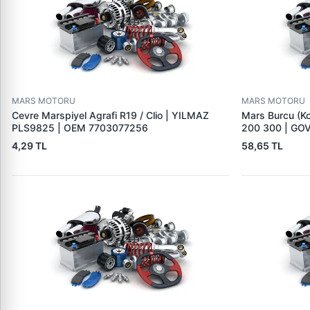
MARS MOTORU
MARS MOTORU
Cevre Marspiyel Agrafi R19 / Clio | YILMAZ
Mars Burcu (K
PLS9825 | OEM 7703077256
200 300 | GO
4,29 TL
58,65 TL