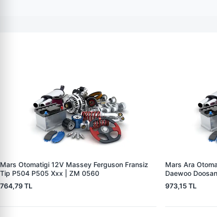
Mars Otomatigi 12V Massey Ferguson Fransiz
Mars Ara Otoma
Tip P504 P505 Xxx | ZM 0560
Daewoo Doosan
764,79 TL
973,15 TL