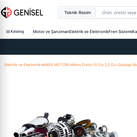
Teknik Resim
Katalog
Motor ve Şanzıman
Elektrik ve Elektronik
Fren Sistemi
Ka
Elektrik ve Elektronik
»
MARS MOTORU
»
Mars Dislisi 10 Dis 2,0 Dci Qashqai