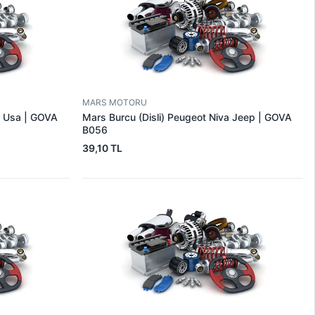
MARS MOTORU
r Usa | GOVA
Mars Burcu (Disli) Peugeot Niva Jeep | GOVA
B056
39,10 TL