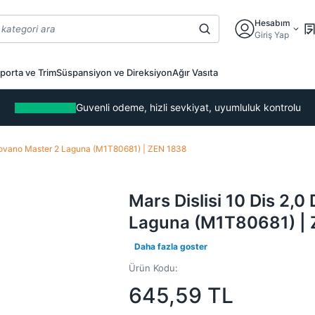
Hesabım
Giriş Yap
porta ve Trim
Süspansiyon ve Direksiyon
Ağır Vasıta
Guvenli odeme, hizli sevkiyat, uyumluluk kontrolu
 Movano Master 2 Laguna (M1T80681) | ZEN 1838
Mars Dislisi 10 Dis 2,
Laguna (M1T80681) |
Daha fazla goster
Ürün Kodu:
645,59
TL