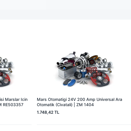
i Marslar Icin
Mars Otomatigi 24V 200 Amp Universal Ara
EM RE503357
Otomatik (Civatali) | ZM 1404
1.748,42 TL