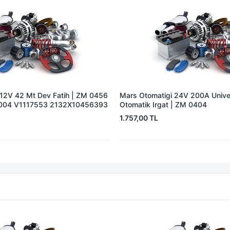
 12V 42 Mt Dev Fatih | ZM 0456
Mars Otomatigi 24V 200A Univer
004 V1117553 2132X10456393
Otomatik Irgat | ZM 0404
1.757,00 TL