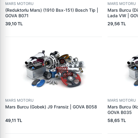
MARS MOTORU
MARS MOTORU
(Reduktorlu Mars) (1910 Bsx-151) Bosch Tip |
Mars Burcu (Di
GOVA B071
Lada VW | GO
39,10 TL
29,56 TL
MARS MOTORU
MARS MOTORU
Mars Burcu (Gobek) J9 Fransiz | GOVA B058
Mars Burcu (K
GOVA B035
49,11 TL
58,65 TL