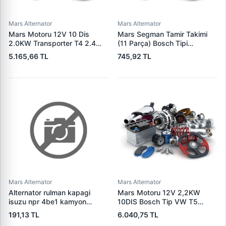
Mars Alternator
Mars Alternator
Mars Motoru 12V 10 Dis
Mars Segman Tamir Takimi
2.0KW Transporter T4 2.4
(11 Parça) Bosch Tipi
2.5TDI 91>04 (Bosch Type) |
Mercedes Kamyon | KLF
5.165,66 TL
745,92 TL
CARGO F032113387 | OEM
111967
028911023M 02B911023A
02B911023B
Mars Alternator
Mars Alternator
Alternator rulman kapagi
Mars Motoru 12V 2,2KW
isuzu npr 4be1 kamyon
10DIS Bosch Tip VW T5
(hitachi tip)
Multivan 2,5 Tdi | CARGO
191,13 TL
6.040,75 TL
F032113678 | OEM