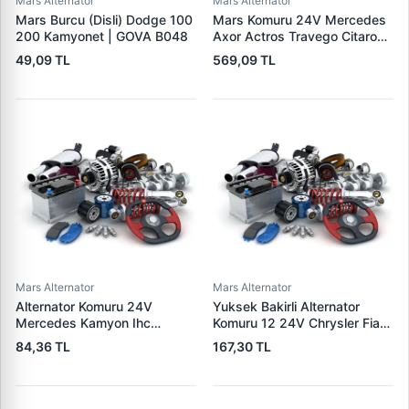
Mars Alternator
Mars Alternator
Mars Burcu (Disli) Dodge 100
Mars Komuru 24V Mercedes
200 Kamyonet | GOVA B048
Axor Actros Travego Citaro
Tourismo | MEGA K 008 |
49,09 TL
569,09 TL
OEM K-008
Mars Alternator
Mars Alternator
Alternator Komuru 24V
Yuksek Bakirli Alternator
Mercedes Kamyon Ihc
Komuru 12 24V Chrysler Fiat
Magirus MAN Saab Scania
Ford Otoyol Iveco | MEGA JX
84,36 TL
167,30 TL
Iveco | MEGA BX 202 | OEM
30-31SCU | OEM 749 904 31
127 014 013