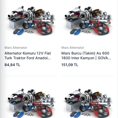
Mars Alternator
Mars Alternator
Alternator Komuru 12V Fiat
Mars Burcu (Takim) As 600
Turk Traktor Ford Anadol
1800 Inter Kamyon | GOVA
Otokar Otoyol Iveco | MEGA
B053-054-055
84,84 TL
151,09 TL
A 125 | OEM A125