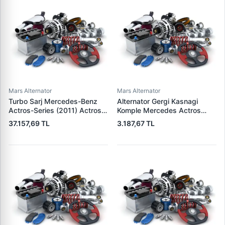
Mars Alternator
Mars Alternator
Turbo Sarj Mercedes-Benz
Alternator Gergi Kasnagi
Actros-Series (2011) Actros
Komple Mercedes Actros
2048 Ls | NISSENS 93826 |
Axor 03> (OM541940) | SKF
37.157,69 TL
3.187,67 TL
OEM 4710903480
VKMCV 51005 | OEM
4710904480 4710907180
9042000170 9062002270