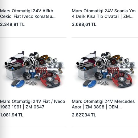
Mars Otomatigi 24V Alfkb
Mars Otomatigi 24V Scania Ym
Cekici Fiat Iveco Komatsu
4 Delik Kısa Tip Civatali | ZM
Scania Volvo VW | ZM 0902 |
0833 | OEM 0011526310
2.348,81 TL
3.698,61 TL
OEM 210995
1405979
Mars Otomatigi 24V Fiat / Iveco
Mars Otomatigi 24V Mercedes
1983 1991 | ZM 0647
Axor | ZM 3898 | OEM
0051516401 005151640180
1.081,94 TL
2.827,34 TL
006151150