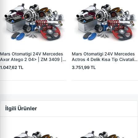
Mars Otomatigi 24V Mercedes
Mars Otomatigi 24V Mercedes
Axor Atego 2 04> | ZM 3409 |
Actros 4 Delik Kısa Tip Civatali
OEM ZM 3409
Model Tipi 1941 | ZM 0832 |
1.047,62 TL
3.751,99 TL
OEM ZM 0832
İlgili Ürünler