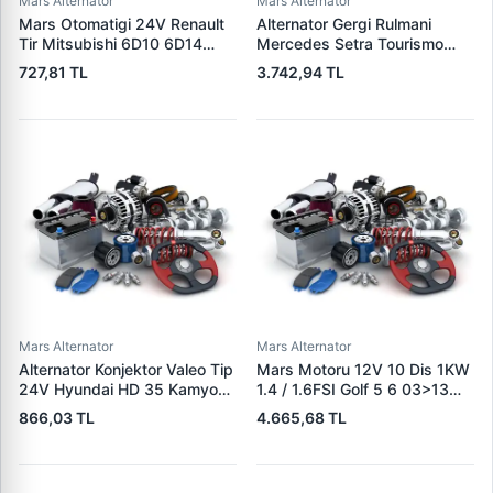
Mars Alternator
Mars Alternator
Mars Otomatigi 24V Renault
Alternator Gergi Rulmani
Tir Mitsubishi 6D10 6D14
Mercedes Setra Tourismo
Motor | DWA 39105 | OEM
Travego 0 350 99> | SKF
727,81 TL
3.742,94 TL
M371X20171
VKMCV 51012 | OEM
9062000570 9062001570
9062001870
Mars Alternator
Mars Alternator
Alternator Konjektor Valeo Tip
Mars Motoru 12V 10 Dis 1KW
24V Hyundai HD 35 Kamyon
1.4 / 1.6FSI Golf 5 6 03>13
Is Makinesi Mitsubishi (L,R) |
Jetta 3 06>14 Polo 02> A1
866,03 TL
4.665,68 TL
GENON GNR-V401H | OEM
11>14 A3 04>08 Altea 07>13
VR-V019B 37300-48000
Cordoba 03>09 Ibiza 02>15 |
CARGO F032114034 | OEM
02T911023R 02T911024N