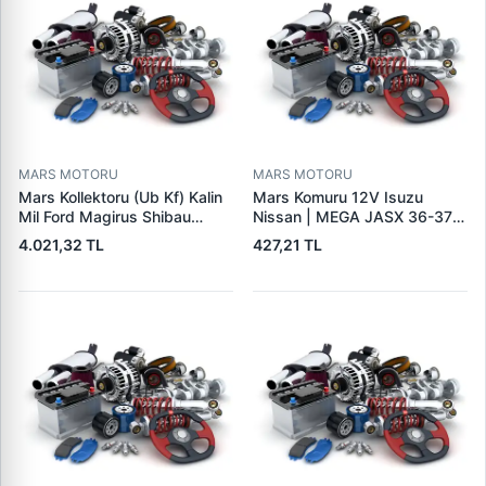
MARS MOTORU
MARS MOTORU
Mars Kollektoru (Ub Kf) Kalin
Mars Komuru 12V Isuzu
Mil Ford Magirus Shibau
Nissan | MEGA JASX 36-37 |
TM30 Steyr | MAKO
OEM JASX36-37
4.021,32 TL
427,21 TL
72313641 | OEM 72313641