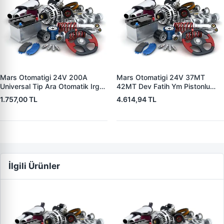
Mars Otomatigi 24V 200A
Mars Otomatigi 24V 37MT
Universal Tip Ara Otomatik Irgat
42MT Dev Fatih Ym Pistonlu
| ZM 0404
Bmc Profesyonel Catterpiller Is
1.757,00 TL
4.614,94 TL
Makinasi | ZM 0361 | OEM
3604650RX 7T0258 7X1955
İlgili Ürünler