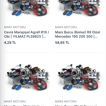
MARS MOTORU
MARS MOTORU
Cevre Marspiyel Agrafi R19 /
Mars Burcu (Komur) R9 Dizel
Clio | YILMAZ PLS9825 |
Mercedes 190 200 300 |
OEM 7703077256
GOVA B047
4,29 TL
58,65 TL
MARS MOTORU
MARS MOTORU