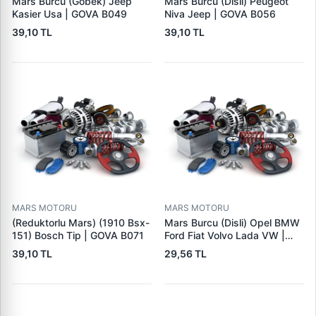
Mars Burcu (Gobek) Jeep
Mars Burcu (Disli) Peugeot
Kasier Usa | GOVA B049
Niva Jeep | GOVA B056
39,10 TL
39,10 TL
MARS MOTORU
MARS MOTORU
(Reduktorlu Mars) (1910 Bsx-
Mars Burcu (Disli) Opel BMW
151) Bosch Tip | GOVA B071
Ford Fiat Volvo Lada VW |
GOVA B090
39,10 TL
29,56 TL