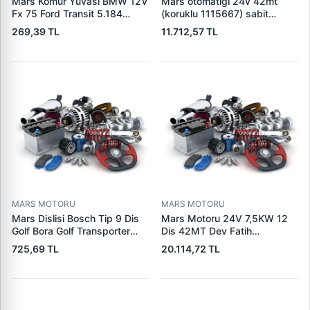
Mars Komur Yuvasi BMW 12V
Mars otomatigi 24v 42mt
Fx 75 Ford Transit 5.184
(koruklu 1115667) sabit
Visteon | PARS PRS-BHL230
pistonlu 3604650rx 7t0258
269,39 TL
11.712,57 TL
| OEM 97VB11000AA
7x1955
MARS MOTORU
MARS MOTORU
Mars Dislisi Bosch Tip 9 Dis
Mars Motoru 24V 7,5KW 12
Golf Bora Golf Transporter
Dis 42MT Dev Fatih
Seat Skoda (15713) | ZEN
Cat,140H, 963B Cummins
725,69 TL
20.114,72 TL
1108 | OEM 1072156
L10,Qsc John Deere
95VW11000BC
244H,450LC,744H | LUCAS
LES0313 | OEM 0R2186
0R4256 0R4257