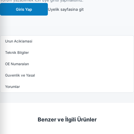
Yorum yazabilmek icin uye girisi yapmalisiniz.
Giris Yap
Uyelik sayfasina git
Urun Aciklamasi
Teknik Bilgiler
OE Numaraları
Guvenlik ve Yasal
Yorumlar
Benzer ve İlgili Ürünler