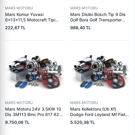
MARS MOTORU
MARS MOTORU
Mars Komur Yuvasi
Mars Dislisi Bosch Tip 9 Dis
6×13×11,5 Motocraft Tipi
Golf Bora Golf Transporter
Ford Ranger Focus Fiesta
Seat Skoda (15713) | ZEN
222,67 TL
988,40 TL
Connect (FO0731
1480 | OEM 1011480
5L8Z11002AA
5L8Z11000AC) | PARS PRS-
BHL220 | OEM 1S7U11000AB
1S7U11000AC 2S6U11000EB
MARS MOTORU
MARS MOTORU
Mars Motoru 24V 3,5KW 10
Mars Kollektoru (Ub Kf)
Dis 3M113 Bmc Pro 617 620
Dodge Ford Leyland Mf Fiat
(619 240 36 619 240 46
Trans | MAKO 72313941 |
9.750,06 TL
5.520,38 TL
Yerine) | LUCAS 619 241 46
OEM 72313941