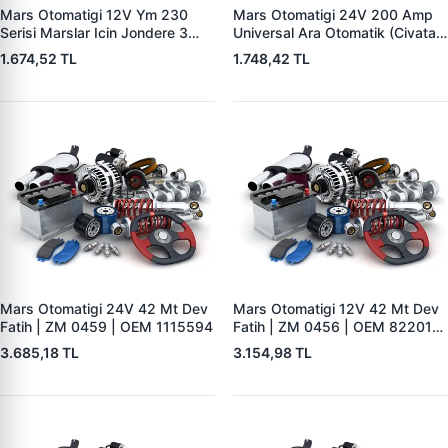
Mars Otomatigi 12V Ym 230
Mars Otomatigi 24V 200 Amp
Serisi Marslar Icin Jondere 3
Universal Ara Otomatik (Civatali)
Delik | ZM 1653 | OEM
| ZM 1404
1.674,52 TL
1.748,42 TL
RE503357
Mars Otomatigi 24V 42 Mt Dev
Mars Otomatigi 12V 42 Mt Dev
Fatih | ZM 0459 | OEM 1115594
Fatih | ZM 0456 | OEM 82201-
5004 V1117553
3.685,18 TL
3.154,98 TL
2132X10456393