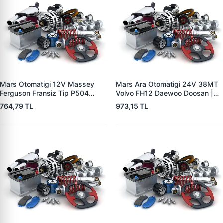
Mars Otomatigi 12V Massey
Mars Ara Otomatigi 24V 38MT
Ferguson Fransiz Tip P504
Volvo FH12 Daewoo Doosan |
P505 Xxx | ZM 0560
ZM 4409 | OEM 10512097
764,79 TL
973,15 TL