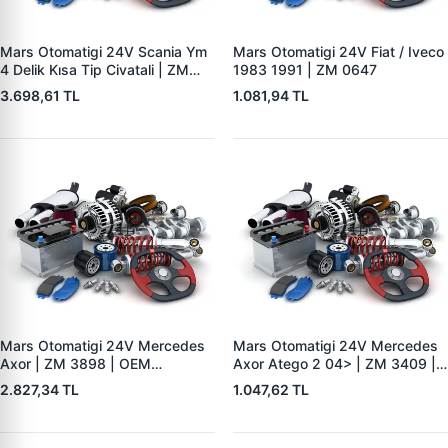
Mars Otomatigi 24V Scania Ym
Mars Otomatigi 24V Fiat / Iveco
4 Delik Kısa Tip Civatali | ZM
1983 1991 | ZM 0647
0833 | OEM 0011526310
3.698,61 TL
1.081,94 TL
1405979
Mars Otomatigi 24V Mercedes
Mars Otomatigi 24V Mercedes
Axor | ZM 3898 | OEM
Axor Atego 2 04> | ZM 3409 |
0051516401 005151640180
OEM ZM 3409
2.827,34 TL
1.047,62 TL
006151150