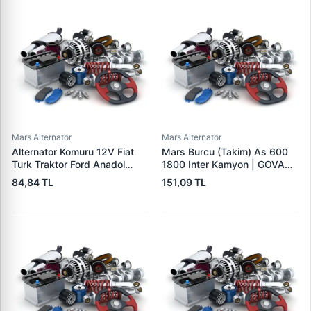
Mars Alternator
Mars Alternator
Alternator Komuru 12V Fiat
Mars Burcu (Takim) As 600
Turk Traktor Ford Anadol
1800 Inter Kamyon | GOVA
Otokar Otoyol Iveco | MEGA
B053-054-055
84,84 TL
151,09 TL
A 125 | OEM A125