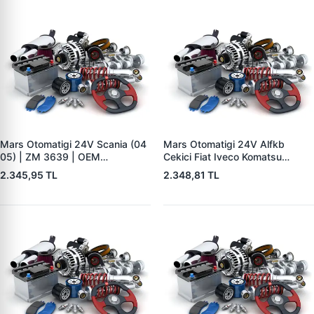
Mars Otomatigi 24V Scania (04
Mars Otomatigi 24V Alfkb
05) | ZM 3639 | OEM
Cekici Fiat Iveco Komatsu
2339402220
Scania Volvo VW | ZM 0902 |
2.345,95 TL
2.348,81 TL
OEM 210995