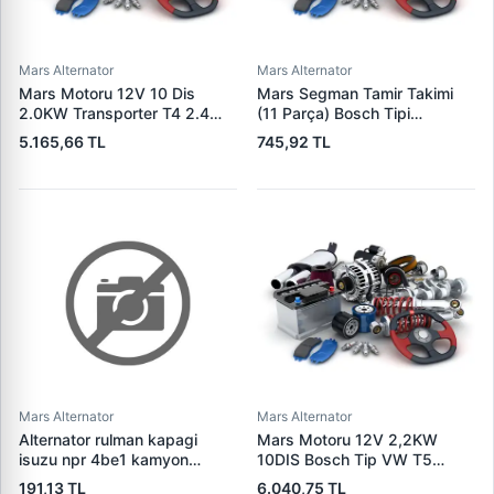
Mars Alternator
Mars Alternator
Mars Motoru 12V 10 Dis
Mars Segman Tamir Takimi
2.0KW Transporter T4 2.4
(11 Parça) Bosch Tipi
2.5TDI 91>04 (Bosch Type) |
Mercedes Kamyon | KLF
5.165,66 TL
745,92 TL
CARGO F032113387 | OEM
111967
028911023M 02B911023A
02B911023B
Mars Alternator
Mars Alternator
Alternator rulman kapagi
Mars Motoru 12V 2,2KW
isuzu npr 4be1 kamyon
10DIS Bosch Tip VW T5
(hitachi tip)
Multivan 2,5 Tdi | CARGO
191,13 TL
6.040,75 TL