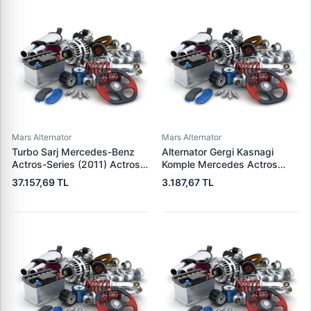
02T911023R 02T911024N
Mars Alternator
Mars Alternator
Turbo Sarj Mercedes-Benz
Alternator Gergi Kasnagi
Actros-Series (2011) Actros
Komple Mercedes Actros
2048 Ls | NISSENS 93826 |
Axor 03> (OM541940) | SKF
37.157,69 TL
3.187,67 TL
OEM 4710903480
VKMCV 51005 | OEM
4710904480 4710907180
9042000170 9062002270