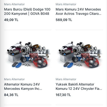
Mars Alternator
Mars Alternator
Mars Burcu (Disli) Dodge 100
Mars Komuru 24V Mercedes
200 Kamyonet | GOVA B048
Axor Actros Travego Citaro
Tourismo | MEGA K 008 |
49,09 TL
569,09 TL
OEM K-008
Mars Alternator
Mars Alternator
Alternator Komuru 24V
Yuksek Bakirli Alternator
Mercedes Kamyon Ihc
Komuru 12 24V Chrysler Fiat
Magirus MAN Saab Scania
Ford Otoyol Iveco | MEGA JX
84,36 TL
167,30 TL
Iveco | MEGA BX 202 | OEM
30-31SCU | OEM 749 904 31
127 014 013