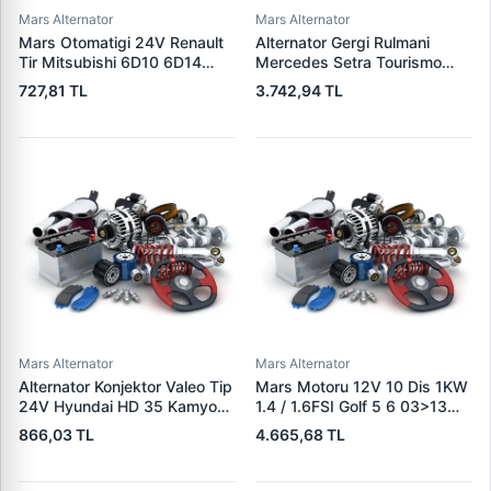
Mars Alternator
Mars Alternator
Mars Otomatigi 24V Renault
Alternator Gergi Rulmani
Tir Mitsubishi 6D10 6D14
Mercedes Setra Tourismo
Motor | DWA 39105 | OEM
Travego 0 350 99> | SKF
727,81 TL
3.742,94 TL
M371X20171
VKMCV 51012 | OEM
9062000570 9062001570
9062001870
Mars Alternator
Mars Alternator
Alternator Konjektor Valeo Tip
Mars Motoru 12V 10 Dis 1KW
24V Hyundai HD 35 Kamyon
1.4 / 1.6FSI Golf 5 6 03>13
Is Makinesi Mitsubishi (L,R) |
Jetta 3 06>14 Polo 02> A1
866,03 TL
4.665,68 TL
GENON GNR-V401H | OEM
11>14 A3 04>08 Altea 07>13
VR-V019B 37300-48000
Cordoba 03>09 Ibiza 02>15 |
CARGO F032114034 | OEM