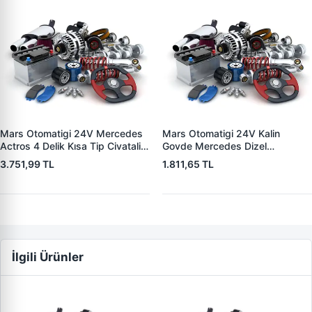
Mars Otomatigi 24V Mercedes
Mars Otomatigi 24V Kalin
Actros 4 Delik Kısa Tip Civatali
Govde Mercedes Dizel
Model Tipi 1941 | ZM 0832 |
(CBSB703) Bosch Tipi 3 Delik
3.751,99 TL
1.811,65 TL
OEM ZM 0832
DAF ,Deutz,Ihc,Iveco,Khd,
Magiruz,Volvo,Onibus F94,Fiat
241,616 / | ZM 0545 | OEM
ZM545 PRS-SH545
İlgili Ürünler