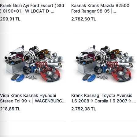
Krank Gezi Ayi Ford Escort ( Std
Kasnak Krank Mazda B2500
) Cl 90>01 | WILDCAT D-
Ford Ranger 98-05 |
9003(2) | OEM 81SM 6A341 AA
WAGENBURG 25433003 | OEM
299,91 TL
2.782,60 TL
VPW 95084A
WL8411401-WL8411401A
Vida Krank Kasnak Hyundai
Krank Kasnagi Toyota Avensis
Starex Tci 99-> | WAGENBURG
1.6 2008-> Corolla 1.6 2007->
15233006 | OEM 23127-
Rav 4 2008-> Verso 1.6 2008->
218,85 TL
2.752,08 TL
42001-23127-4A001
| WAGENBURG 30033271 |
OEM 13470-0T010-13470-
37020