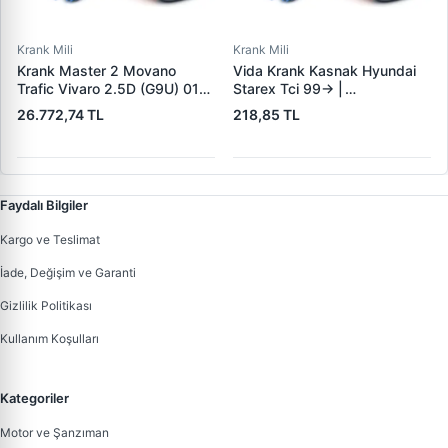
Krank Mili
Krank Mili
Krank Master 2 Movano
Vida Krank Kasnak Hyundai
Trafic Vivaro 2.5D (G9U) 01>
Starex Tci 99-> |
(Dovme Celik) | GENMOT
WAGENBURG 15233006 |
26.772,74 TL
218,85 TL
1181-1 | OEM 8200231611
OEM 23127-42001-23127-
8200314795 8200590738
4A001
Faydalı Bilgiler
Kargo ve Teslimat
İade, Değişim ve Garanti
Gizlilik Politikası
Kullanım Koşulları
Kategoriler
Motor ve Şanzıman