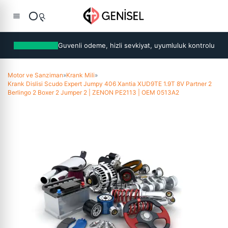
Guvenli odeme, hizli sevkiyat, uyumluluk kontrolu
Motor ve Sanziman
»
Krank Mili
»
Krank Dislisi Scudo Expert Jumpy 406 Xantia XUD9TE 1.9T 8V Partner 2
Berlingo 2 Boxer 2 Jumper 2 | ZENON PE2113 | OEM 0513A2