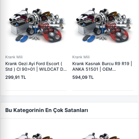
> 1,6ti volvo c30 1,6 06>12
s60 ii s80 ii v40 v50 v70 iii
olcu (80×142 168×15)
(19036358b) bm5g 6k301 ac
1784775
Krank Mili
Krank Mili
Krank Gezi Ayi Ford Escort (
Krank Kasnak Burcu R9 R19 |
Std ) Cl 90>01 | WILDCAT D-
ANKA 51501 | OEM
9003(2) | OEM 81SM 6A341
7702257527
299,91 TL
594,09 TL
AA VPW 95084A
Bu Kategorinin En Çok Satanları