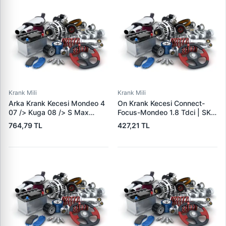
Krank Mili
Krank Mili
Arka Krank Kecesi Mondeo 4
On Krank Kecesi Connect-
07 /> Kuga 08 /> S Max
Focus-Mondeo 1.8 Tdci | SKT
Galaxy 06 /> C Max 15 />
041077-FK | OEM XS4Q
764,79 TL
427,21 TL
Focus 2 05 /> 2,0TDCI E4 /
6700 AD 1198045
E5 136PS / 143PS / 163PS
Olcu: (90 * 110×7) /
(19035189B) | CORTECO
82036190 | OEM