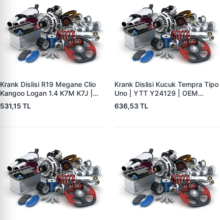
Krank Dislisi R19 Megane Clio
Krank Dislisi Kucuk Tempra Tipo
Kangoo Logan 1.4 K7M K7J |
Uno | YTT Y24129 | OEM
ZENON RN2199 | OEM
7580228
531,15 TL
636,53 TL
7700747599