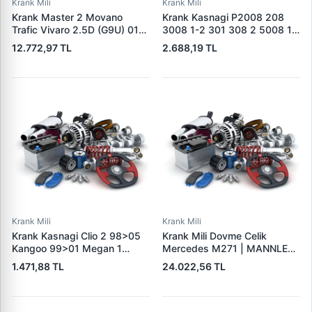
Krank Mili
Krank Mili
Krank Master 2 Movano
Krank Kasnagi P2008 208
Trafic Vivaro 2.5D (G9U) 01>
3008 1-2 301 308 2 5008 1-
(Celik Alisimli) | GENMOT
2 508 Expert 4 Partner
12.772,97 TL
2.688,19 TL
1181 | OEM 8200314795
Berlingo C3 2-3 Picasso C4 2
Picasso C-Elysee DS3 DS4
DS5 Jumpy 4 | KENTPAR
K256 | OEM 9812601180
Krank Mili
Krank Mili
Krank Kasnagi Clio 2 98>05
Krank Mili Dovme Celik
Kangoo 99>01 Megan 1
Mercedes M271 | MANNLEY
96>99 | KRAFTVOLL
MN4003CS | OEM
1.471,88 TL
24.022,56 TL
15050090 | OEM
A2710300201
7700273916