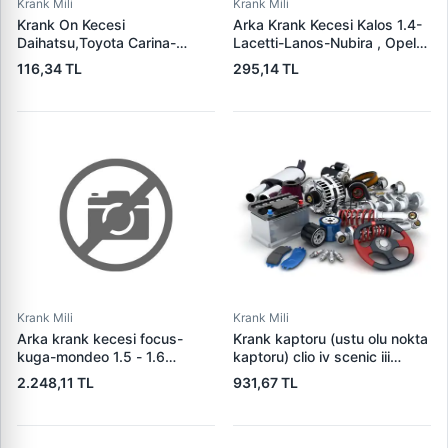
Krank Mili
Krank Mili
Krank On Kecesi
Arka Krank Kecesi Kalos 1.4-
Daihatsu,Toyota Carina-
Lacetti-Lanos-Nubira , Opel
Celicia-Corona-Cressida-
Astra-Corsa-Meriva-Tigra-
116,34 TL
295,14 TL
Crown, Lancia Mekanik
Vectra-Zafira | 3E
Sanzuman Kecesi New
589032557 | OEM 9032557
Holland T7060 Delta T6020
614830
Elite
604045,00X68,00X12,00 |
CDF 88515-P
Krank Mili
Krank Mili
Arka krank kecesi focus-
Krank kaptoru (ustu olu nokta
kuga-mondeo 1.5 - 1.6
kaptoru) clio iv scenic iii
ecoboost 11> fiesta 95 >
2373100q1a/ 237310135r/
2.248,11 TL
931,67 TL
fusion 02 > mazda 121
237312011r
mazda ii 1,25 1,4 16v 1,6 16v
focus 1,4 1,6 98>10 focus iii c
max s max 10 > mondeo iv 07