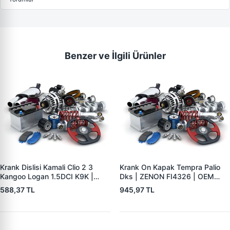
Benzer ve İlgili Ürünler
Krank Dislisi Kamali Clio 2 3
Krank On Kapak Tempra Palio
Kangoo Logan 1.5DCI K9K |
Dks | ZENON FI4326 | OEM
ZENON RN2196 | OEM
7771945
588,37 TL
945,97 TL
8200371496