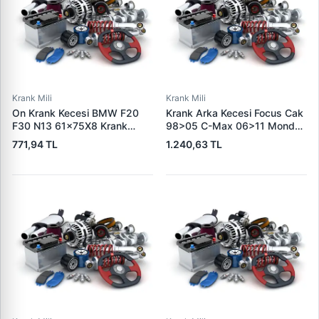
Krank Mili
Krank Mili
On Krank Kecesi BMW F20
Krank Arka Kecesi Focus Cak
F30 N13 61×75X8 Krank
98>05 C-Max 06>11 Mondeo
Kecesi On 208 308 207 C3 3
3 00>07 Transi̇t Connect TC7
771,94 TL
1.240,63 TL
DS3 EP3-EP3C 308 508
06>14 Transi̇t Connect TC7
3008 2008 5008 Partner
02>09 1.8 Tdci
Tepe Berlingo 3 DS3 C3 3 C5
79.8X184X18.8 | SKT
3 C3 Picasso C4 Picasso C4
047836-FK | OEM XS4Q
2 DS4 DS5 C4 EP3
6K301 AF 1207615