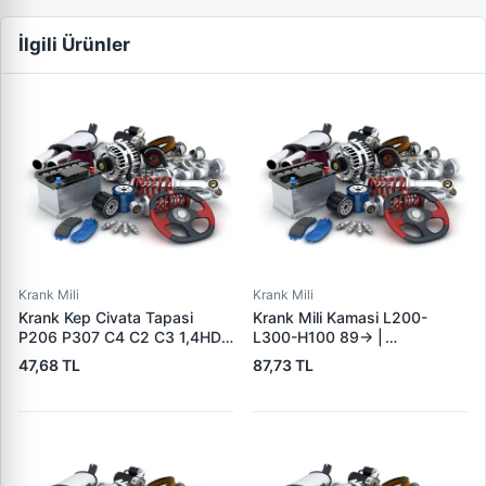
İlgili Ürünler
Krank Mili
Krank Mili
Krank Kep Civata Tapasi
Krank Mili Kamasi L200-
P206 P307 C4 C2 C3 1,4HDI
L300-H100 89-> |
/ 1,6HDI Focus Fiesta Fusion
WAGENBURG 10233024 |
47,68 TL
87,73 TL
1,4TDCI / 1,6TDCI | KAYLAS
OEM 23141-42000
337 | OEM 2S6Q 6024 AB
0167.82