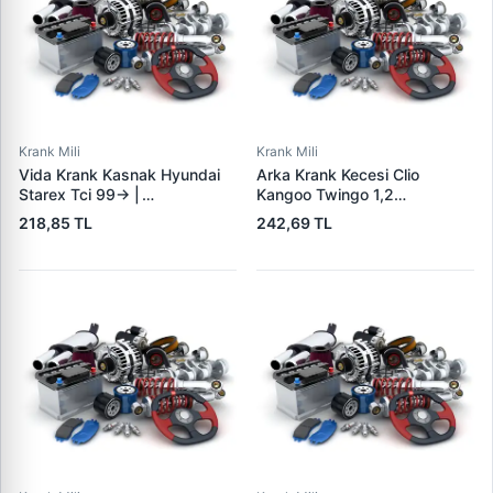
Krank Mili
Krank Mili
Vida Krank Kasnak Hyundai
Arka Krank Kecesi Clio
Starex Tci 99-> |
Kangoo Twingo 1,2
WAGENBURG 15233006 |
(70X86X7) / (20025741B) |
218,85 TL
242,69 TL
OEM 23127-42001-23127-
3E 58473493 | OEM
4A001
7701473493