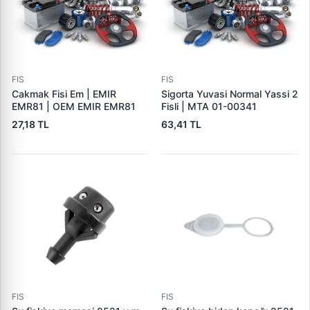
FIS
FIS
Cakmak Fisi Em | EMIR
Sigorta Yuvasi Normal Yassi 2
EMR81 | OEM EMIR EMR81
Fisli | MTA 01-00341
27,18 TL
63,41 TL
FIS
FIS