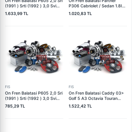
On Fren Balatasi P605 2,0 Sri
On Fren Balatasi Partner
(1991 ) Srti (1992 ) 3,0 Svi
P306 Cabriolet / Sedan 1.8I
123 Kw (1991 97) / (Fisli) |
16V 2.0I Berlingo Xsara
1.633,99 TL
1.020,83 TL
FTE 9001374 | OEM 425089
1.8I.1.9D (< 03) Fisl | BRAXIS
AB0020 | OEM 4254.85
FIS
FIS
On Fren Balatasi P605 2,0 Sri
On Fren Balatasi Caddy 03>
(1991 ) Srti (1992 ) 3,0 Svi
Golf 5 A3 Octavia Touran
123 Kw (1991 97) / (Fisli) |
Toledo 04> Passat Jetta 05>
785,29 TL
1.522,42 TL
TRW GDB796 | OEM 425089
Fisli | KALE B 23587 203 05
ANS | OEM 1K0698151E
5K0698151 8J0698151C
3C0698151D