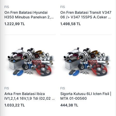
FIS
FIS
On Fren Balatasi Hyundai
On Fren Balatasi Transit V347
H350 Minubus Panelvan 2,5
06 /> V347 155PS A.Ceker 11
Crdi (Fisli) | GRAP 94251/1 |
/> VW Amarok 2.0TDI 10>
1.222,99 TL
1.498,58 TL
OEM 5810159A00
(Aksesuarli+Ikaz
Fisi+Civata+Yay) | BOSCH
0986494170 | OEM 6C11
2K021 AB 2H0698151A
FIS
FIS
Arka Fren Balatasi Ibiza
Sigorta Kutusu 6LI Icten Fisli |
IV1,2,1,4 16V,1,9 Tdi (02,02 )
MTA 01-00560
POLO10 / 01> (Fisli) | LPR
1.033,22 TL
444,38 TL
05P853 | OEM 6Q0698451