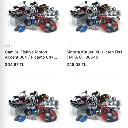
FIS
FIS
Cam Su Fiskiye Motoru
Sigorta Kutusu 4LU Icten Fisli
Accent 00> / Picanto 04>
| MTA 01-00540
Tek Cikis IX35 Tucson (Jm) |
304,67 TL
246,03 TL
MEAT&DORIA 20137 | OEM
98510-3L000 985102S000