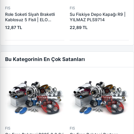
FIS
FIS
Role Soketi Siyah Braketli
Su Fiskiye Depo Kapağı R9 |
Kablosuz 5 Fisli | ELO
YILMAZ PLS9714
207.100.001 | OEM
12,87 TL
22,89 TL
207100001
Bu Kategorinin En Çok Satanları
FIS
FIS