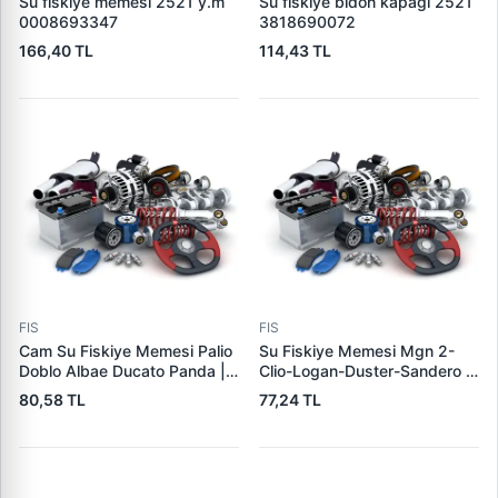
Su fiskiye memesi 2521 y.m
Su fiskiye bidon kapağı 2521
0008693347
3818690072
166,40 TL
114,43 TL
FIS
FIS
Cam Su Fiskiye Memesi Palio
Su Fiskiye Memesi Mgn 2-
Doblo Albae Ducato Panda |
Clio-Logan-Duster-Sandero |
DEKAR DK5028 | OEM
DEKAR DK3017 | OEM
80,58 TL
77,24 TL
735277664 46454320
7700846456