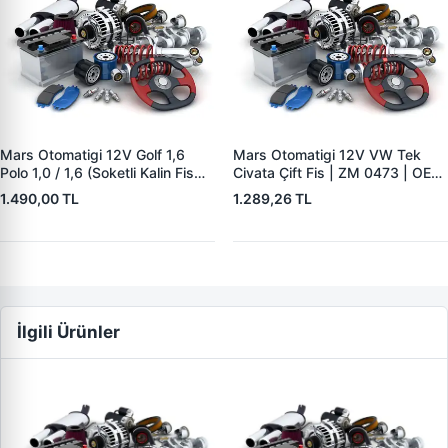
Mars Otomatigi 12V Golf 1,6
Mars Otomatigi 12V VW Tek
Polo 1,0 / 1,6 (Soketli Kalin Fis
Civata Çift Fis | ZM 0473 | OEM
D7E Seri) | ZM 4492 | OEM
049911287D 7161095450
1.490,00 TL
1.289,26 TL
02TA11023Q 494809
0001529500
İlgili Ürünler