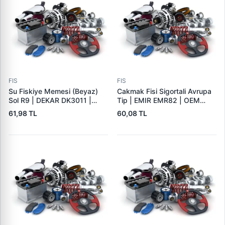
FIS
FIS
Su Fiskiye Memesi (Beyaz)
Cakmak Fisi Sigortali Avrupa
Sol R9 | DEKAR DK3011 |
Tip | EMIR EMR82 | OEM
OEM 7700728063
EMIR EMR82
61,98 TL
60,08 TL