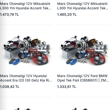
Mars Otomatigi 12V Mitsubishi
Mars Otomatigi 12V Mitsubishi
L300 Ym Hyundai Accent Tek
L300 Ym Hyundai Accent Tek
Fisli Yan | ZM 4698 | OEM
Fisli Dik Dodge Nissan Forklift
1.473,79 TL
1.465,20 TL
23343M8210 23343T5001
Mazda | ZM 5698 | OEM
3612035000
3612035000 3612035010
3612035510
Mars Otomatigi 12V Hyundai
Mars Otomatigi 12V Ford BMW
Accent Era I20 I30 Getz Kia Rio
Opel Tek Fisli (CBSB601) | ZM
Fisli Soketli | ZM 0391 | OEM
0578 | OEM 73AB11390AA
1.039,42 TL
1.333,61 TL
36120-2B100
6000901