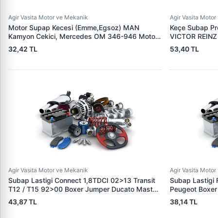
Agir Vasita Motor ve Mekanik
Agir Vasita Moto
Motor Supap Kecesi (Emme,Egsoz) MAN
Keçe Subap Pr
Kamyon Cekici, Mercedes OM 346-946 Motor
VICTOR REINZ
Tipi, Mercedes Kamyon Actros 1844-2517-
5010330133
32,42 TL
53,40 TL
Axor 2521-Axor 1824-Otobüs 303-304-404
12,00X16,00X20,00X9,00X15,00 Mm
Agir Vasita Motor ve Mekanik
Agir Vasita Moto
Subap Lastigi Connect 1,8TDCI 02>13 Transit
Subap Lastigi 
T12 / T15 92>00 Boxer Jumper Ducato Master
Peugeot Boxer 
2,8TD 2,8HDI Olcu: (8* 12 / 15,2 * 9,5)
Hdi 10> Fuso 
43,87 TL
38,14 TL
Mercedes Atego 904 Axor 906 Motorlar
0951.61 500
Renault Midlum | CORTECO