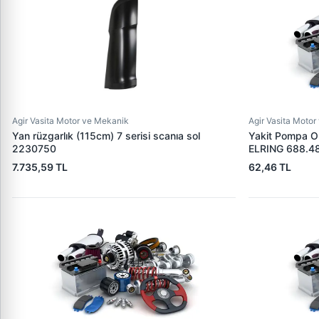
Agir Vasita Motor ve Mekanik
Agir Vasita Moto
Yan rüzgarlık (115cm) 7 serisi scanıa sol
Yakit Pompa O
2230750
ELRING 688.4
4720940060
7.735,59 TL
62,46 TL