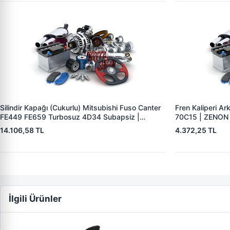
Silindir Kapağı (Cukurlu) Mitsubishi Fuso Canter
Fren Kaliperi Ar
FE449 FE659 Turbosuz 4D34 Subapsiz |
70C15 | ZENON
ZIPTEK ME993222 | OEM ME993222
504122833
14.106,58 TL
4.372,25 TL
İlgili Ürünler