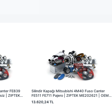
 Canter FE839
Silindir Kapağı Mitsubishi 4M40 Fuso Canter
iz | ZIPTEK
FE511 FE711 Pajero | ZIPTEK ME202621 | OEM
ME202621
13.620,24 TL