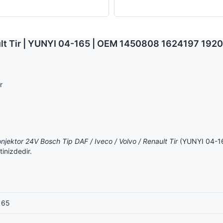
ault Tir | YUNYI 04-165 | OEM 1450808 1624197 192
r
njektor 24V Bosch Tip DAF / Iveco / Volvo / Renault Tir
(YUNYI 04-165
tinizdedir.
165