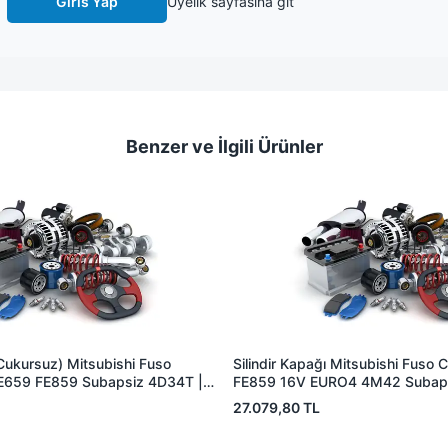
Giris Yap
Uyelik sayfasina git
Benzer ve İlgili Ürünler
(Cukursuz) Mitsubishi Fuso
Silindir Kapağı Mitsubishi Fuso
E659 FE859 Subapsiz 4D34T |
FE859 16V EURO4 4M42 Subaps
448 | OEM ME996448
ME194151 | OEM ME194151
27.079,80 TL