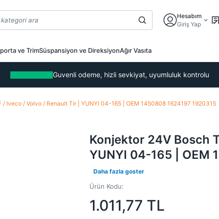
Hesabım
Giriş Yap
porta ve Trim
Süspansiyon ve Direksiyon
Ağır Vasıta
Guvenli odeme, hizli sevkiyat, uyumluluk kontrolu
 / Iveco / Volvo / Renault Tir | YUNYI 04-165 | OEM 1450808 1624197 1920315
Konjektor 24V Bosch Tip
YUNYI 04-165 | OEM 
Daha fazla goster
Ürün Kodu:
1.011,77
TL