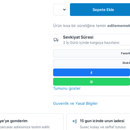
Sepete Ekle
Ürün kısa bir süreliğine temin
edilememek
Sevkiyat Süresi
3 İş Günü içinde kargoya hazırlanır.
Favori
Stok B
Tumunu goster
Guvenlik ve Yasal Bilgiler
ye'ye gonderim
15 gun icinde urun iadesi
arcalar adresinize teslim edilir.
Surec kolay ve seffaf tutulur.