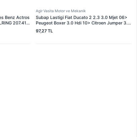
Agir Vasita Motor ve Mekanik
es Benz Actros
Subap Lastigi Fiat Ducato 2 2.3 3.0 Mjet 06>
LRING 207.411
Peugeot Boxer 3.0 Hdi 10> Citroen Jumper 3.0
80
Hdi 10> Fuso 3.0 12> 4P10 | CORTECO
97,27 TL
49472021 | OEM 0951.61 500395378
MK667086