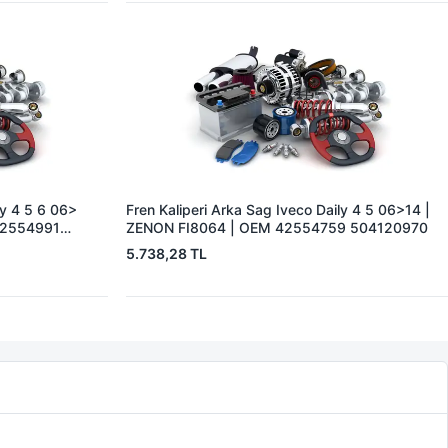
ly 4 5 6 06>
Fren Kaliperi Arka Sag Iveco Daily 4 5 06>14 |
42554991
ZENON FI8064 | OEM 42554759 504120970
5.738,28 TL