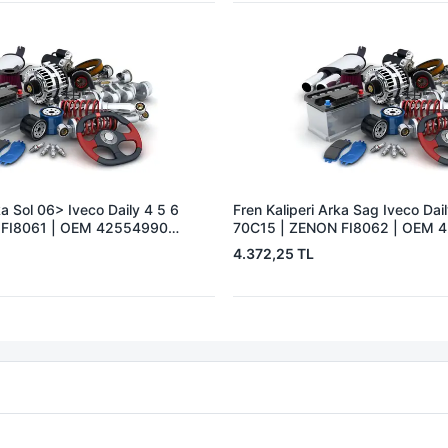
ka Sol 06> Iveco Daily 4 5 6
Fren Kaliperi Arka Sag Iveco Dai
 FI8061 | OEM 42554990
70C15 | ZENON FI8062 | OEM 
504122834
4.372,25 TL