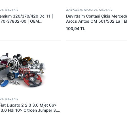
r ve Mekanik
Agir Vasita Motor ve Mekanik
emium 320/370/420 Dci 11 |
Devirdaim Contasi Çikis Merced
 70-37802-00 | OEM
Arocs Antos OM 501/502 La | E
| OEM 5412010180 A54120101
103,94 TL
r ve Mekanik
Fiat Ducato 2 2.3 3.0 Mjet 06>
3.0 Hdi 10> Citroen Jumper 3.0
3.0 12> 4P10 | CDF 129V | OEM
395378 MK667086