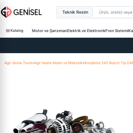
Teknik Resim
Katalog
Motor ve Şanzıman
Elektrik ve Elektronik
Fren Sistemi
Ka
Agir Vasita Truck
»
Agir Vasita Motor ve Mekanik
»
Konjektor 24V Bosch Tip DAF