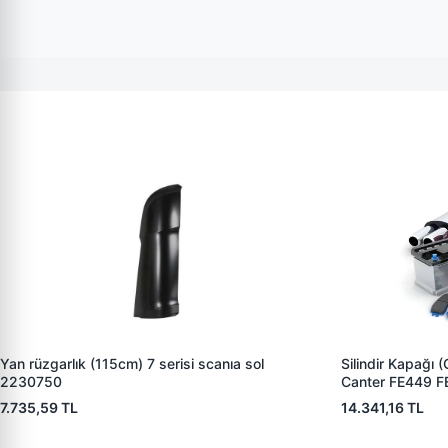
Yan rüzgarlık (115cm) 7 serisi scanıa sol
Silindir Kapağı 
2230750
Canter FE449 F
ZIPTEK ME996
7.735,59 TL
14.341,16 TL