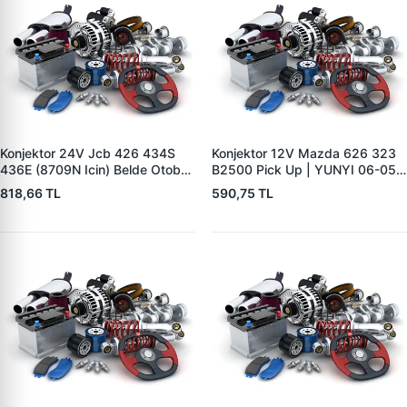
Konjektor 24V Jcb 426 434S
Konjektor 12V Mazda 626 323
436E (8709N Icin) Belde Otobüs
B2500 Pick Up | YUNYI 06-050
Y.M. | YUNYI 01-034 | OEM 714
| OEM 23127VB310
818,66 TL
590,75 TL
40388
231150V010