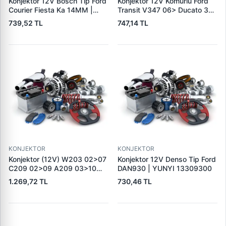
Konjektor 12V Bosch Tip Ford
Konjektor 12V Komurlu Ford
Courier Fiesta Ka 14MM |
Transit V347 06> Ducato 3
TRANSPO IB5217 | OEM
Boxer 3 Jumper 3 | TRANSPO
739,52 TL
747,14 TL
TRANSPO IB235
IB6026 | OEM 77364083
KONJEKTOR
KONJEKTOR
Konjektor (12V) W203 02>07
Konjektor 12V Denso Tip Ford
C209 02>09 A209 03>10
DAN930 | YUNYI 13309300
W211 04>08 R171 04>11 |
1.269,72 TL
730,46 TL
GENON GNR-V224 | OEM
A0031544006