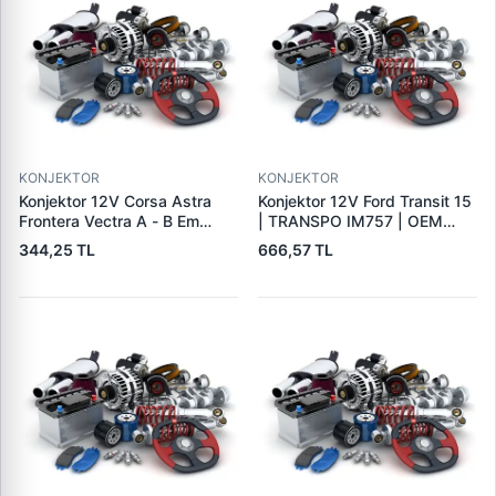
KONJEKTOR
KONJEKTOR
Konjektor 12V Corsa Astra
Konjektor 12V Ford Transit 15
Frontera Vectra A - B Em
| TRANSPO IM757 | OEM
Astra G | PARS PRS-DE701 |
A866X40371
344,25 TL
666,57 TL
OEM 1204270 140475019
19009701