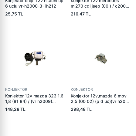
Konjektor chipi 12v hitachi tip
Konjektor 12v mercedes
6 uclu vr-h2000-3- ih212
ml270 cdi jeep (00 ) / c200
c220cdi (su sogutmali alt,)
25,75 TL
216,47 TL
(vr b257) 235528
KONJEKTOR
KONJEKTOR
Konjektor 12v mazda 323 1,6
Konjektor 12v,mazda 6 mpv
1,8 (81 84) / (vr h2009)
2,5 (00 02) (p d uc))vr h2009
a001t33076
100 a866x46572
148,28 TL
298,48 TL
gy0118w70