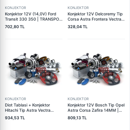
KONJEKTOR
KONJEKTOR
Konjektor 12V (14,0V) Ford
Konjektor 12V Delcoremy Tip
Transit 330 350 | TRANSPO
Corsa Astra Frontera Vectra
F610
A - B Em Astra G | YUNYI 01-
702,80 TL
328,04 TL
004 | OEM 1204270
140475019 19009701
KONJEKTOR
KONJEKTOR
Diot Tablasi + Konjektor
Konjektor 12V Bosch Tip Opel
Hitachi Tip Astra Vectra
Astra Corsa Zafira 14MM |
Combo 1.7 Dti | PARS PRS-
YUNYI 04-024 | OEM
934,53 TL
809,13 TL
IHR769-IH769 | OEM
0031541506 1204289
93175799 LR1100502E
9117942