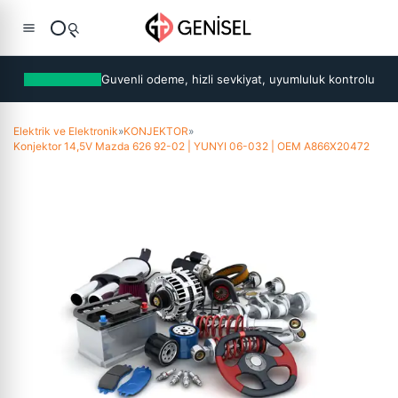
Guvenli odeme, hizli sevkiyat, uyumluluk kontrolu
Elektrik ve Elektronik
»
KONJEKTOR
»
Konjektor 14,5V Mazda 626 92-02 | YUNYI 06-032 | OEM A866X20472