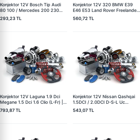
Konjektor 12V Bosch Tip Audi
Konjektor 12V 320 BMW E39
80 100 / Mercedes 200 230
E46 E53 Land Rover Freelander
250 / BMW | YUNYI 04-080 |
2.0 TD4 | YUNYI 08-033 | OEM
293,23 TL
560,72 TL
OEM A0021545806
12317501749 12317792094
12311268073
YLE500180
Konjektor 12V Laguna 1.9 Dci
Konjektor 12V Nissan Qashqai
Megane 1.5 Dci 1.6 Clio (L-Fr) |
1.5DCI / 2.0DCI D-S-L Uc
YUNYI 04-126 | OEM
Nissan 10-Trail 2.0DCI/Renault
793,87 TL
543,07 TL
8200327183 8200660029
Koleos Jeep 2.0DCI | YUNYI 06-
125 | OEM 23215BC40A
23215JG71A