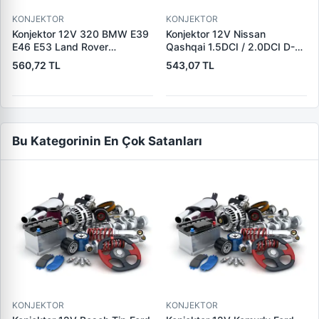
KONJEKTOR
KONJEKTOR
Konjektor 12V 320 BMW E39
Konjektor 12V Nissan
E46 E53 Land Rover
Qashqai 1.5DCI / 2.0DCI D-S-
Freelander 2.0 TD4 | YUNYI
L Uc Nissan 10-Trail
560,72 TL
543,07 TL
08-033 | OEM 12317501749
2.0DCI/Renault Koleos Jeep
12317792094 YLE500180
2.0DCI | YUNYI 06-125 |
OEM 23215BC40A
23215JG71A
Bu Kategorinin En Çok Satanları
KONJEKTOR
KONJEKTOR