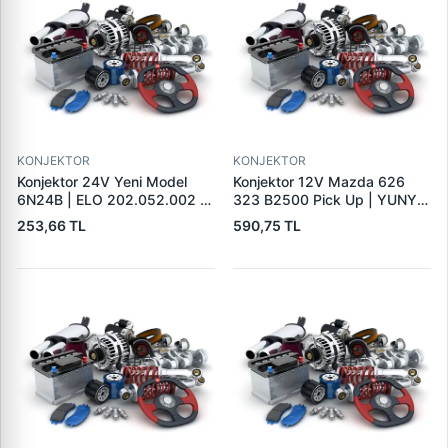
KONJEKTOR
KONJEKTOR
Konjektor 24V Yeni Model
Konjektor 12V Mazda 626
6N24B | ELO 202.052.002 |
323 B2500 Pick Up | YUNYI
OEM 9190110032
06-050 | OEM 23127VB310
253,66 TL
590,75 TL
9190331303 CRE30104AS
231150V010
215785 130613 35631016
CQ1010539 VRF110A
1112333 IX4004 9126039
426