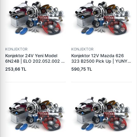
KONJEKTOR
KONJEKTOR
Konjektor 24V Yeni Model
Konjektor 12V Mazda 626
6N24B | ELO 202.052.002 |
323 B2500 Pick Up | YUNYI
OEM 9190110032
06-050 | OEM 23127VB310
253,66 TL
590,75 TL
9190331303 CRE30104AS
231150V010
215785 130613 35631016
CQ1010539 VRF110A
1112333 IX4004 9126039
426