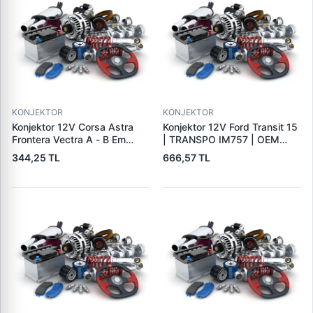
KONJEKTOR
KONJEKTOR
Konjektor 12V Corsa Astra
Konjektor 12V Ford Transit 15
Frontera Vectra A - B Em
| TRANSPO IM757 | OEM
Astra G | PARS PRS-DE701 |
A866X40371
344,25 TL
666,57 TL
OEM 1204270 140475019
19009701