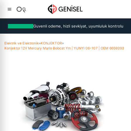
Guvenli odeme, hizli sevkiyat, uyumluluk kontrolu
Elektrik ve Elektronik
»
KONJEKTOR
»
Konjektor 12V Mercury Marin Bobcat Ym | YUNYI 06-107 | OEM 6659393