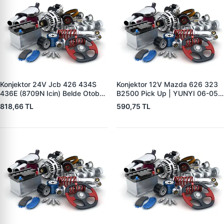
Konjektor 24V Jcb 426 434S
Konjektor 12V Mazda 626 323
436E (8709N Icin) Belde Otobüs
B2500 Pick Up | YUNYI 06-050
Y.M. | YUNYI 01-034 | OEM 714
| OEM 23127VB310
818,66 TL
590,75 TL
40388
231150V010