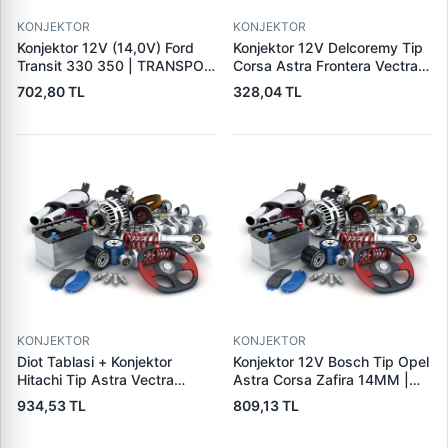
KONJEKTOR
KONJEKTOR
Konjektor 12V (14,0V) Ford
Konjektor 12V Delcoremy Tip
Transit 330 350 | TRANSPO
Corsa Astra Frontera Vectra
F610
A - B Em Astra G | YUNYI 01-
702,80 TL
328,04 TL
004 | OEM 1204270
140475019 19009701
KONJEKTOR
KONJEKTOR
Diot Tablasi + Konjektor
Konjektor 12V Bosch Tip Opel
Hitachi Tip Astra Vectra
Astra Corsa Zafira 14MM |
Combo 1.7 Dti | PARS PRS-
YUNYI 04-024 | OEM
934,53 TL
809,13 TL
IHR769-IH769 | OEM
0031541506 1204289
93175799 LR1100502E
9117942