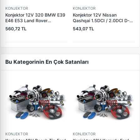
KONJEKTOR
KONJEKTOR
Konjektor 12V 320 BMW E39
Konjektor 12V Nissan
E46 E53 Land Rover
Qashqai 1.5DCI / 2.0DCI D-S-
Freelander 2.0 TD4 | YUNYI
L Uc Nissan 10-Trail
560,72 TL
543,07 TL
08-033 | OEM 12317501749
2.0DCI/Renault Koleos Jeep
12317792094 YLE500180
2.0DCI | YUNYI 06-125 |
OEM 23215BC40A
23215JG71A
Bu Kategorinin En Çok Satanları
KONJEKTOR
KONJEKTOR