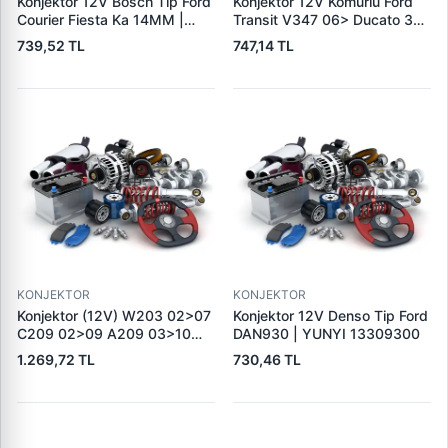
Konjektor 12V Bosch Tip Ford
Konjektor 12V Komurlu Ford
Courier Fiesta Ka 14MM |
Transit V347 06> Ducato 3
TRANSPO IB5217 | OEM
Boxer 3 Jumper 3 | TRANSPO
739,52 TL
747,14 TL
TRANSPO IB235
IB6026 | OEM 77364083
KONJEKTOR
KONJEKTOR
Konjektor (12V) W203 02>07
Konjektor 12V Denso Tip Ford
C209 02>09 A209 03>10
DAN930 | YUNYI 13309300
W211 04>08 R171 04>11 |
1.269,72 TL
730,46 TL
GENON GNR-V224 | OEM
A0031544006