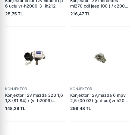
Konjektor chipi 12v hitachi tip
Konjektor 12v mercedes
6 uclu vr-h2000-3- ih212
ml270 cdi jeep (00 ) / c200
c220cdi (su sogutmali alt,)
25,75 TL
216,47 TL
(vr b257) 235528
KONJEKTOR
KONJEKTOR
Konjektor 12v mazda 323 1,6
Konjektor 12v,mazda 6 mpv
1,8 (81 84) / (vr h2009)
2,5 (00 02) (p d uc))vr h2009
a001t33076
100 a866x46572
148,28 TL
298,48 TL
gy0118w70