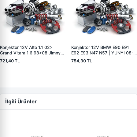
Konjektor 12V Alto 1.1 02>
Konjektor 12V BMW E90 E91
Grand Vitara 1.6 98>08 Jimny
E92 E93 N47 N57 | YUNYI 08-
1.3 4WD 01> | YUNYI 06-116 |
058 | OEM 12317603776
721,40 TL
754,30 TL
OEM 3250066D00
12318510088
3250066D12
İlgili Ürünler