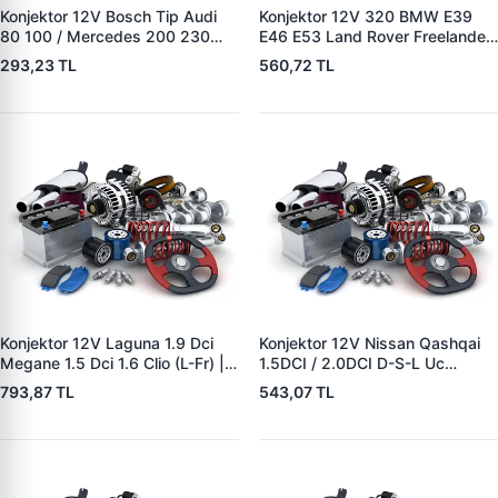
Konjektor 12V Bosch Tip Audi
Konjektor 12V 320 BMW E39
80 100 / Mercedes 200 230
E46 E53 Land Rover Freelander
250 / BMW | YUNYI 04-080 |
2.0 TD4 | YUNYI 08-033 | OEM
293,23 TL
560,72 TL
OEM A0021545806
12317501749 12317792094
12311268073
YLE500180
Konjektor 12V Laguna 1.9 Dci
Konjektor 12V Nissan Qashqai
Megane 1.5 Dci 1.6 Clio (L-Fr) |
1.5DCI / 2.0DCI D-S-L Uc
YUNYI 04-126 | OEM
Nissan 10-Trail 2.0DCI/Renault
793,87 TL
543,07 TL
8200327183 8200660029
Koleos Jeep 2.0DCI | YUNYI 06-
125 | OEM 23215BC40A
23215JG71A