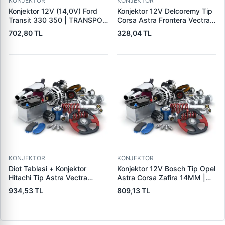
KONJEKTOR
KONJEKTOR
Konjektor 12V (14,0V) Ford
Konjektor 12V Delcoremy Tip
Transit 330 350 | TRANSPO
Corsa Astra Frontera Vectra
F610
A - B Em Astra G | YUNYI 01-
702,80 TL
328,04 TL
004 | OEM 1204270
140475019 19009701
KONJEKTOR
KONJEKTOR
Diot Tablasi + Konjektor
Konjektor 12V Bosch Tip Opel
Hitachi Tip Astra Vectra
Astra Corsa Zafira 14MM |
Combo 1.7 Dti | PARS PRS-
YUNYI 04-024 | OEM
934,53 TL
809,13 TL
IHR769-IH769 | OEM
0031541506 1204289
93175799 LR1100502E
9117942