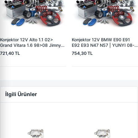
Konjektor 12V Alto 1.1 02>
Konjektor 12V BMW E90 E91
Grand Vitara 1.6 98>08 Jimny
E92 E93 N47 N57 | YUNYI 08-
1.3 4WD 01> | YUNYI 06-116 |
058 | OEM 12317603776
721,40 TL
754,30 TL
OEM 3250066D00
12318510088
3250066D12
İlgili Ürünler