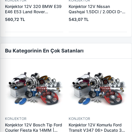
KONJEKTOR
KONJEKTOR
Konjektor 12V 320 BMW E39
Konjektor 12V Nissan
E46 E53 Land Rover
Qashqai 1.5DCI / 2.0DCI D-S-
Freelander 2.0 TD4 | YUNYI
L Uc Nissan 10-Trail
560,72 TL
543,07 TL
08-033 | OEM 12317501749
2.0DCI/Renault Koleos Jeep
12317792094 YLE500180
2.0DCI | YUNYI 06-125 |
OEM 23215BC40A
23215JG71A
Bu Kategorinin En Çok Satanları
KONJEKTOR
KONJEKTOR
Konjektor 12V Bosch Tip Ford
Konjektor 12V Komurlu Ford
Courier Fiesta Ka 14MM |
Transit V347 06> Ducato 3