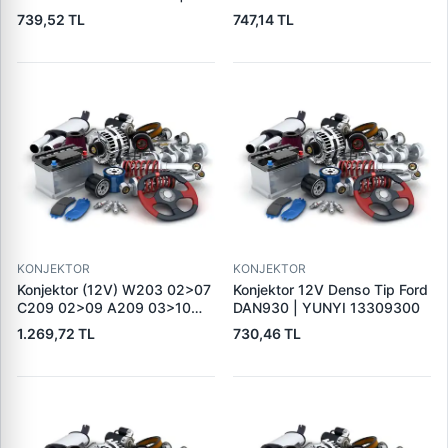
TRANSPO IB5217 | OEM
Boxer 3 Jumper 3 | TRANSPO
739,52 TL
747,14 TL
TRANSPO IB235
IB6026 | OEM 77364083
KONJEKTOR
KONJEKTOR
Konjektor (12V) W203 02>07
Konjektor 12V Denso Tip Ford
C209 02>09 A209 03>10
DAN930 | YUNYI 13309300
W211 04>08 R171 04>11 |
1.269,72 TL
730,46 TL
GENON GNR-V224 | OEM
A0031544006