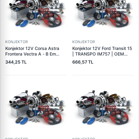
KONJEKTOR
KONJEKTOR
Konjektor 12V Corsa Astra
Konjektor 12V Ford Transit 15
Frontera Vectra A - B Em
| TRANSPO IM757 | OEM
Astra G | PARS PRS-DE701 |
A866X40371
344,25 TL
666,57 TL
OEM 1204270 140475019
19009701