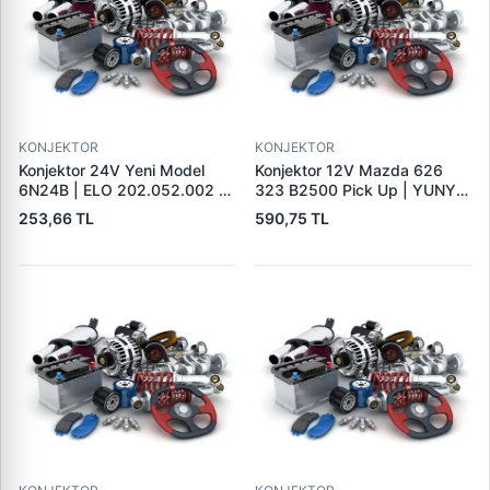
KONJEKTOR
KONJEKTOR
Konjektor 24V Yeni Model
Konjektor 12V Mazda 626
6N24B | ELO 202.052.002 |
323 B2500 Pick Up | YUNYI
OEM 9190110032
06-050 | OEM 23127VB310
253,66 TL
590,75 TL
9190331303 CRE30104AS
231150V010
215785 130613 35631016
CQ1010539 VRF110A
1112333 IX4004 9126039
426