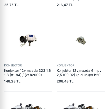
c220cdi (su sogutmali alt,)
25,75 TL
216,47 TL
(vr b257) 235528
KONJEKTOR
KONJEKTOR
Konjektor 12v mazda 323 1,6
Konjektor 12v,mazda 6 mpv
1,8 (81 84) / (vr h2009)
2,5 (00 02) (p d uc))vr h2009
a001t33076
100 a866x46572
148,28 TL
298,48 TL
gy0118w70