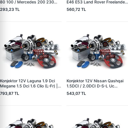
80 100 / Mercedes 200 230
E46 E53 Land Rover Freelander
250 / BMW | YUNYI 04-080 |
2.0 TD4 | YUNYI 08-033 | OEM
293,23 TL
560,72 TL
OEM A0021545806
12317501749 12317792094
12311268073
YLE500180
Konjektor 12V Laguna 1.9 Dci
Konjektor 12V Nissan Qashqai
Megane 1.5 Dci 1.6 Clio (L-Fr) |
1.5DCI / 2.0DCI D-S-L Uc
YUNYI 04-126 | OEM
Nissan 10-Trail 2.0DCI/Renault
793,87 TL
543,07 TL
8200327183 8200660029
Koleos Jeep 2.0DCI | YUNYI 06-
125 | OEM 23215BC40A
23215JG71A