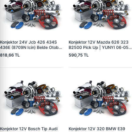
Konjektor 24V Jcb 426 434S
Konjektor 12V Mazda 626 323
436E (8709N Icin) Belde Otobüs
B2500 Pick Up | YUNYI 06-050
Y.M. | YUNYI 01-034 | OEM 714
| OEM 23127VB310
818,66 TL
590,75 TL
40388
231150V010
Konjektor 12V Bosch Tip Audi
Konjektor 12V 320 BMW E39