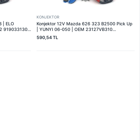
KONJEKTOR
B | ELO
Konjektor 12V Mazda 626 323 B2500 Pick Up
32 9190331303
| YUNYI 06-050 | OEM 23127VB310
5631016
231150V010
590,54 TL
IX4004