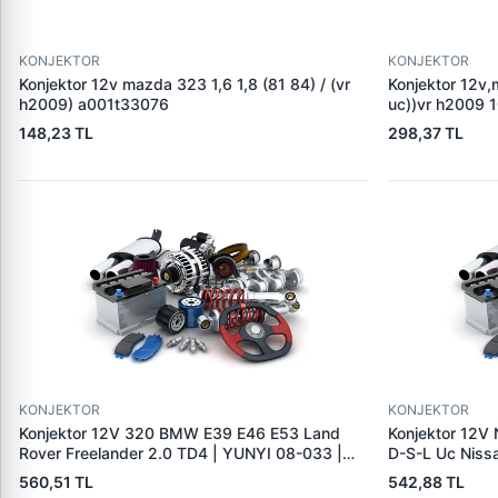
KONJEKTOR
KONJEKTOR
Konjektor 12v mazda 323 1,6 1,8 (81 84) / (vr
Konjektor 12v,
h2009) a001t33076
uc))vr h2009
148,23 TL
298,37 TL
KONJEKTOR
KONJEKTOR
Konjektor 12V 320 BMW E39 E46 E53 Land
Konjektor 12V 
Rover Freelander 2.0 TD4 | YUNYI 08-033 |
D-S-L Uc Nissa
OEM 12317501749 12317792094 YLE500180
Jeep 2.0DCI |
560,51 TL
542,88 TL
23215BC40A 