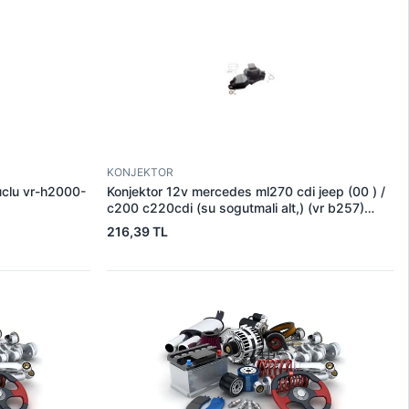
KONJEKTOR
 uclu vr-h2000-
Konjektor 12v mercedes ml270 cdi jeep (00 ) /
c200 c220cdi (su sogutmali alt,) (vr b257)
235528
216,39 TL