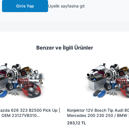
Giris Yap
Uyelik sayfasina git
Benzer ve İlgili Ürünler
Mazda 626 323 B2500 Pick Up |
Konjektor 12V Bosch Tip Audi 80
| OEM 23127VB310
Mercedes 200 230 250 / BMW 
| OEM A0021545806 12311268
293,12 TL