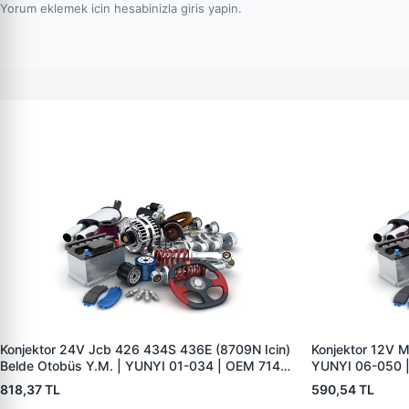
Yorum eklemek icin hesabinizla giris yapin.
Konjektor 24V Jcb 426 434S 436E (8709N Icin)
Konjektor 12V 
Belde Otobüs Y.M. | YUNYI 01-034 | OEM 714
YUNYI 06-050 
40388
231150V010
818,37 TL
590,54 TL