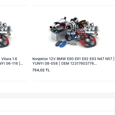
 Vitara 1.6
Konjektor 12V BMW E90 E91 E92 E93 N47 N57 |
YI 06-116 |
YUNYI 08-058 | OEM 12317603776
2
12318510088
754,02 TL