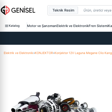
Teknik Resim
Katalog
Motor ve Şanzıman
Elektrik ve Elektronik
Fren Sistemi
Ka
Elektrik ve Elektronik
»
KONJEKTOR
»
Konjektor 12V Laguna Megane Clio Kan