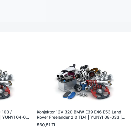
 100 /
Konjektor 12V 320 BMW E39 E46 E53 Land
| YUNYI 04-080
Rover Freelander 2.0 TD4 | YUNYI 08-033 |
073
OEM 12317501749 12317792094 YLE500180
560,51 TL