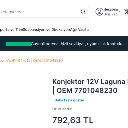
Hesabım
Giriş Yap
porta ve Trim
Süspansiyon ve Direksiyon
Ağır Vasıta
Guvenli odeme, hizli sevkiyat, uyumluluk kontrolu
goo | YUNYI 04-015 | OEM 7701048230
Konjektor 12V Laguna
| OEM 7701048230
Daha fazla goster
Ürün Kodu:
792,63
TL