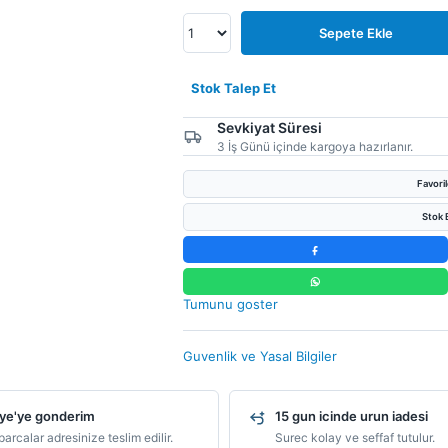
Sepete Ekle
Stok Talep Et
Sevkiyat Süresi
3 İş Günü içinde kargoya hazırlanır.
Favori
Stok B
Tumunu goster
Guvenlik ve Yasal Bilgiler
ye'ye gonderim
15 gun icinde urun iadesi
arcalar adresinize teslim edilir.
Surec kolay ve seffaf tutulur.