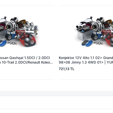
issan Qashqai 1.5DCI / 2.0DCI
Konjektor 12V Alto 1.1 02> Grand
 10-Trail 2.0DCI/Renault Koleos
98>08 Jimny 1.3 4WD 01> | YUN
YUNYI 06-125 | OEM
OEM 3250066D00 3250066D1
721,13 TL
3215JG71A