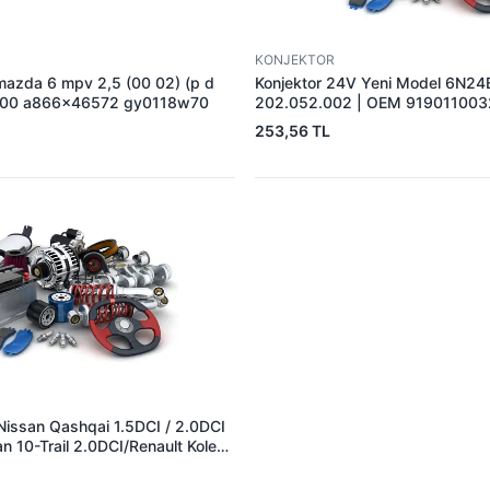
KONJEKTOR
mazda 6 mpv 2,5 (00 02) (p d
Konjektor 24V Yeni Model 6N24
 100 a866x46572 gy0118w70
202.052.002 | OEM 91901100
CRE30104AS 215785 130613 3
253,56 TL
CQ1010539 VRF110A 1112333 
9126039 426
Nissan Qashqai 1.5DCI / 2.0DCI
n 10-Trail 2.0DCI/Renault Koleos
 YUNYI 06-125 | OEM
23215JG71A