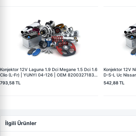
Konjektor 12V Laguna 1.9 Dci Megane 1.5 Dci 1.6
Konjektor 12V N
Clio (L-Fr) | YUNYI 04-126 | OEM 8200327183
D-S-L Uc Nissan
8200660029
Jeep 2.0DCI | 
793,58 TL
542,88 TL
23215BC40A 2
İlgili Ürünler