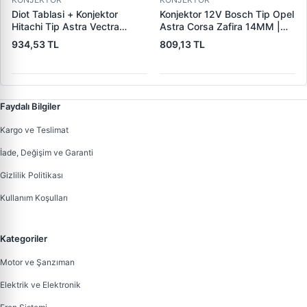
Diot Tablasi + Konjektor
Konjektor 12V Bosch Tip Opel
Hitachi Tip Astra Vectra
Astra Corsa Zafira 14MM |
Combo 1.7 Dti | PARS PRS-
YUNYI 04-024 | OEM
934,53 TL
809,13 TL
IHR769-IH769 | OEM
0031541506 1204289
93175799 LR1100502E
9117942
Faydalı Bilgiler
Kargo ve Teslimat
İade, Değişim ve Garanti
Gizlilik Politikası
Kullanım Koşulları
Kategoriler
Motor ve Şanzıman
Elektrik ve Elektronik