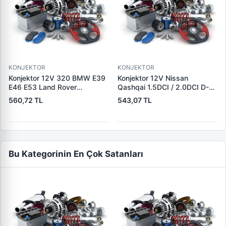
KONJEKTOR
KONJEKTOR
Konjektor 12V 320 BMW E39
Konjektor 12V Nissan
E46 E53 Land Rover
Qashqai 1.5DCI / 2.0DCI D-S-
Freelander 2.0 TD4 | YUNYI
L Uc Nissan 10-Trail
560,72 TL
543,07 TL
08-033 | OEM 12317501749
2.0DCI/Renault Koleos Jeep
12317792094 YLE500180
2.0DCI | YUNYI 06-125 |
OEM 23215BC40A
23215JG71A
Bu Kategorinin En Çok Satanları