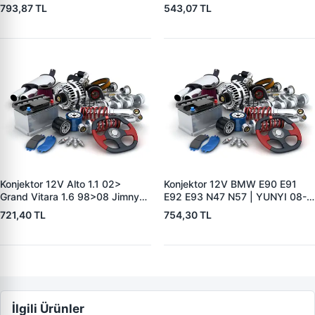
YUNYI 04-126 | OEM
Nissan 10-Trail 2.0DCI/Renault
793,87 TL
543,07 TL
8200327183 8200660029
Koleos Jeep 2.0DCI | YUNYI 06-
125 | OEM 23215BC40A
23215JG71A
Konjektor 12V Alto 1.1 02>
Konjektor 12V BMW E90 E91
Grand Vitara 1.6 98>08 Jimny
E92 E93 N47 N57 | YUNYI 08-
1.3 4WD 01> | YUNYI 06-116 |
058 | OEM 12317603776
721,40 TL
754,30 TL
OEM 3250066D00
12318510088
3250066D12
İlgili Ürünler