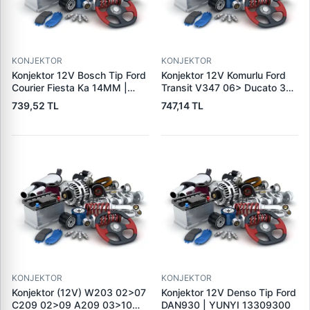
KONJEKTOR
KONJEKTOR
Konjektor 12V Bosch Tip Ford
Konjektor 12V Komurlu Ford
Courier Fiesta Ka 14MM |
Transit V347 06> Ducato 3
TRANSPO IB5217 | OEM
Boxer 3 Jumper 3 | TRANSPO
739,52 TL
747,14 TL
TRANSPO IB235
IB6026 | OEM 77364083
KONJEKTOR
KONJEKTOR
Konjektor (12V) W203 02>07
Konjektor 12V Denso Tip Ford
C209 02>09 A209 03>10
DAN930 | YUNYI 13309300