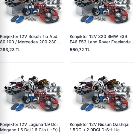
Konjektor 12V Bosch Tip Audi
Konjektor 12V 320 BMW E39
80 100 / Mercedes 200 230
E46 E53 Land Rover Freelander
250 / BMW | YUNYI 04-080 |
2.0 TD4 | YUNYI 08-033 | OEM
293,23 TL
560,72 TL
OEM A0021545806
12317501749 12317792094
12311268073
YLE500180
Konjektor 12V Laguna 1.9 Dci
Konjektor 12V Nissan Qashqai
Megane 1.5 Dci 1.6 Clio (L-Fr) |
1.5DCI / 2.0DCI D-S-L Uc