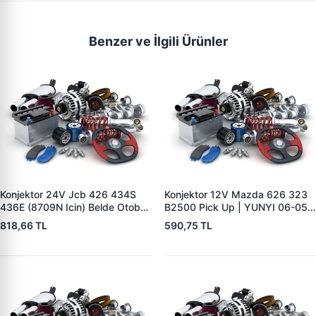
Benzer ve İlgili Ürünler
Konjektor 24V Jcb 426 434S
Konjektor 12V Mazda 626 323
436E (8709N Icin) Belde Otobüs
B2500 Pick Up | YUNYI 06-050
Y.M. | YUNYI 01-034 | OEM 714
| OEM 23127VB310
818,66 TL
590,75 TL
40388
231150V010