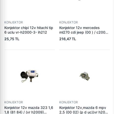
KONJEKTOR
KONJEKTOR
Konjektor chipi 12v hitachi tip
Konjektor 12v mercedes
6 uclu vr-h2000-3- ih212
ml270 cdi jeep (00 ) / c200
c220cdi (su sogutmali alt,)
25,75 TL
216,47 TL
(vr b257) 235528
KONJEKTOR
KONJEKTOR
Konjektor 12v mazda 323 1,6
Konjektor 12v,mazda 6 mpv
1,8 (81 84) / (vr h2009)
2,5 (00 02) (p d uc))vr h2009