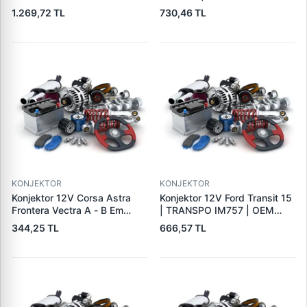
W211 04>08 R171 04>11 |
1.269,72 TL
730,46 TL
GENON GNR-V224 | OEM
A0031544006
KONJEKTOR
KONJEKTOR
Konjektor 12V Corsa Astra
Konjektor 12V Ford Transit 15
Frontera Vectra A - B Em
| TRANSPO IM757 | OEM
Astra G | PARS PRS-DE701 |
A866X40371
344,25 TL
666,57 TL
OEM 1204270 140475019
19009701