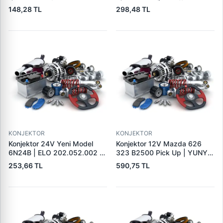
a001t33076
100 a866x46572
148,28 TL
298,48 TL
gy0118w70
KONJEKTOR
KONJEKTOR
Konjektor 24V Yeni Model
Konjektor 12V Mazda 626
6N24B | ELO 202.052.002 |
323 B2500 Pick Up | YUNYI
OEM 9190110032
06-050 | OEM 23127VB310
253,66 TL
590,75 TL
9190331303 CRE30104AS
231150V010
215785 130613 35631016
CQ1010539 VRF110A
1112333 IX4004 9126039
426