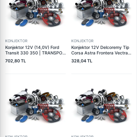
KONJEKTOR
KONJEKTOR
Konjektor 12V (14,0V) Ford
Konjektor 12V Delcoremy Tip
Transit 330 350 | TRANSPO
Corsa Astra Frontera Vectra
F610
A - B Em Astra G | YUNYI 01-
702,80 TL
328,04 TL
004 | OEM 1204270
140475019 19009701
KONJEKTOR
KONJEKTOR