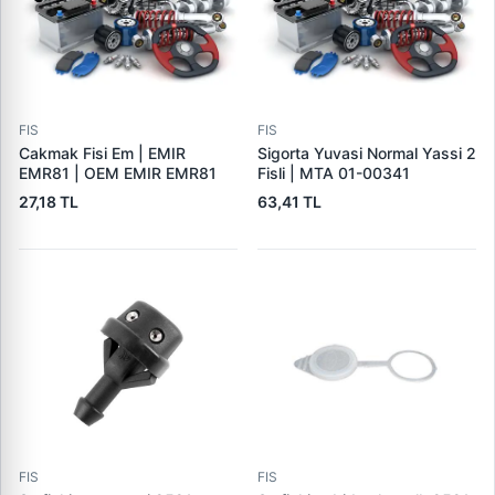
FIS
FIS
Cakmak Fisi Em | EMIR
Sigorta Yuvasi Normal Yassi 2
EMR81 | OEM EMIR EMR81
Fisli | MTA 01-00341
27,18 TL
63,41 TL
FIS
FIS