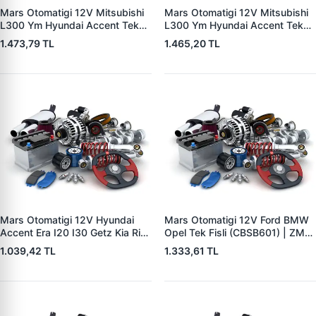
Mars Otomatigi 12V Mitsubishi
Mars Otomatigi 12V Mitsubishi
L300 Ym Hyundai Accent Tek
L300 Ym Hyundai Accent Tek
Fisli Yan | ZM 4698 | OEM
Fisli Dik Dodge Nissan Forklift
1.473,79 TL
1.465,20 TL
23343M8210 23343T5001
Mazda | ZM 5698 | OEM
3612035000
3612035000 3612035010
3612035510
Mars Otomatigi 12V Hyundai
Mars Otomatigi 12V Ford BMW
Accent Era I20 I30 Getz Kia Rio
Opel Tek Fisli (CBSB601) | ZM
Fisli Soketli | ZM 0391 | OEM
0578 | OEM 73AB11390AA
1.039,42 TL
1.333,61 TL
36120-2B100
6000901