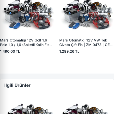
Mars Otomatigi 12V Golf 1,6
Mars Otomatigi 12V VW Tek
Polo 1,0 / 1,6 (Soketli Kalin Fis
Civata Çift Fis | ZM 0473 | OEM
D7E Seri) | ZM 4492 | OEM
049911287D 7161095450
1.490,00 TL
1.289,26 TL
02TA11023Q 494809
0001529500
İlgili Ürünler