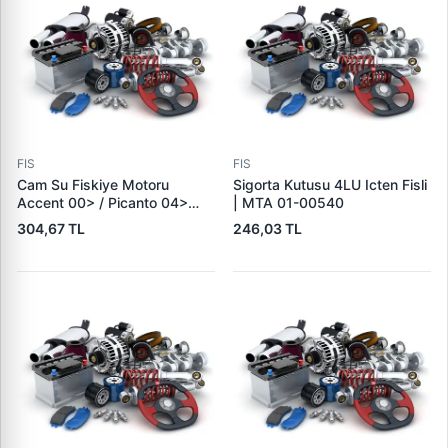
FIS
FIS
Cam Su Fiskiye Motoru
Sigorta Kutusu 4LU Icten Fisli
Accent 00> / Picanto 04>
| MTA 01-00540
Tek Cikis IX35 Tucson (Jm) |
304,67 TL
246,03 TL
MEAT&DORIA 20137 | OEM
98510-3L000 985102S000