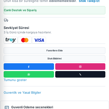
Ürün kısa bir süreliğine temin
edilememektedir
.
Stok Talep Et
Canlı Destek ve Sipariş
Sevkiyat Süresi
3 İş Günü içinde kargoya hazırlanır.
Favorilere Ekle
Stok Bildirimi
Tumunu goster
Guvenlik ve Yasal Bilgiler
Guvenli Odeme secenekleri