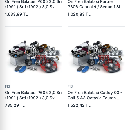
On Fren Balatasi P605 2,0 Sri
On Fren Balatasi Partner
(1991 ) Srti (1992 ) 3,0 Svi
P306 Cabriolet / Sedan 1.8I
123 Kw (1991 97) / (Fisli) |
16V 2.0I Berlingo Xsara
1.633,99 TL
1.020,83 TL
FTE 9001374 | OEM 425089
1.8I.1.9D (< 03) Fisl | BRAXIS
AB0020 | OEM 4254.85
FIS
FIS
On Fren Balatasi P605 2,0 Sri
On Fren Balatasi Caddy 03>
(1991 ) Srti (1992 ) 3,0 Svi
Golf 5 A3 Octavia Touran
123 Kw (1991 97) / (Fisli) |
Toledo 04> Passat Jetta 05>
785,29 TL
1.522,42 TL
TRW GDB796 | OEM 425089
Fisli | KALE B 23587 203 05
ANS | OEM 1K0698151E
5K0698151 8J0698151C
3C0698151D