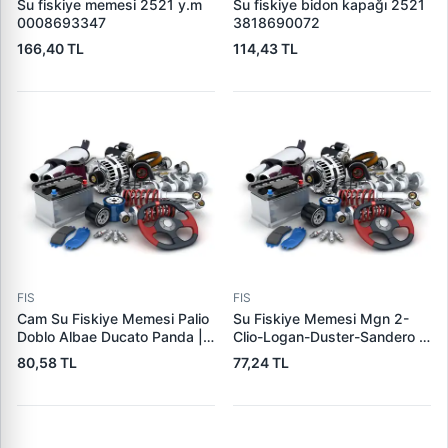
Su fiskiye memesi 2521 y.m
Su fiskiye bidon kapağı 2521
0008693347
3818690072
166,40 TL
114,43 TL
FIS
FIS
Cam Su Fiskiye Memesi Palio
Su Fiskiye Memesi Mgn 2-
Doblo Albae Ducato Panda |
Clio-Logan-Duster-Sandero |
DEKAR DK5028 | OEM
DEKAR DK3017 | OEM
80,58 TL
77,24 TL
735277664 46454320
7700846456