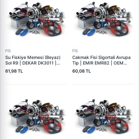
FIS
FIS
Su Fiskiye Memesi (Beyaz)
Cakmak Fisi Sigortali Avrupa
Sol R9 | DEKAR DK3011 |
Tip | EMIR EMR82 | OEM
OEM 7700728063
EMIR EMR82
61,98 TL
60,08 TL