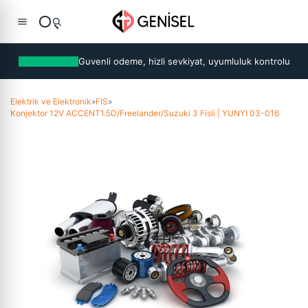
Guvenli odeme, hizli sevkiyat, uyumluluk kontrolu
Elektrik ve Elektronik
»
FIS
»
Konjektor 12V ACCENT1.5D/Freelander/Suzuki 3 Fisli | YUNYI 03-016