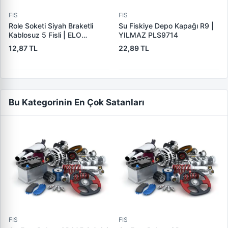
FIS
FIS
Role Soketi Siyah Braketli
Su Fiskiye Depo Kapağı R9 |
Kablosuz 5 Fisli | ELO
YILMAZ PLS9714
207.100.001 | OEM
12,87 TL
22,89 TL
207100001
Bu Kategorinin En Çok Satanları
FIS
FIS