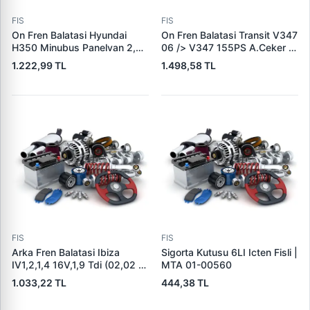
FIS
FIS
On Fren Balatasi Hyundai
On Fren Balatasi Transit V347
H350 Minubus Panelvan 2,5
06 /> V347 155PS A.Ceker 11
Crdi (Fisli) | GRAP 94251/1 |
/> VW Amarok 2.0TDI 10>
1.222,99 TL
1.498,58 TL
OEM 5810159A00
(Aksesuarli+Ikaz
Fisi+Civata+Yay) | BOSCH
0986494170 | OEM 6C11
2K021 AB 2H0698151A
FIS
FIS
Arka Fren Balatasi Ibiza
Sigorta Kutusu 6LI Icten Fisli |
IV1,2,1,4 16V,1,9 Tdi (02,02 )
MTA 01-00560
POLO10 / 01> (Fisli) | LPR
1.033,22 TL
444,38 TL
05P853 | OEM 6Q0698451