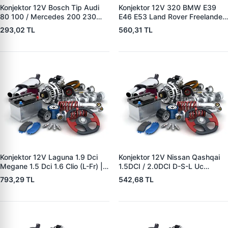
Konjektor 12V Bosch Tip Audi
Konjektor 12V 320 BMW E39
80 100 / Mercedes 200 230
E46 E53 Land Rover Freelander
250 / BMW | YUNYI 04-080 |
2.0 TD4 | YUNYI 08-033 | OEM
293,02 TL
560,31 TL
OEM A0021545806
12317501749 12317792094
12311268073
YLE500180
Konjektor 12V Laguna 1.9 Dci
Konjektor 12V Nissan Qashqai
Megane 1.5 Dci 1.6 Clio (L-Fr) |
1.5DCI / 2.0DCI D-S-L Uc
YUNYI 04-126 | OEM
Nissan 10-Trail 2.0DCI/Renault
793,29 TL
542,68 TL
8200327183 8200660029
Koleos Jeep 2.0DCI | YUNYI 06-
125 | OEM 23215BC40A
23215JG71A