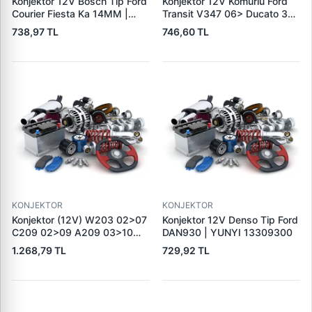
Konjektor 12V Bosch Tip Ford
Konjektor 12V Komurlu Ford
Courier Fiesta Ka 14MM |
Transit V347 06> Ducato 3
TRANSPO IB5217 | OEM
Boxer 3 Jumper 3 | TRANSPO
738,97 TL
746,60 TL
TRANSPO IB235
IB6026 | OEM 77364083
KONJEKTOR
KONJEKTOR
Konjektor (12V) W203 02>07
Konjektor 12V Denso Tip Ford
C209 02>09 A209 03>10
DAN930 | YUNYI 13309300
W211 04>08 R171 04>11 |
1.268,79 TL
729,92 TL
GENON GNR-V224 | OEM
A0031544006