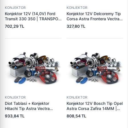
KONJEKTOR
KONJEKTOR
Konjektor 12V (14,0V) Ford
Konjektor 12V Delcoremy Tip
Transit 330 350 | TRANSPO
Corsa Astra Frontera Vectra
F610
A - B Em Astra G | YUNYI 01-
702,29 TL
327,80 TL
004 | OEM 1204270
140475019 19009701
KONJEKTOR
KONJEKTOR
Diot Tablasi + Konjektor
Konjektor 12V Bosch Tip Opel
Hitachi Tip Astra Vectra
Astra Corsa Zafira 14MM |
Combo 1.7 Dti | PARS PRS-
YUNYI 04-024 | OEM
933,84 TL
808,54 TL
IHR769-IH769 | OEM
0031541506 1204289
93175799 LR1100502E
9117942