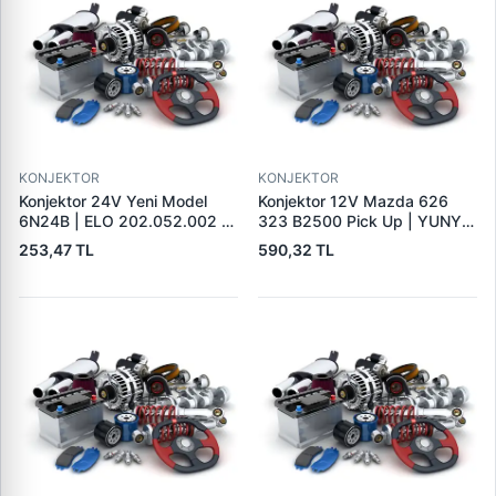
KONJEKTOR
KONJEKTOR
Konjektor 24V Yeni Model
Konjektor 12V Mazda 626
6N24B | ELO 202.052.002 |
323 B2500 Pick Up | YUNYI
OEM 9190110032
06-050 | OEM 23127VB310
253,47 TL
590,32 TL
9190331303 CRE30104AS
231150V010
215785 130613 35631016
CQ1010539 VRF110A
1112333 IX4004 9126039
426