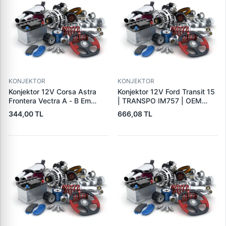
KONJEKTOR
KONJEKTOR
Konjektor 12V Corsa Astra
Konjektor 12V Ford Transit 15
Frontera Vectra A - B Em
| TRANSPO IM757 | OEM
Astra G | PARS PRS-DE701 |
A866X40371
344,00 TL
666,08 TL
OEM 1204270 140475019
19009701