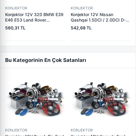
KONJEKTOR
KONJEKTOR
Konjektor 12V 320 BMW E39
Konjektor 12V Nissan
E46 E53 Land Rover
Qashqai 1.5DCI / 2.0DCI D-S-
Freelander 2.0 TD4 | YUNYI
L Uc Nissan 10-Trail
560,31 TL
542,68 TL
08-033 | OEM 12317501749
2.0DCI/Renault Koleos Jeep
12317792094 YLE500180
2.0DCI | YUNYI 06-125 |
OEM 23215BC40A
23215JG71A
Bu Kategorinin En Çok Satanları
KONJEKTOR
KONJEKTOR