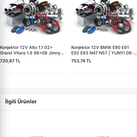
Konjektor 12V Alto 1.1 02>
Konjektor 12V BMW E90 E91
Grand Vitara 1.6 98>08 Jimny
E92 E93 N47 N57 | YUNYI 08-
1.3 4WD 01> | YUNYI 06-116 |
058 | OEM 12317603776
720,87 TL
753,74 TL
OEM 3250066D00
12318510088
3250066D12
İlgili Ürünler