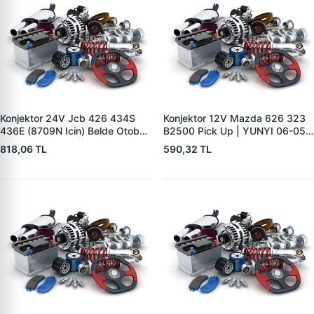
Konjektor 24V Jcb 426 434S
Konjektor 12V Mazda 626 323
436E (8709N Icin) Belde Otobüs
B2500 Pick Up | YUNYI 06-050
Y.M. | YUNYI 01-034 | OEM 714
| OEM 23127VB310
818,06 TL
590,32 TL
40388
231150V010