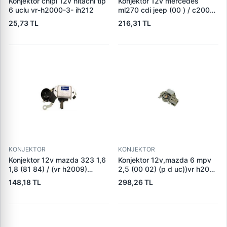
Konjektor chipi 12v hitachi tip
Konjektor 12v mercedes
6 uclu vr-h2000-3- ih212
ml270 cdi jeep (00 ) / c200
c220cdi (su sogutmali alt,)
25,73 TL
216,31 TL
(vr b257) 235528
KONJEKTOR
KONJEKTOR
Konjektor 12v mazda 323 1,6
Konjektor 12v,mazda 6 mpv
1,8 (81 84) / (vr h2009)
2,5 (00 02) (p d uc))vr h2009
a001t33076
100 a866x46572
148,18 TL
298,26 TL
gy0118w70