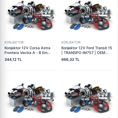
KONJEKTOR
KONJEKTOR
Konjektor 12V Corsa Astra
Konjektor 12V Ford Transit 15
Frontera Vectra A - B Em
| TRANSPO IM757 | OEM
Astra G | PARS PRS-DE701 |
A866X40371
344,12 TL
666,32 TL
OEM 1204270 140475019
19009701