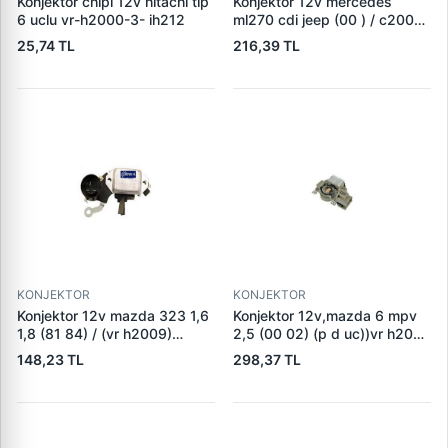
Konjektor chipi 12v hitachi tip
Konjektor 12v mercedes
6 uclu vr-h2000-3- ih212
ml270 cdi jeep (00 ) / c200
c220cdi (su sogutmali alt,)
25,74 TL
216,39 TL
(vr b257) 235528
KONJEKTOR
KONJEKTOR
Konjektor 12v mazda 323 1,6
Konjektor 12v,mazda 6 mpv
1,8 (81 84) / (vr h2009)
2,5 (00 02) (p d uc))vr h2009
a001t33076
100 a866x46572
148,23 TL
298,37 TL
gy0118w70