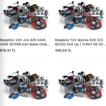
Konjektor 24V Jcb 426 434S
Konjektor 12V Mazda 626 323
436E (8709N Icin) Belde Otobüs
B2500 Pick Up | YUNYI 06-050
Y.M. | YUNYI 01-034 | OEM 714
| OEM 23127VB310
818,37 TL
590,54 TL
40388
231150V010