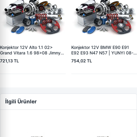
Konjektor 12V Alto 1.1 02>
Konjektor 12V BMW E90 E91
Grand Vitara 1.6 98>08 Jimny
E92 E93 N47 N57 | YUNYI 08-
1.3 4WD 01> | YUNYI 06-116 |
058 | OEM 12317603776
721,13 TL
754,02 TL
OEM 3250066D00
12318510088
3250066D12
İlgili Ürünler