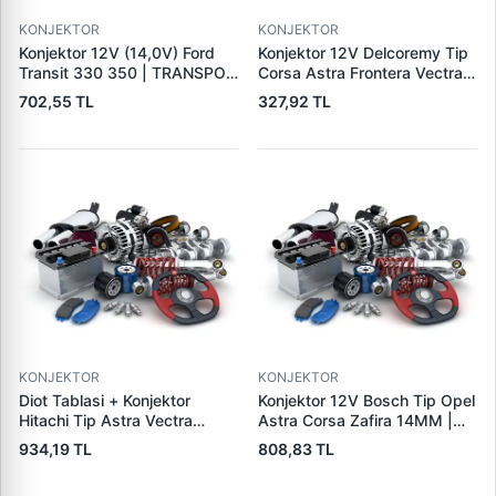
KONJEKTOR
KONJEKTOR
Konjektor 12V (14,0V) Ford
Konjektor 12V Delcoremy Tip
Transit 330 350 | TRANSPO
Corsa Astra Frontera Vectra
F610
A - B Em Astra G | YUNYI 01-
702,55 TL
327,92 TL
004 | OEM 1204270
140475019 19009701
KONJEKTOR
KONJEKTOR
Diot Tablasi + Konjektor
Konjektor 12V Bosch Tip Opel
Hitachi Tip Astra Vectra
Astra Corsa Zafira 14MM |
Combo 1.7 Dti | PARS PRS-
YUNYI 04-024 | OEM
934,19 TL
808,83 TL
IHR769-IH769 | OEM
0031541506 1204289
93175799 LR1100502E
9117942