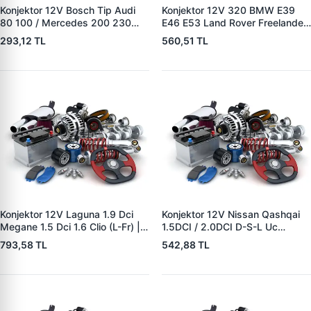
Konjektor 12V Bosch Tip Audi
Konjektor 12V 320 BMW E39
80 100 / Mercedes 200 230
E46 E53 Land Rover Freelander
250 / BMW | YUNYI 04-080 |
2.0 TD4 | YUNYI 08-033 | OEM
293,12 TL
560,51 TL
OEM A0021545806
12317501749 12317792094
12311268073
YLE500180
Konjektor 12V Laguna 1.9 Dci
Konjektor 12V Nissan Qashqai
Megane 1.5 Dci 1.6 Clio (L-Fr) |
1.5DCI / 2.0DCI D-S-L Uc
YUNYI 04-126 | OEM
Nissan 10-Trail 2.0DCI/Renault
793,58 TL
542,88 TL
8200327183 8200660029
Koleos Jeep 2.0DCI | YUNYI 06-
125 | OEM 23215BC40A
23215JG71A