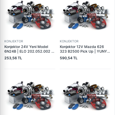
KONJEKTOR
KONJEKTOR
Konjektor 24V Yeni Model
Konjektor 12V Mazda 626
6N24B | ELO 202.052.002 |
323 B2500 Pick Up | YUNYI
OEM 9190110032
06-050 | OEM 23127VB310
253,56 TL
590,54 TL
9190331303 CRE30104AS
231150V010
215785 130613 35631016
CQ1010539 VRF110A
1112333 IX4004 9126039
426