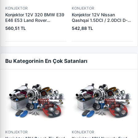
KONJEKTOR
KONJEKTOR
Konjektor 12V 320 BMW E39
Konjektor 12V Nissan
E46 E53 Land Rover
Qashqai 1.5DCI / 2.0DCI D-S-
Freelander 2.0 TD4 | YUNYI
L Uc Nissan 10-Trail
560,51 TL
542,88 TL
08-033 | OEM 12317501749
2.0DCI/Renault Koleos Jeep
12317792094 YLE500180
2.0DCI | YUNYI 06-125 |
OEM 23215BC40A
23215JG71A
Bu Kategorinin En Çok Satanları
KONJEKTOR
KONJEKTOR