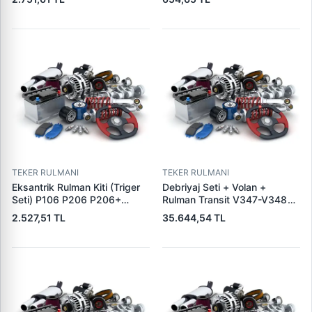
2005-> Hiace 2001-2006
| OEM 43222-4A050 FAG
Landcruiser 2002-2009 |
800738-2RS NR
GMB VT191711 | OEM
135050L010
TEKER RULMANI
TEKER RULMANI
Eksantrik Rulman Kiti (Triger
Debriyaj Seti + Volan +
Seti) P106 P206 P206+
Rulman Transit V347-V348
(T3A) C2 C3 C3 2 TU1JP /
TT9 2.2 155PS 11>14 Transit
2.527,51 TL
35.644,54 TL
TU1A (1,0 8V / 1,1 8V)
V363 Ttg 14> | LUK
P206+Plus C3 3 TU3A5 (1,4
600026200 | OEM BK31
8V E5) | LITENS LT9790010A
7C625 AA 2123160
| OEM 83184