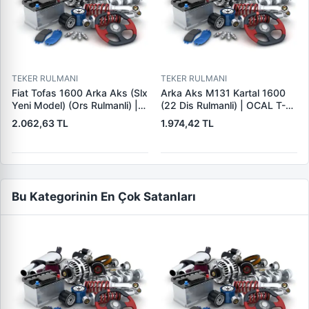
TEKER RULMANI
TEKER RULMANI
Fiat Tofas 1600 Arka Aks (Slx
Arka Aks M131 Kartal 1600
Yeni Model) (Ors Rulmanli) |
(22 Dis Rulmanli) | OCAL T-
OCAL T-127 | OEM 85014774
129 | OEM 4472221
2.062,63 TL
1.974,42 TL
85014899
Bu Kategorinin En Çok Satanları