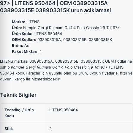
97> | LITENS 950464 | OEM 038903315A
038903315E 038903315K urun aciklamasi
Marka:
LITENS
Ürün:
Komple Gergi Rulmani Golf 4 Polo Classic 1,9 Tdi 97>
Ürün Kodu:
LITENS 950464
OEM Kodları:
038903315A, 038903315E, 038903315K
Birim:
Ad.
Paket Miktarı:
1
LITENS markası 038903315A, 038903315E, 038903315K OEM kodlarına
sahip
Komple Gergi Rulmani Golf 4 Polo Classic 1,9 Tdi 97>
(LITENS
950464 kodlu) araçlar için uyumlu olan bu ürün, uygun fiyatlarla, hızlı ve
güvenli kargo ile hizmetinizdedir.
Teknik Bilgiler
Tedarikçi / Ürün
LITENS 950464
Kodu
Stok
2