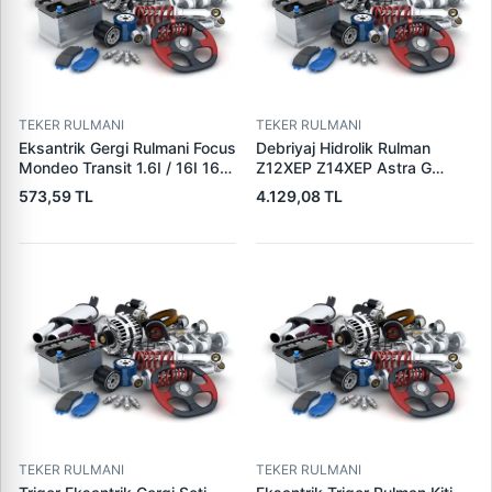
TEKER RULMANI
TEKER RULMANI
Eksantrik Gergi Rulmani Focus
Debriyaj Hidrolik Rulman
Mondeo Transit 1.6I / 16I 16V
Z12XEP Z14XEP Astra G
/ 1.8I / 1.8 1 16V / 2.0I 96> |
Corsa C (Borulu) | AISIN
573,59 TL
4.129,08 TL
ABA 25853879 | OEM XS7G
CSCE-OP03 | OEM 5679331
6M250 BA 1213852
5679335 93172628
TEKER RULMANI
TEKER RULMANI