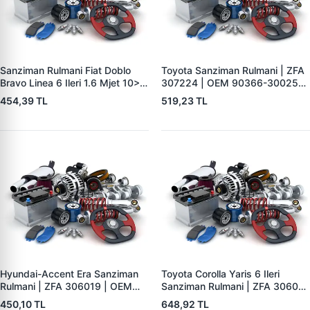
Sanziman Rulmani Fiat Doblo
Toyota Sanziman Rulmani | ZFA
Bravo Linea 6 Ileri 1.6 Mjet 10> |
307224 | OEM 90366-30025
ZFA 326615 | OEM 55223125
90366-30067
454,39 TL
519,23 TL
46340288
Hyundai-Accent Era Sanziman
Toyota Corolla Yaris 6 Ileri
Rulmani | ZFA 306019 | OEM
Sanziman Rulmani | ZFA 306018
43225-32000
| OEM 90366-30096
450,10 TL
648,92 TL