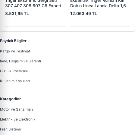
Triger Eksantrik Gergi Seti
Eksantrik Triger Rulman Kiti
307 407 308 807 C8 Expert
Doblo Linea Lancia Delta 1,6
3 Jumpy 3 EW7A EW10A 1.8
Multijet 07> | OPAR
3.531,65 TL
12.063,49 TL
16V 2.0 16 153 Dis(Dayco
71754562 | OEM 71754562
Kayis)(Alt Rulman) | ALLES
KIT 591/1 HT | OEM 0831V6
Faydalı Bilgiler
Kargo ve Teslimat
İade, Değişim ve Garanti
Gizlilik Politikası
Kullanım Koşulları
Kategoriler
Motor ve Şanzıman
Elektrik ve Elektronik
Fren Sistemi