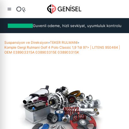
Guvenli odeme, hizli sevkiyat, uyumluluk kontrolu
Suspansiyon ve Direksiyon
»
TEKER RULMANI
»
Komple Gergi Rulmani Golf 4 Polo Classic 1,9 Tdi 97> | LITENS 950464 |
OEM 038903315A 038903315E 038903315K