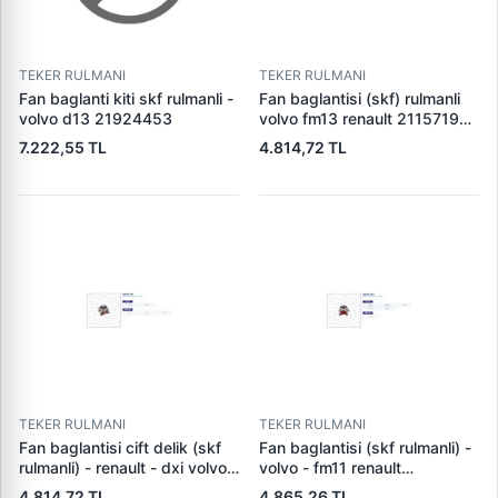
TEKER RULMANI
TEKER RULMANI
Fan baglanti kiti skf rulmanli -
Fan baglantisi (skf) rulmanli
volvo d13 21924453
volvo fm13 renault 21157196
- 20915050-7421986056
7.222,55 TL
4.814,72 TL
TEKER RULMANI
TEKER RULMANI
Fan baglantisi cift delik (skf
Fan baglantisi (skf rulmanli) -
rulmanli) - renault - dxi volvo -
volvo - fm11 renault
fh12 - fh16 - nl12 - fm9
21146755 - 20536568
4.814,72 TL
4.865,26 TL