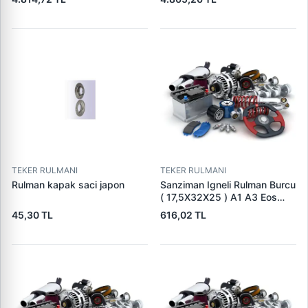
21146743-1675786
TEKER RULMANI
TEKER RULMANI
Rulman kapak saci japon
Sanziman Igneli Rulman Burcu
( 17,5X32X25 ) A1 A3 Eos
Golf 5 6 7 Jetta Passat Polo
45,30 TL
616,02 TL
Touran Altea Leon Toledo
Octavia Rapid Superb Yeti |
SRT 16100230 | OEM
02U311132E