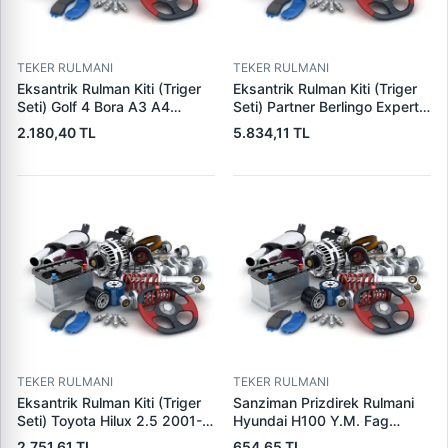
TEKER RULMANI
TEKER RULMANI
Eksantrik Rulman Kiti (Triger
Eksantrik Rulman Kiti (Triger
Seti) Golf 4 Bora A3 A4
Seti) Partner Berlingo Expert
Cordoba Ibiza Toledo Fabia
Jumpy P806 P205 P405
2.180,40 TL
5.834,11 TL
Octavia 1,6 8V / 16V Akl Bse
Boxer Jumper C15 Zx Xantia
Bfq Aeh | SKF VKMA01113 |
Evasion (XUD9 XUD9SD
OEM 06A198119
XUD9TE) (136 Dis Kayis) <
06A198119D
00 | EUROREPAR E118416 |
OEM
TEKER RULMANI
TEKER RULMANI
Eksantrik Rulman Kiti (Triger
Sanziman Prizdirek Rulmani
Seti) Toyota Hilux 2.5 2001-
Hyundai H100 Y.M. Fag
2005 Hilux Vigo 2.5 3.0
8007382RSNR | ZFA 409223
2.751,61 TL
654,65 TL