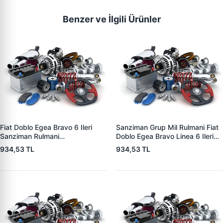
Benzer ve İlgili Ürünler
Fiat Doblo Egea Bravo 6 Ileri
Sanziman Grup Mil Rulmani Fiat
Sanziman Rulmani
Doblo Egea Bravo Linea 6 Ileri
43,18X91X18,30 | ZFA 439119 |
1.6 Mjet 10> | ZFA 438619 |
934,53 TL
934,53 TL
OEM 55246900 STA4391UR2
OEM 46340286 46356839
55246901