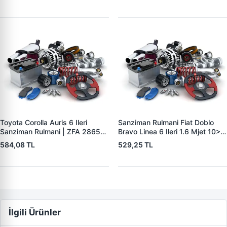
Toyota Corolla Auris 6 Ileri
Sanziman Rulmani Fiat Doblo
Sanziman Rulmani | ZFA 286518
Bravo Linea 6 Ileri 1.6 Mjet 10> |
| OEM 90366-W0022
ZFA 276616 | OEM 55223125
584,08 TL
529,25 TL
46340288
İlgili Ürünler