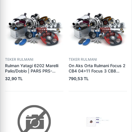
TEKER RULMANI
TEKER RULMANI
Rulman Yatagi 6202 Marelli
On Aks Orta Rulmani Focus 2
Palio/Doblo | PARS PRS-
CB4 04>11 Focus 3 CB8
ARY0060 | OEM 29X5671
11>14 Focus Iiii Cew 14>
32,90 TL
790,53 TL
Mondeo 4 CA2 07>14 Transit
V184 TT8 01>06 2.0 125PS
Tdci̇ Yeni̇ Connect Chc 1.6
/1.5 Tdci̇ 15> Fiesta Ccn
12>17