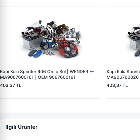
Kapi Kolu Sprinter 906 On Ic Sol | WENDER E-
Kapi Kolu Sprin
MA9067600161 | OEM 9067600161
MA9067600261
403,37 TL
403,37 TL
İlgili Ürünler