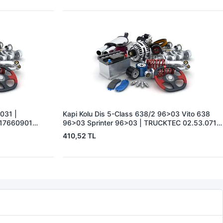
3031 |
Kapi Kolu Dis 5-Class 638/2 96>03 Vito 638
817660901
96>03 Sprinter 96>03 | TRUCKTEC 02.53.071 |
OEM 0007601359 9907600059
410,52 TL