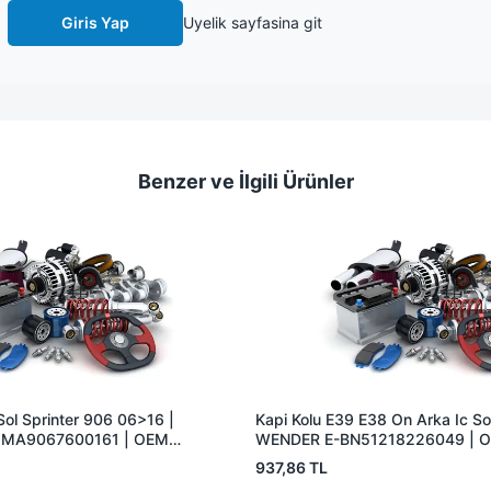
Giris Yap
Uyelik sayfasina git
Benzer ve İlgili Ürünler
Sol Sprinter 906 06>16 |
Kapi Kolu E39 E38 On Arka Ic S
MA9067600161 | OEM
WENDER E-BN51218226049 | 
51218226049
937,86 TL