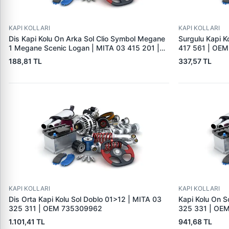
KAPI KOLLARI
KAPI KOLLARI
Dis Kapi Kolu On Arka Sol Clio Symbol Megane
Surgulu Kapi K
1 Megane Scenic Logan | MITA 03 415 201 |
417 561 | OE
OEM 7700434718 7700426086
188,81 TL
337,57 TL
KAPI KOLLARI
KAPI KOLLARI
Dis Orta Kapi Kolu Sol Doblo 01>12 | MITA 03
Kapi Kolu On So
325 311 | OEM 735309962
325 331 | OE
1.101,41 TL
941,68 TL