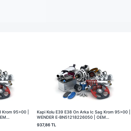
ol Krom 95>00 |
Kapi Kolu E39 E38 On Arka Ic Sag Krom 95>00 |
OEM
WENDER E-BN51218226050 | OEM
51218226050
937,86 TL