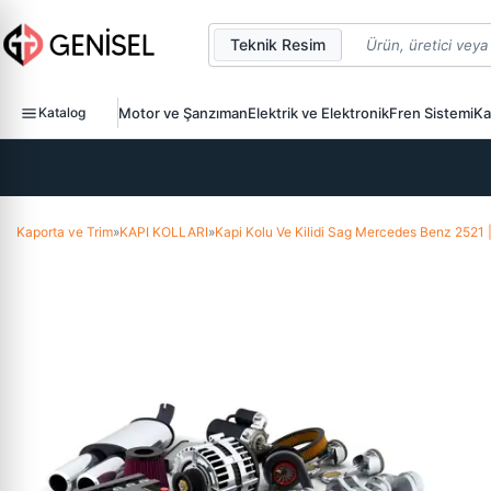
Teknik Resim
Katalog
Motor ve Şanzıman
Elektrik ve Elektronik
Fren Sistemi
Ka
Kaporta ve Trim
»
KAPI KOLLARI
»
Kapi Kolu Ve Kilidi Sag Mercedes Benz 252