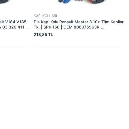
KAPI KOLLARI
sit V184 V185
Dis Kapi Kolu Renault Master 3 10> Tüm Kapilar
 03 320 411 |
Tk. | SPK 160 | OEM 806075963R-
6
806073022R
218,85 TL