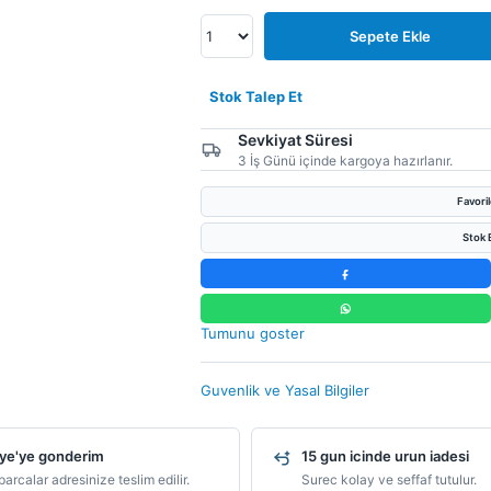
Sepete Ekle
Stok Talep Et
Sevkiyat Süresi
3 İş Günü içinde kargoya hazırlanır.
Favori
Stok B
Tumunu goster
Guvenlik ve Yasal Bilgiler
ye'ye gonderim
15 gun icinde urun iadesi
arcalar adresinize teslim edilir.
Surec kolay ve seffaf tutulur.