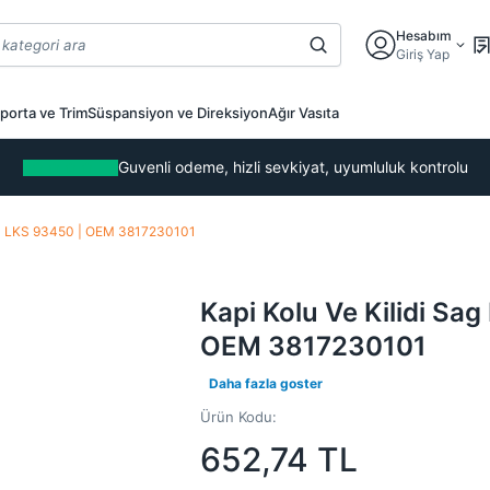
Hesabım
Giriş Yap
porta ve Trim
Süspansiyon ve Direksiyon
Ağır Vasıta
Guvenli odeme, hizli sevkiyat, uyumluluk kontrolu
1 | LKS 93450 | OEM 3817230101
Kapi Kolu Ve Kilidi Sa
OEM 3817230101
Daha fazla goster
Ürün Kodu:
652,74
TL