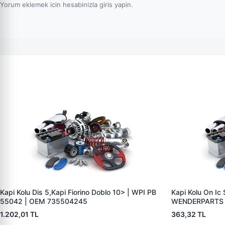
Yorum eklemek icin hesabinizla giris yapin.
Kapi Kolu Dis 5,Kapi Fiorino Doblo 10> | WPI PB
Kapi Kolu On Ic 
55042 | OEM 735504245
WENDERPARTS 
A9067600161
1.202,01 TL
363,32 TL