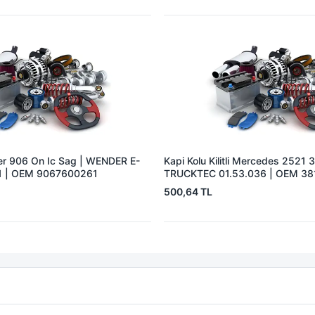
ter 906 On Ic Sag | WENDER E-
Kapi Kolu Kilitli Mercedes 2521 
 | OEM 9067600261
TRUCKTEC 01.53.036 | OEM 3
3817600259 6017600059
500,64 TL