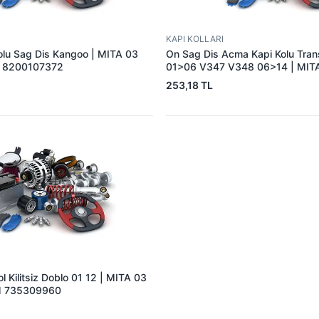
KAPI KOLLARI
olu Sag Dis Kangoo | MITA 03
On Sag Dis Acma Kapi Kolu Tran
M 8200107372
01>06 V347 V348 06>14 | MITA
OEM 4C16 V22400 AA 133712
253,18 TL
l Kilitsiz Doblo 01 12 | MITA 03
M 735309960