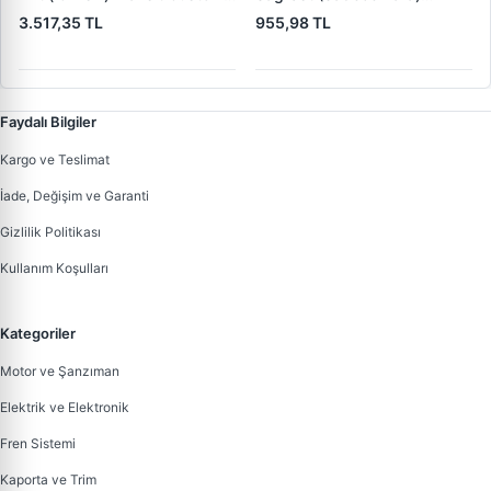
12> | KRAFTVOLL 09040600
Transit Connect 03>14 |
3.517,35 TL
955,98 TL
| OEM BK21 V219A64 CL
KRAFTVOLL 09040173 |
2381730
OEM 2T14 V25028 AD
Faydalı Bilgiler
Kargo ve Teslimat
İade, Değişim ve Garanti
Gizlilik Politikası
Kullanım Koşulları
Kategoriler
Motor ve Şanzıman
Elektrik ve Elektronik
Fren Sistemi
Kaporta ve Trim