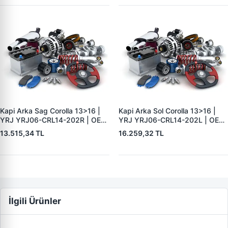
Kapi Arka Sag Corolla 13>16 |
Kapi Arka Sol Corolla 13>16 |
YRJ YRJ06-CRL14-202R | OEM
YRJ YRJ06-CRL14-202L | OEM
6700302410
6700402410
13.515,34 TL
16.259,32 TL
İlgili Ürünler