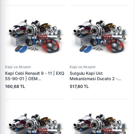
Kapi ve Aksami
Kapi ve Aksami
Kapi Cebi Renault 9 - 11 | EXQ
Surgulu Kapi Ust
55-90-01 | OEM
Mekanizmasi Ducato 2 -
7700648882
Boxer 2 -Jumper 2 | DORTEL
160,68 TL
517,80 TL
209008 | OEM 1336735080
9033.L6