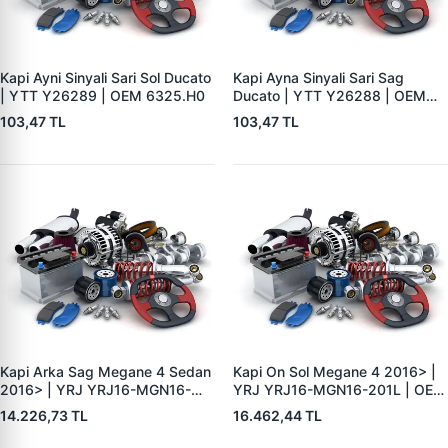
Kapi Ayni Sinyali Sari Sol Ducato
Kapi Ayna Sinyali Sari Sag
| YTT Y26289 | OEM 6325.H0
Ducato | YTT Y26288 | OEM
6325.H1
103,47 TL
103,47 TL
Kapi Arka Sag Megane 4 Sedan
Kapi On Sol Megane 4 2016> |
2016> | YRJ YRJ16-MGN16-
YRJ YRJ16-MGN16-201L | OEM
202R | OEM 821003398R
801010705R
14.226,73 TL
16.462,44 TL
821001172R