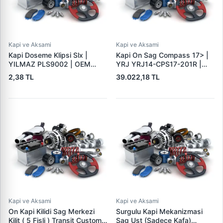
Kapi ve Aksami
Kapi ve Aksami
Kapi Doseme Klipsi Slx |
Kapi On Sag Compass 17> |
YILMAZ PLS9002 | OEM
YRJ YRJ14-CPS17-201R |
850011177
OEM YRJ14-CPS17-201R
2,38 TL
39.022,18 TL
Kapi ve Aksami
Kapi ve Aksami
On Kapi Kilidi Sag Merkezi
Surgulu Kapi Mekanizmasi
Kilit ( 5 Fisli ) Transit Custom
Sag Ust (Sadece Kafa)