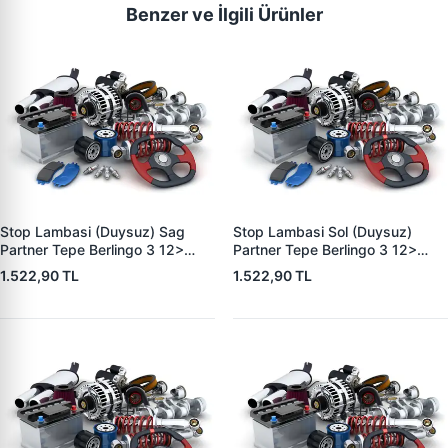
Benzer ve İlgili Ürünler
Stop Lambasi (Duysuz) Sag
Stop Lambasi Sol (Duysuz)
Partner Tepe Berlingo 3 12>
Partner Tepe Berlingo 3 12>
(Tek Kapi) | ZENON PE9637 |
(Tek Kapi) | ZENON PE9636 |
1.522,90 TL
1.522,90 TL
OEM 1680022580
OEM 1680022780 9677200000
9677200000