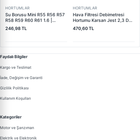
HORTUMLAR
HORTUMLAR
Su Borusu Mini R55 R56 R57
Hava Filtresi Debimetresi
R58 R59 R60 R61 1.6 |
Hortumu Karsan Jest 2,3 D
WINTECH 0400408 | OEM
Euro 5 | IBRAS 17750 | OEM
246,98 TL
470,60 TL
11537589713 11537541845
1015049AA
Faydalı Bilgiler
Kargo ve Teslimat
İade, Değişim ve Garanti
Gizlilik Politikası
Kullanım Koşulları
Kategoriler
Motor ve Şanzıman
Elektrik ve Elektronik