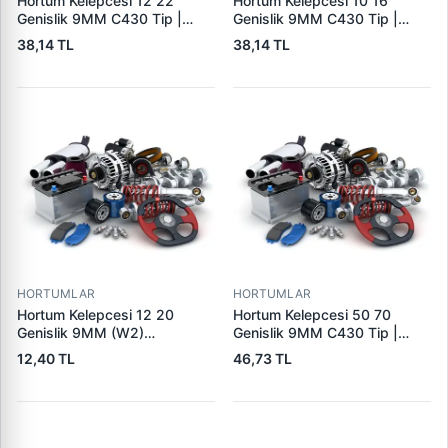
Hortum Kelepcesi 12 22
Hortum Kelepcesi 10 16
Genislik 9MM C430 Tip |
Genislik 9MM C430 Tip |
ERBI C430 12-22
ERBI C430 10-16
38,14 TL
38,14 TL
HORTUMLAR
HORTUMLAR
Hortum Kelepcesi 12 20
Hortum Kelepcesi 50 70
Genislik 9MM (W2)
Genislik 9MM C430 Tip |
Paslanmaz Celik | USTUN
ERBI C430 50-70
12,40 TL
46,73 TL
CH12