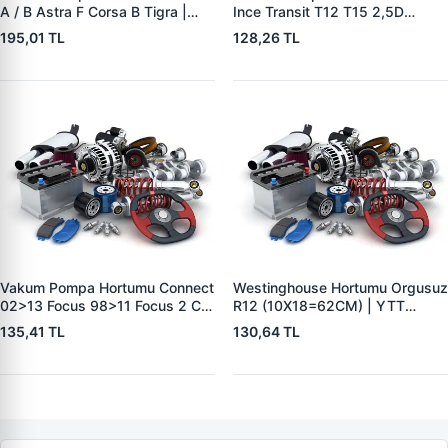
A / B Astra F Corsa B Tigra |
Ince Transit T12 T15 2,5D
YTT Y11640 | OEM 5545508
92>00 | YTT Y40147 | OEM
195,01 TL
128,26 TL
864F2L334CA
Vakum Pompa Hortumu Connect
Westinghouse Hortumu Orgusuz
02>13 Focus 98>11 Focus 2 C
R12 (10X18=62CM) | YTT
Max 05>10 Mondeo 4 07>08
Y50123 | OEM 7700575128
135,41 TL
130,64 TL
1,8TDCI | YTT Y40224 | OEM
3S4Q2B047AB