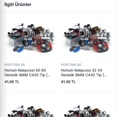
İlgili Ürünler
HORTUMLAR
HORTUMLAR
Hortum Kelepcesi 40 60
Hortum Kelepcesi 32 50
Genislik 9MM C430 Tip |
Genislik 9MM C430 Tip |
ERBI C430 40-60
ERBI C430 32-50
41,96 TL
41,48 TL