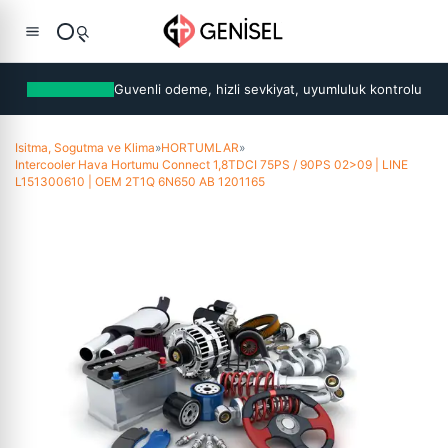
Guvenli odeme, hizli sevkiyat, uyumluluk kontrolu
Isitma, Sogutma ve Klima
»
HORTUMLAR
»
Intercooler Hava Hortumu Connect 1,8TDCI 75PS / 90PS 02>09 | LINE
L151300610 | OEM 2T1Q 6N650 AB 1201165