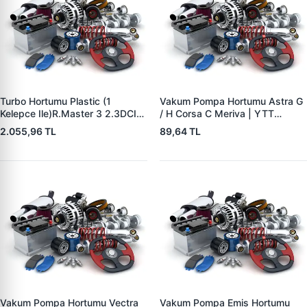
Turbo Hortumu Plastic (1
Vakum Pompa Hortumu Astra G
Kelepce Ile)R.Master 3 2.3DCI
/ H Corsa C Meriva | YTT
M9T (Çift Teker Araclar Icin)
Y11641 | OEM 5545506
2.055,96 TL
89,64 TL
2010- | BREVETTE RN8403 |
OEM 144604965R
8200753439
Vakum Pompa Hortumu Vectra
Vakum Pompa Emis Hortumu