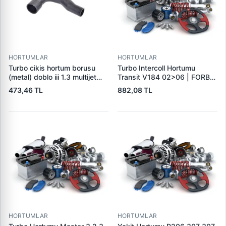
HORTUMLAR
HORTUMLAR
Turbo cikis hortum borusu
Turbo Intercoll Hortumu
(metal) doblo iii 1.3 multijet
Transit V184 02>06 | FORBO
09> 51984103 - 51812225
FB71004 | OEM 2C16 6K683
473,46 TL
882,08 TL
AA 4494359
HORTUMLAR
HORTUMLAR