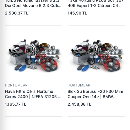
Turbo Hortumu Master 3 2.3
Yakit Hortumu P206 307 307
Dci Opel Movano B 2.3 Cdti
406 Expert 1-2 Citroen C4 C5
10> | UCPA 31H10194 | OEM
Jumpy Xsara 2.0 Hdi 99>07 |
2.530,37 TL
145,90 TL
144605593R 144604965R
WINTECH 0500208 | OEM
1446300Q1M
1579.GC
HORTUMLAR
HORTUMLAR
Hava Filtre Cikis Hortumu
Blok Su Borusu F20 F30 Mini
Ceres 2400 | NIFEA 31205 |
Cooper One 14> | BMW
OEM 0K68A13347
11118571141 | OEM
1.165,77 TL
2.458,38 TL
11118571141