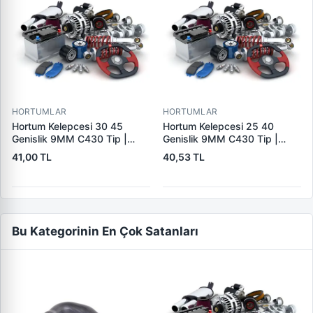
HORTUMLAR
HORTUMLAR
Hortum Kelepcesi 30 45
Hortum Kelepcesi 25 40
Genislik 9MM C430 Tip |
Genislik 9MM C430 Tip |
ERBI C430 30-45
ERBI C430 25-40
41,00 TL
40,53 TL
Bu Kategorinin En Çok Satanları