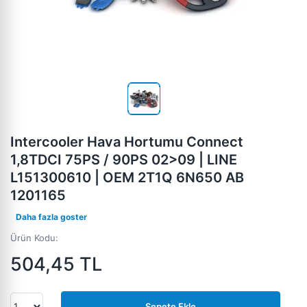
Intercooler Hava Hortumu Connect
1,8TDCI 75PS / 90PS 02>09 | LINE
L151300610 | OEM 2T1Q 6N650 AB
1201165
Daha fazla goster
Ürün Kodu:
504,45
TL
Sepete Ekle