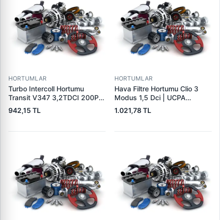
HORTUMLAR
HORTUMLAR
Turbo Intercoll Hortumu
Hava Filtre Hortumu Clio 3
Transit V347 3,2TDCI 200PS
Modus 1,5 Dci | UCPA
07>12 | FORBO FB71003 |
31P3002 | OEM
942,15 TL
1.021,78 TL
OEM 8C16 6C646 AC
8200446868
5137586