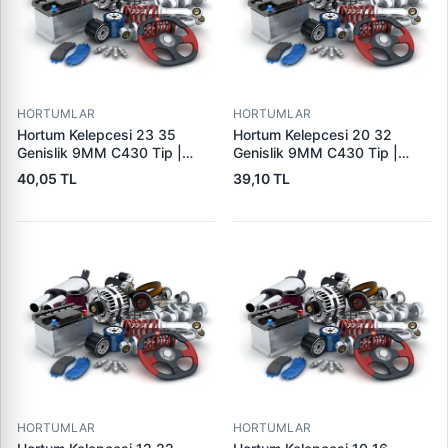
HORTUMLAR
HORTUMLAR
Hortum Kelepcesi 23 35
Hortum Kelepcesi 20 32
Genislik 9MM C430 Tip |
Genislik 9MM C430 Tip |
ERBI C430 23-35 | OEM
ERBI C430 20-32
40,05 TL
39,10 TL
6981N3
HORTUMLAR
HORTUMLAR