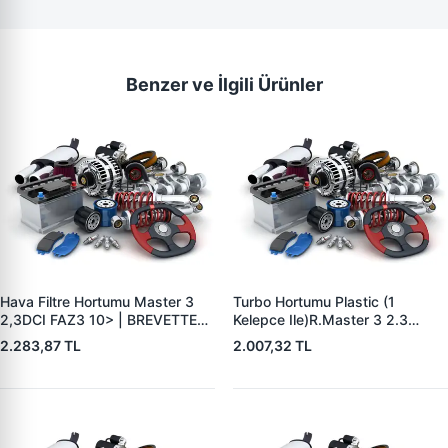
Benzer ve İlgili Ürünler
Hava Filtre Hortumu Master 3
Turbo Hortumu Plastic (1
2,3DCI FAZ3 10> | BREVETTE
Kelepce Ile)R.Master 3 2.3
RN8447 | OEM 1657800Q0B
Cdio.Movano B 2.3 Cdti 2007- |
2.283,87 TL
2.007,32 TL
49670356875 165554107R
BREVETTE RN8404 | OEM
8200753502 144605593R