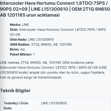
Intercooler Hava Hortumu Connect 1,8TDCI 75PS /
90PS 02>09 | LINE L151300610 | OEM 2T1Q 6N650
AB 1201165 urun aciklamasi
Marka:
LINE
Ürün:
Intercooler Hava Hortumu Connect 1,8TDCI 75PS / 90PS
02>09
Ürün Kodu:
LINE L151300610
OEM Kodları:
2T1Q, 6N650, AB, 1201165
Birim:
Ad.
Paket Miktarı:
1
LINE markası 2T1Q, 6N650, AB, 1201165 OEM kodlarına sahip
Intercooler Hava Hortumu Connect 1,8TDCI 75PS / 90PS 02>09
(LINE
L151300610 kodlu) araçlar için uyumlu olan bu ürün, uygun fiyatlarla,
hızlı ve güvenli kargo ile hizmetinizdedir.
Teknik Bilgiler
Tedarikçi / Ürün
LINE L151300610
Kodu