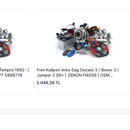
F.Tempra 1992- |
Fren Kaliperi Arka Sag Ducato 3 / Boxer 3 /
77 5888776
Jumper 3 06> | ZENON FI8058 | OEM
77364133
2.049,28 TL