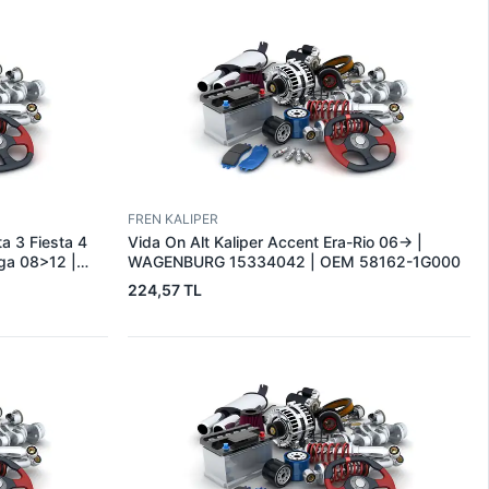
FREN KALIPER
ta 3 Fiesta 4
Vida On Alt Kaliper Accent Era-Rio 06-> |
ga 08>12 |
WAGENBURG 15334042 | OEM 58162-1G000
 AA
224,57 TL