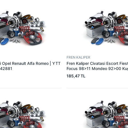
FREN KALIPER
si Opel Renault Alfa Romeo | YTT
Fren Kaliper Civatasi Escort Fies
542881
Focus 98>11 Mondeo 92>00 Ku
YTT Y9576 | OEM 81AB 2L527
185,47 TL