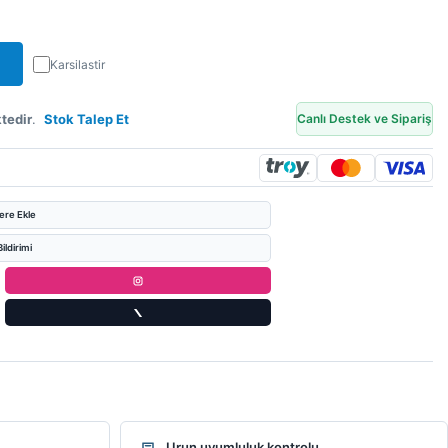
Karsilastir
tedir
.
Stok Talep Et
Canlı Destek ve Sipariş
lere Ekle
ildirimi
Urun uyumluluk kontrolu