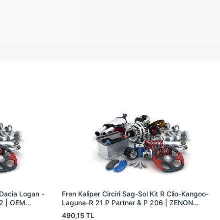
R Dacia Logan -
Fren Kaliper Circiri Sag-Sol Kit R Clio-Kangoo-
02 | OEM
Laguna-R 21 P Partner & P 206 | ZENON
RN8500 | OEM 7701205759
490,15 TL