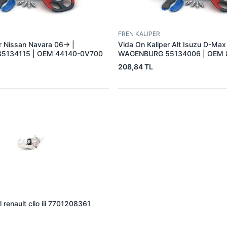
FREN KALIPER
r Nissan Navara 06-> |
Vida On Kaliper Alt Isuzu D-Max
5134115 | OEM 44140-0V700
WAGENBURG 55134006 | OEM 
208,84 TL
l renault clio iii 7701208361