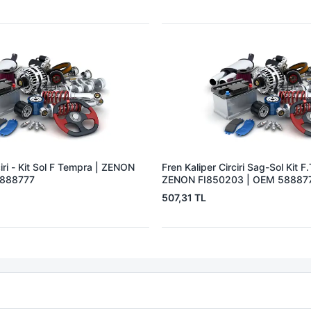
ciri - Kit Sol F Tempra | ZENON
Fren Kaliper Circiri Sag-Sol Kit 
5888777
ZENON FI850203 | OEM 58887
507,31 TL