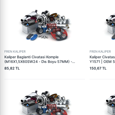
FREN KALIPER
FREN KALIPER
Kaliper Baglanti Civatasi Komple
Kaliper Civata
(M16X1,5X60SW24 - Di̇s Boyu 57MM) -
Y1571 | OEM 
Mercedes-Benz | BESEL BKC 1660 | OEM
85,82 TL
150,67 TL
BESEL 1660