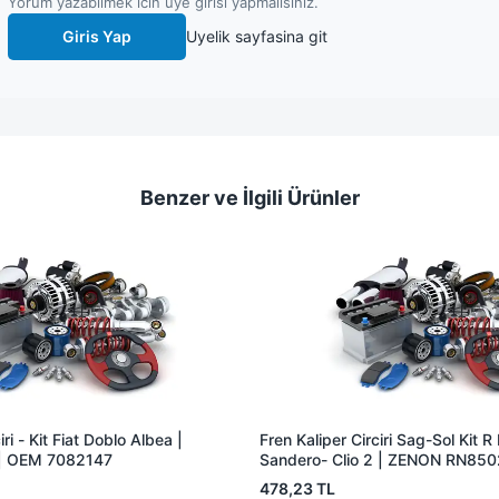
Yorum yazabilmek icin uye girisi yapmalisiniz.
Giris Yap
Uyelik sayfasina git
Benzer ve İlgili Ürünler
iri - Kit Fiat Doblo Albea |
Fren Kaliper Circiri Sag-Sol Kit 
| OEM 7082147
Sandero- Clio 2 | ZENON RN85
7701208112
478,23 TL