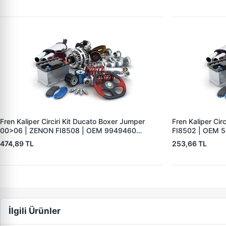
Fren Kaliper Circiri Kit Ducato Boxer Jumper
Fren Kaliper Cir
00>06 | ZENON FI8508 | OEM 9949460
FI8502 | OEM 
7368325 4310.82
474,89 TL
253,66 TL
İlgili Ürünler