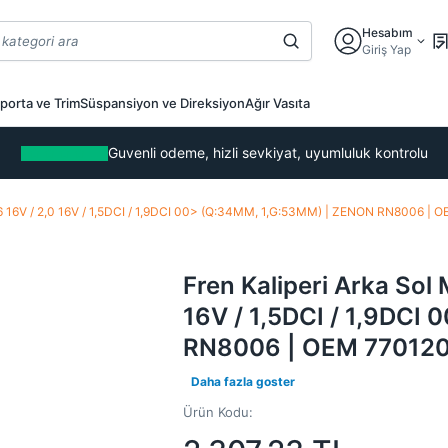
Hesabım
Giriş Yap
porta ve Trim
Süspansiyon ve Direksiyon
Ağır Vasıta
Guvenli odeme, hizli sevkiyat, uyumluluk kontrolu
/ 1,6 16V / 2,0 16V / 1,5DCI / 1,9DCI 00> (Q:34MM, 1,G:53MM) | ZENON RN8006 
Fren Kaliperi Arka Sol 
16V / 1,5DCI / 1,9DCI
RN8006 | OEM 77012
Daha fazla goster
Ürün Kodu: