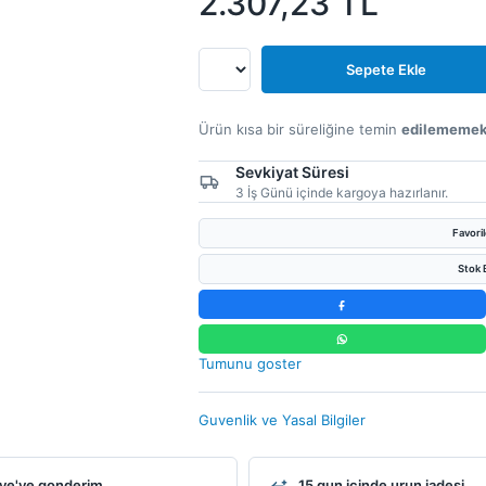
2.307,23
TL
Sepete Ekle
Ürün kısa bir süreliğine temin
edilememek
Sevkiyat Süresi
3 İş Günü içinde kargoya hazırlanır.
Favori
Stok B
Tumunu goster
Guvenlik ve Yasal Bilgiler
ye'ye gonderim
15 gun icinde urun iadesi