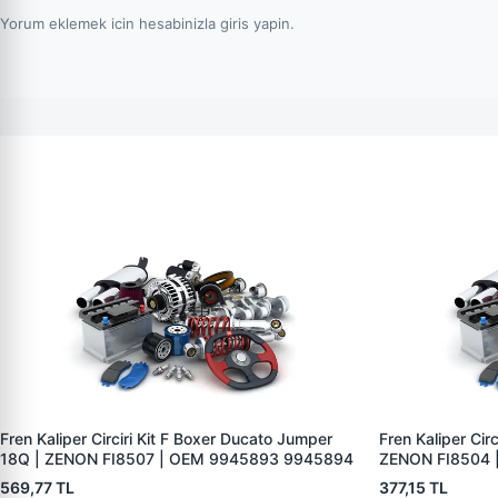
Yorum eklemek icin hesabinizla giris yapin.
Fren Kaliper Circiri Kit F Boxer Ducato Jumper
Fren Kaliper Circ
18Q | ZENON FI8507 | OEM 9945893 9945894
ZENON FI8504 
569,77 TL
377,15 TL