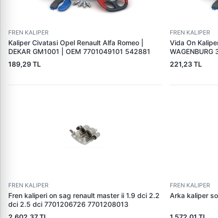
FREN KALIPER
FREN KALIPER
Kaliper Civatasi Opel Renault Alfa Romeo |
Vida On Kalipe
DEKAR GM1001 | OEM 7701049101 542881
WAGENBURG 3
189,29 TL
221,23 TL
FREN KALIPER
FREN KALIPER
Fren kaliperi on sag renault master ii 1.9 dci 2.2
Arka kaliper so
dci 2.5 dci 7701206726 7701208013
2.602,37 TL
1.572,01 TL