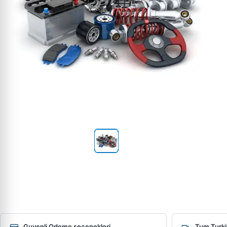
Guvenli Odeme secenekleri
Tum Turki