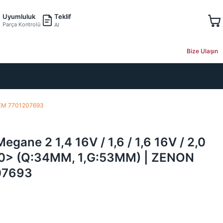
Teklif
Uyumluluk
Parça Kontrolü
Al
Bize Ulaşın
| OEM 7701207693
Megane 2 1,4 16V / 1,6 / 1,6 16V / 2,0
 00> (Q:34MM, 1,G:53MM) | ZENON
07693