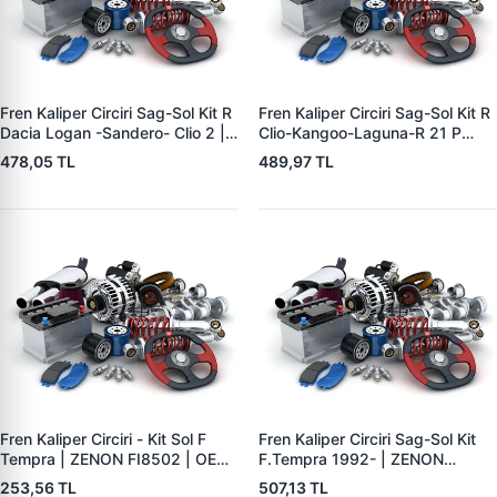
Fren Kaliper Circiri Sag-Sol Kit R
Fren Kaliper Circiri Sag-Sol Kit R
Dacia Logan -Sandero- Clio 2 |
Clio-Kangoo-Laguna-R 21 P
ZENON RN8502 | OEM
Partner & P 206 | ZENON
478,05 TL
489,97 TL
7701208112
RN8500 | OEM 7701205759
Fren Kaliper Circiri - Kit Sol F
Fren Kaliper Circiri Sag-Sol Kit
Tempra | ZENON FI8502 | OEM
F.Tempra 1992- | ZENON
5888777
FI850203 | OEM 5888777
253,56 TL
507,13 TL