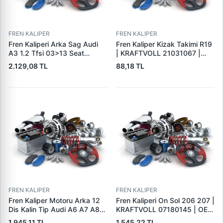
FREN KALIPER
FREN KALIPER
Fren Kaliperi Arka Sag Audi
Fren Kaliper Kizak Takimi R19
A3 1.2 Tfsi 03>13 Seat
| KRAFTVOLL 21031067 |
Toledo 3 2.0 Tfsi Leon 1.6 Tdi
OEM 7700201987
2.129,08 TL
88,18 TL
Altea Xl 1.6 04> Skoda Yeti
1.2 Tsi 09>17 Octavia 2
04>13 VW Jetta 4 1.4 Tfsi
Golf 6 1.6 Fsi 08>17
FREN KALIPER
FREN KALIPER
Fren Kaliper Motoru Arka 12
Fren Kaliperi On Sol 206 207 |
Dis Kalin Tip Audi A6 A7 A8
KRAFTVOLL 07180145 | OEM
1.8 Tfsi 2.0 Tdi 2.0 Tfsi 3.0
4400N0 4400R6 441067
1.945,11 TL
1.545,22 TL