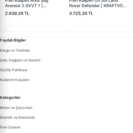
Fren Kaliperi Arka Sag
Fren Kaliperi On Sol Land
Avensis 2.0VVT 1 |
Rover Defender | KRAFTVOLL
KRAFTVOLL 07180036 |
07180039 | OEM RTC 5573
2.839,26 TL
3.725,30 TL
OEM 4783005030
Faydalı Bilgiler
Kargo ve Teslimat
İade, Değişim ve Garanti
Gizlilik Politikası
Kullanım Koşulları
Kategoriler
Motor ve Şanzıman
Elektrik ve Elektronik
Fren Sistemi