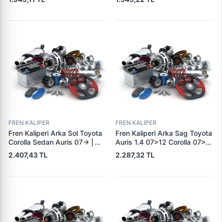
Tdi 3.0 Tfsi 10> |
WAGENBURG 14530001855 |
OEM 4H0998281
FREN KALIPER
FREN KALIPER
Fren Kaliperi Arka Sol Toyota
Fren Kaliperi Arka Sag Toyota
Corolla Sedan Auris 07-> |
Auris 1.4 07>12 Corolla 07>18
KRAFTVOLL 07180025 |
| KRAFTVOLL 07180026 |
2.407,43 TL
2.287,32 TL
OEM 4785002100
OEM 4783002100