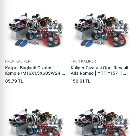
FREN KALIPER
FREN KALIPER
Kaliper Baglanti Civatasi
Kaliper Civatasi Opel Renault
Komple (M16X1,5X60SW24 -
Alfa Romeo | YTT Y1571 |
Di̇s Boyu 57MM) - Mercedes-
OEM 542881
85,79 TL
150,61 TL
Benz | BESEL BKC 1660 |
OEM BESEL 1660