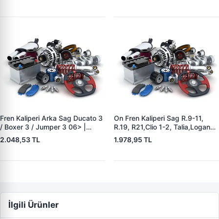
5888776
Fren Kaliperi Arka Sag Ducato 3
On Fren Kaliperi Sag R.9-11,
/ Boxer 3 / Jumper 3 06> |
R.19, R21,Clio 1-2, Talia,Logan
ZENON FI8058 | OEM
,Stepwey,Twingo,Sandero,
2.048,53 TL
1.978,95 TL
77364133
Megan 86> | ZENON RE8003 |
OEM 691986B 7701201966
BHV158E
İlgili Ürünler