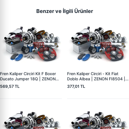
Benzer ve İlgili Ürünler
Fren Kaliper Circiri Kit F Boxer
Fren Kaliper Circiri - Kit Fiat
Ducato Jumper 18Q | ZENON
Doblo Albea | ZENON FI8504 |
FI8507 | OEM 9945893
OEM 7082147
569,57 TL
377,01 TL
9945894