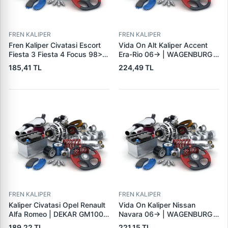
FREN KALIPER
FREN KALIPER
Fren Kaliper Civatasi Escort
Vida On Alt Kaliper Accent
Fiesta 3 Fiesta 4 Focus 98>11
Era-Rio 06-> | WAGENBURG
Mondeo 92>00 Kuga 08>12 |
15334042 | OEM 58162-
185,41 TL
224,49 TL
YTT Y9576 | OEM 81AB
1G000
2L527 AA
FREN KALIPER
FREN KALIPER
Kaliper Civatasi Opel Renault
Vida On Kaliper Nissan
Alfa Romeo | DEKAR GM1001
Navara 06-> | WAGENBURG
| OEM 7701049101 542881
35134115 | OEM 44140-
189,22 TL
221,15 TL