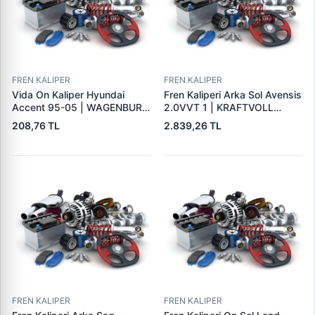
FREN KALIPER
FREN KALIPER
Vida On Kaliper Hyundai
Fren Kaliperi Arka Sol Avensis
Accent 95-05 | WAGENBURG
2.0VVT 1 | KRAFTVOLL
15334036 | OEM 58162-
07180035 | OEM
208,76 TL
2.839,26 TL
32300
4785005030
FREN KALIPER
FREN KALIPER