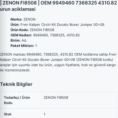
| ZENON FI8508 | OEM 9949460 7368325 4310.82
urun aciklamasi
Marka:
ZENON
Ürün:
Fren Kaliper Circiri Kit Ducato Boxer Jumper 00>06
Ürün Kodu:
ZENON FI8508
OEM Kodları:
9949460, 7368325, 4310.82
Birim:
Ad.
Paket Miktarı:
1
ZENON markası 9949460, 7368325, 4310.82 OEM kodlarına sahip
Fren
Kaliper Circiri Kit Ducato Boxer Jumper 00>06
(ZENON FI8508 kodlu)
araçlar için uyumlu olan bu ürün, uygun fiyatlarla, hızlı ve güvenli kargo
ile hizmetinizdedir.
Teknik Bilgiler
Tedarikçi / Ürün
ZENON FI8508
Kodu
Stok
1