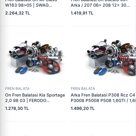
W163 98>05 | SWAG
Arka / 207 06> 208 12> 301
10916410 | OEM
12> 307 00> 1007 05> 2008
2.264,32 TL
1.419,91 TL
A1634201220
13> Partner 96> Par | FEBI
16432 | OEM 4253.38
FREN BALATA
FREN BALATA
On Fren Balatasi Kia Sportage
Arka Fren Balatasi P308 Rcz C4
2,0 98 03 | FERODO
P3008 P5008 P508 1,6GTI / 1,6
FDB1536 | OEM
2,0HDI 07 / 10> | TRW GDB162
1.278,30 TL
1.496,20 TL
0K0453323Z
1608520680|DS1608520680|