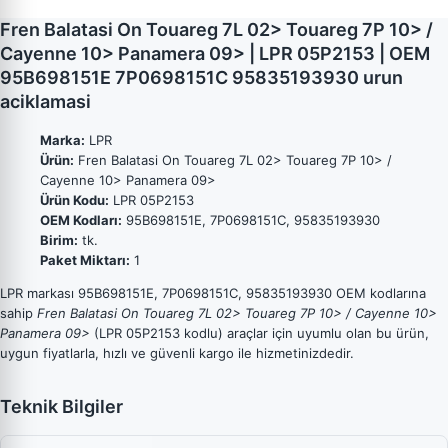
Fren Balatasi On Touareg 7L 02> Touareg 7P 10> /
Cayenne 10> Panamera 09> | LPR 05P2153 | OEM
95B698151E 7P0698151C 95835193930 urun
aciklamasi
Marka:
LPR
Ürün:
Fren Balatasi On Touareg 7L 02> Touareg 7P 10> /
Cayenne 10> Panamera 09>
Ürün Kodu:
LPR 05P2153
OEM Kodları:
95B698151E, 7P0698151C, 95835193930
Birim:
tk.
Paket Miktarı:
1
LPR markası 95B698151E, 7P0698151C, 95835193930 OEM kodlarına
sahip
Fren Balatasi On Touareg 7L 02> Touareg 7P 10> / Cayenne 10>
Panamera 09>
(LPR 05P2153 kodlu) araçlar için uyumlu olan bu ürün,
uygun fiyatlarla, hızlı ve güvenli kargo ile hizmetinizdedir.
Teknik Bilgiler