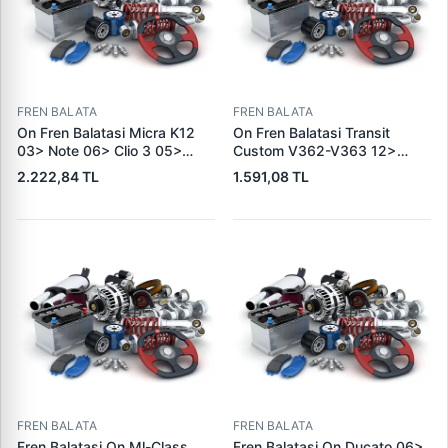
FREN BALATA
FREN BALATA
On Fren Balatasi Micra K12
On Fren Balatasi Transit
03> Note 06> Clio 3 05>
Custom V362-V363 12>
Modus 04> Duster 10>
(Arka Tek Teker) | SKF VKBP
2.222,84 TL
1.591,08 TL
Logan 04> Dokker 12> G:116
80029 E | OEM BK21 2K021
Mm Y: 52,1 Mm K:17,4MM |
AC 2391870
DELPHI LP5005EV | OEM
410604076R
FREN BALATA
FREN BALATA
Fren Balatasi On Ml-Class
Fren Balatasi On Ducato 06>