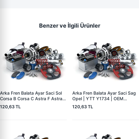
Benzer ve İlgili Ürünler
Arka Fren Balata Ayar Saci Sol
Arka Fren Balata Ayar Saci Sag
Corsa B Corsa C Astra F Astra G
Opel | YTT Y1734 | OEM
Astra H Vectra B Tigra B | YTT
556441
120,63 TL
120,63 TL
Y1735 | OEM 556440