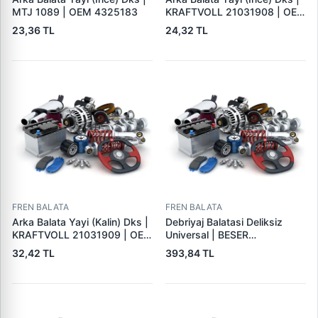
MTJ 1089 | OEM 4325183
KRAFTVOLL 21031908 | OEM
4325183
23,36 TL
24,32 TL
FREN BALATA
FREN BALATA
Arka Balata Yayi (Kalin) Dks |
Debriyaj Balatasi Deliksiz
KRAFTVOLL 21031909 | OEM
Universal | BESER
4325184
325X200X4
32,42 TL
393,84 TL