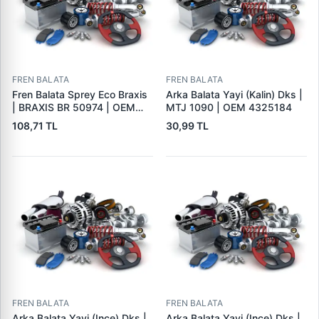
FREN BALATA
FREN BALATA
Fren Balata Sprey Eco Braxis
Arka Balata Yayi (Kalin) Dks |
| BRAXIS BR 50974 | OEM
MTJ 1090 | OEM 4325184
BALATA SPREYI
108,71 TL
30,99 TL
FREN BALATA
FREN BALATA
Arka Balata Yayi (Ince) Dks |
Arka Balata Yayi (Ince) Dks |