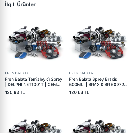
İlgili Ürünler
FREN BALATA
FREN BALATA
Fren Balata Temi̇zleyi̇ci̇ Sprey
Fren Balata Sprey Braxis
| DELPHI NET1001T | OEM
500ML. | BRAXIS BR 50972 |
BALATA SPREYI
OEM BALATA SPREYI
120,63 TL
120,63 TL