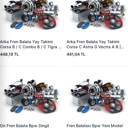
Arka Fren Balata Yay Takimi
Arka Fren Balata Yay Takimi
Corsa B / C Combo B / C Tigra A
Corsa C Astra G Vectra A B |
| YTT Y1727 | OEM 1605988
YTT Y1726 | OEM 1605985
448,19 TL
441,04 TL
On Fren Balata Bpw Dingil
Fren Balatasi Bpw Yeni Model