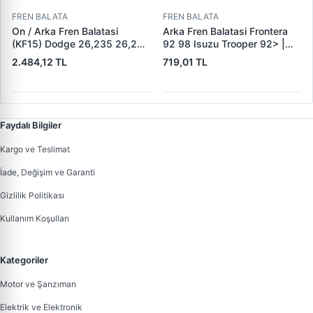
FREN BALATA
FREN BALATA
On / Arka Fren Balatasi
Arka Fren Balatasi Frontera
(KF15) Dodge 26,235 26,260
92 98 Isuzu Trooper 92> |
32,260 Dingil | KALE B 1278
KRAFTVOLL 07160049 |
2.484,12 TL
719,01 TL
1840 05 KF22 | OEM 19557 /
OEM 160 5851
19606 / M910035-01 /
M91003501
Faydalı Bilgiler
Kargo ve Teslimat
İade, Değişim ve Garanti
Gizlilik Politikası
Kullanım Koşulları
Kategoriler
Motor ve Şanzıman
Elektrik ve Elektronik