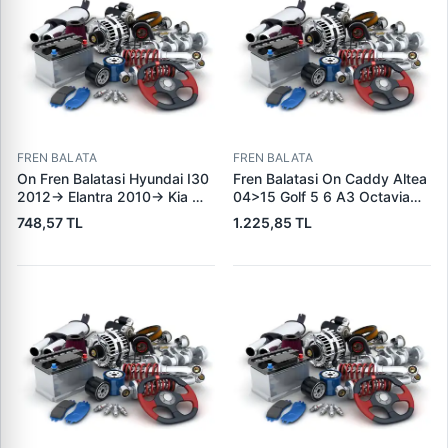
FREN BALATA
FREN BALATA
On Fren Balatasi Hyundai I30
Fren Balatasi On Caddy Altea
2012-> Elantra 2010-> Kia
04>15 Golf 5 6 A3 Octavia
Ceed 2012-> | GRAP 94166 |
04>13 Jetta 06>11 Leon
748,57 TL
1.225,85 TL
OEM 581012VA00
06>13 Toledo 05>09 Yeti
10>18 | KALE B 23131 197 05
ANS KD13 | OEM
1K0698151J 1K0698151F