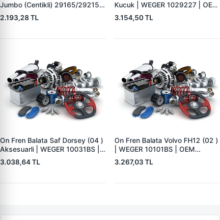
Jumbo (Centikli) 29165/29215 |
Kucuk | WEGER 1029227 | OEM
WEGER 10041-2 | OEM
509290120 29227
2.193,28 TL
3.154,50 TL
0509290050 0980102750
0980102930
On Fren Balata Saf Dorsey (04 )
On Fren Balata Volvo FH12 (02 )
Aksesuarli | WEGER 10031BS |
| WEGER 10101BS | OEM
OEM 3057008400
1078439
3.038,64 TL
3.267,03 TL