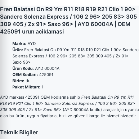
Fren Balatasi On R9 Ym R11 R18 R19 R21 Clio 1 90>
Sandero Solenza Express / 106 2 96> 205 83> 305
309 405 / Zx 91> Saxo 96> | AYD 60004A | OEM
425091 urun aciklamasi
Marka:
AYD
Ürün:
Fren Balatasi On R9 Ym R11 R18 R19 R21 Clio 1 90> Sandero
Solenza Express / 106 2 96> 205 83> 305 309 405 / Zx 91>
Saxo 96>
Ürün Kodu:
AYD 60004A
OEM Kodları:
425091
Birim:
tk.
Paket Miktarı:
1
AYD markası 425091 OEM kodlarına sahip
Fren Balatasi On R9 Ym R11
R18 R19 R21 Clio 1 90> Sandero Solenza Express / 106 2 96> 205 83>
305 309 405 / Zx 91> Saxo 96>
(AYD 60004A kodlu) araçlar için uyumlu
olan bu ürün, uygun fiyatlarla, hızlı ve güvenli kargo ile hizmetinizdedir.
Teknik Bilgiler