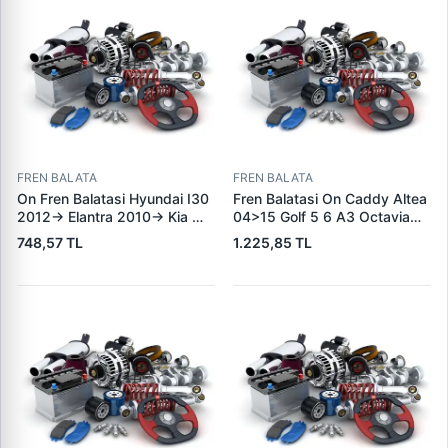
FREN BALATA
FREN BALATA
On Fren Balatasi Hyundai I30
Fren Balatasi On Caddy Altea
2012-> Elantra 2010-> Kia
04>15 Golf 5 6 A3 Octavia
Ceed 2012-> | GRAP 94166 |
04>13 Jetta 06>11 Leon
748,57 TL
1.225,85 TL
OEM 581012VA00
06>13 Toledo 05>09 Yeti
10>18 | KALE B 23131 197 05
ANS KD13 | OEM
1K0698151J 1K0698151F