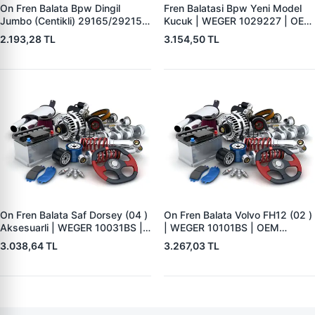
On Fren Balata Bpw Dingil
Fren Balatasi Bpw Yeni Model
Jumbo (Centikli) 29165/29215 |
Kucuk | WEGER 1029227 | OEM
WEGER 10041-2 | OEM
509290120 29227
2.193,28 TL
3.154,50 TL
0509290050 0980102750
0980102930
On Fren Balata Saf Dorsey (04 )
On Fren Balata Volvo FH12 (02 )
Aksesuarli | WEGER 10031BS |
| WEGER 10101BS | OEM
OEM 3057008400
1078439
3.038,64 TL
3.267,03 TL