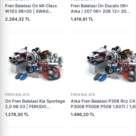
Fren Balatasi On Ml-Class
Fren Balatasi On Ducato 06>
W163 98>05 | SWAG
Arka / 207 06> 208 12> 301
10916410 | OEM
12> 307 00> 1007 05> 2008
2.264,32 TL
1.419,91 TL
A1634201220
13> Partner 96> Par | FEBI
16432 | OEM 4253.38
FREN BALATA
FREN BALATA
On Fren Balatasi Kia Sportage
Arka Fren Balatasi P308 Rcz C4
2,0 98 03 | FERODO
P3008 P5008 P508 1,6GTI / 1,6
FDB1536 | OEM
2,0HDI 07 / 10> | TRW GDB162
1.278,30 TL
1.496,20 TL
0K0453323Z
1608520680|DS1608520680|