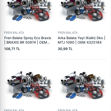
FREN BALATA
FREN BALATA
Fren Balata Sprey Eco Braxis
Arka Balata Yayi (Kalin) Dks |
| BRAXIS BR 50974 | OEM
MTJ 1090 | OEM 4325184
BALATA SPREYI
108,71 TL
30,99 TL
FREN BALATA
FREN BALATA