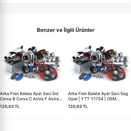
Benzer ve İlgili Ürünler
Arka Fren Balata Ayar Saci Sol
Arka Fren Balata Ayar Saci Sag
Corsa B Corsa C Astra F Astra G
Opel | YTT Y1734 | OEM
Astra H Vectra B Tigra B | YTT
556441
120,63 TL
120,63 TL
Y1735 | OEM 556440