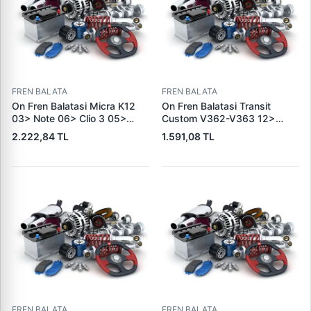
FREN BALATA
FREN BALATA
On Fren Balatasi Micra K12
On Fren Balatasi Transit
03> Note 06> Clio 3 05>
Custom V362-V363 12>
Modus 04> Duster 10>
(Arka Tek Teker) | SKF VKBP
2.222,84 TL
1.591,08 TL
Logan 04> Dokker 12> G:116
80029 E | OEM BK21 2K021
Mm Y: 52,1 Mm K:17,4MM |
AC 2391870
DELPHI LP5005EV | OEM
410604076R
FREN BALATA
FREN BALATA