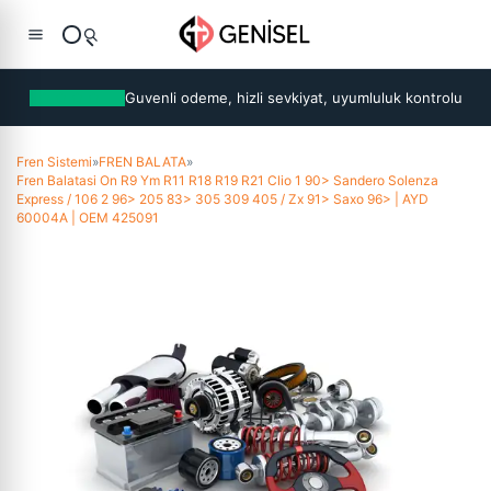
Guvenli odeme, hizli sevkiyat, uyumluluk kontrolu
Fren Sistemi
»
FREN BALATA
»
Fren Balatasi On R9 Ym R11 R18 R19 R21 Clio 1 90> Sandero Solenza
Express / 106 2 96> 205 83> 305 309 405 / Zx 91> Saxo 96> | AYD
60004A | OEM 425091