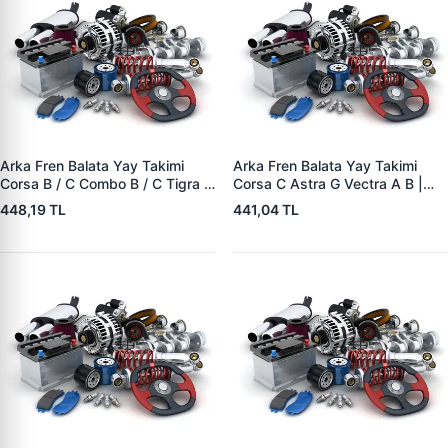
Arka Fren Balata Yay Takimi
Arka Fren Balata Yay Takimi
Corsa B / C Combo B / C Tigra A
Corsa C Astra G Vectra A B |
| YTT Y1727 | OEM 1605988
YTT Y1726 | OEM 1605985
448,19 TL
441,04 TL