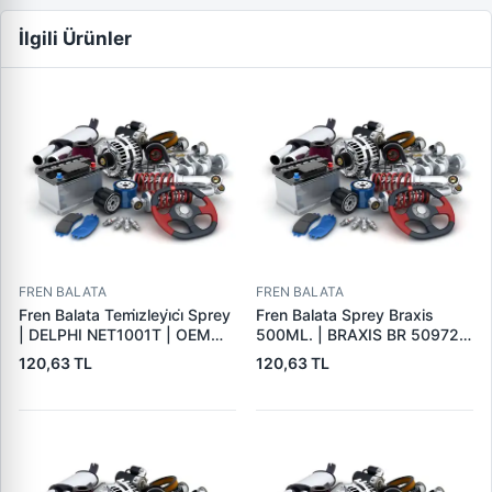
İlgili Ürünler
FREN BALATA
FREN BALATA
Fren Balata Temi̇zleyi̇ci̇ Sprey
Fren Balata Sprey Braxis
| DELPHI NET1001T | OEM
500ML. | BRAXIS BR 50972 |
BALATA SPREYI
OEM BALATA SPREYI
120,63 TL
120,63 TL