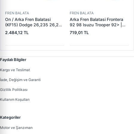
FREN BALATA
FREN BALATA
On / Arka Fren Balatasi
Arka Fren Balatasi Frontera
(KF15) Dodge 26,235 26,260
92 98 Isuzu Trooper 92> |
32,260 Dingil | KALE B 1278
KRAFTVOLL 07160049 |
2.484,12 TL
719,01 TL
1840 05 KF22 | OEM 19557 /
OEM 160 5851
19606 / M910035-01 /
M91003501
Faydalı Bilgiler
Kargo ve Teslimat
İade, Değişim ve Garanti
Gizlilik Politikası
Kullanım Koşulları
Kategoriler
Motor ve Şanzıman