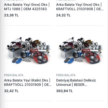
Arka Balata Yayi (Ince) Dks |
Arka Balata Yayi (Ince) Dks |
MTJ 1089 | OEM 4325183
KRAFTVOLL 21031908 | OEM
4325183
23,36 TL
24,32 TL
FREN BALATA
FREN BALATA
Arka Balata Yayi (Kalin) Dks |
Debriyaj Balatasi Deliksiz
KRAFTVOLL 21031909 | OEM
Universal | BESER
4325184
325X200X4
32,42 TL
393,84 TL