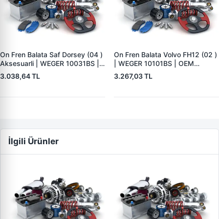
On Fren Balata Saf Dorsey (04 )
On Fren Balata Volvo FH12 (02 )
Aksesuarli | WEGER 10031BS |
| WEGER 10101BS | OEM
OEM 3057008400
1078439
3.038,64 TL
3.267,03 TL
İlgili Ürünler