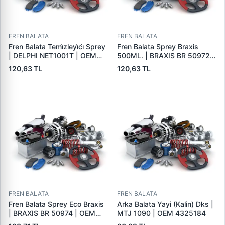
FREN BALATA
FREN BALATA
Fren Balata Temi̇zleyi̇ci̇ Sprey
Fren Balata Sprey Braxis
| DELPHI NET1001T | OEM
500ML. | BRAXIS BR 50972 |
BALATA SPREYI
OEM BALATA SPREYI
120,63 TL
120,63 TL
FREN BALATA
FREN BALATA
Fren Balata Sprey Eco Braxis
Arka Balata Yayi (Kalin) Dks |
| BRAXIS BR 50974 | OEM
MTJ 1090 | OEM 4325184
BALATA SPREYI