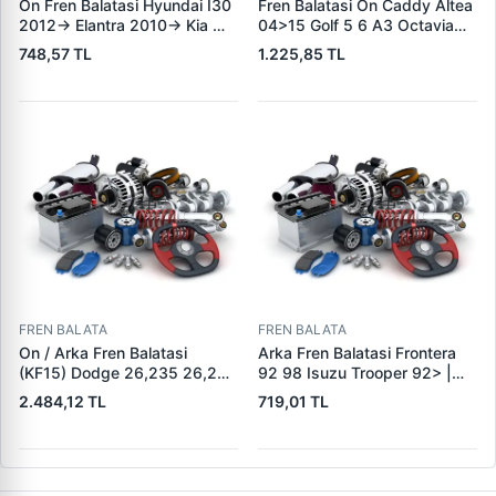
On Fren Balatasi Hyundai I30
Fren Balatasi On Caddy Altea
2012-> Elantra 2010-> Kia
04>15 Golf 5 6 A3 Octavia
Ceed 2012-> | GRAP 94166 |
04>13 Jetta 06>11 Leon
748,57 TL
1.225,85 TL
OEM 581012VA00
06>13 Toledo 05>09 Yeti
10>18 | KALE B 23131 197 05
ANS KD13 | OEM
1K0698151J 1K0698151F
FREN BALATA
FREN BALATA
On / Arka Fren Balatasi
Arka Fren Balatasi Frontera
(KF15) Dodge 26,235 26,260
92 98 Isuzu Trooper 92> |
32,260 Dingil | KALE B 1278
KRAFTVOLL 07160049 |
2.484,12 TL
719,01 TL
1840 05 KF22 | OEM 19557 /
OEM 160 5851
19606 / M910035-01 /
M91003501