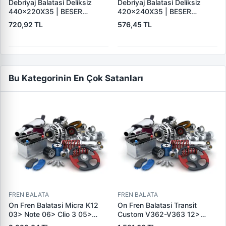
Debriyaj Balatasi Deliksiz
Debriyaj Balatasi Deliksiz
440×220X35 | BESER
420×240X35 | BESER
440X220X35
420X240X35
720,92 TL
576,45 TL
Bu Kategorinin En Çok Satanları
FREN BALATA
FREN BALATA
On Fren Balatasi Micra K12
On Fren Balatasi Transit
03> Note 06> Clio 3 05>
Custom V362-V363 12>
Modus 04> Duster 10>
(Arka Tek Teker) | SKF VKBP