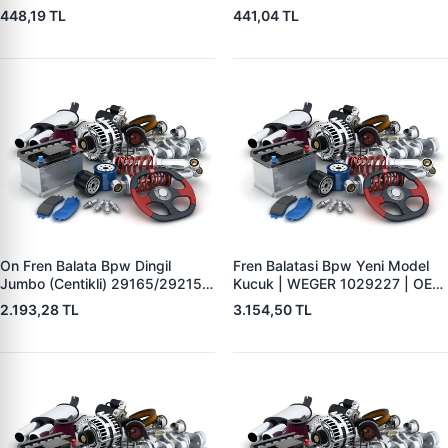
| YTT Y1727 | OEM 1605988
YTT Y1726 | OEM 1605985
448,19 TL
441,04 TL
On Fren Balata Bpw Dingil
Fren Balatasi Bpw Yeni Model
Jumbo (Centikli) 29165/29215 |
Kucuk | WEGER 1029227 | OEM
WEGER 10041-2 | OEM
509290120 29227
2.193,28 TL
3.154,50 TL
0509290050 0980102750
0980102930