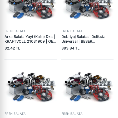
FREN BALATA
FREN BALATA
Arka Balata Yayi (Kalin) Dks |
Debriyaj Balatasi Deliksiz
KRAFTVOLL 21031909 | OEM
Universal | BESER
4325184
325X200X4
32,42 TL
393,84 TL
FREN BALATA
FREN BALATA