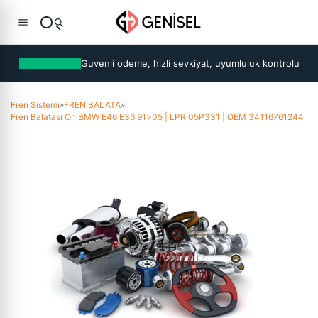
Guvenli odeme, hizli sevkiyat, uyumluluk kontrolu
Fren Sistemi
»
FREN BALATA
»
Fren Balatasi On BMW E46 E36 91>05 | LPR 05P331 | OEM 34116761244