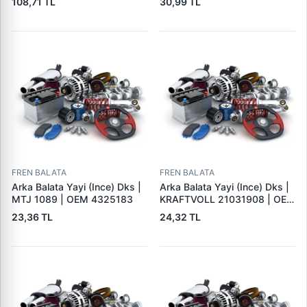
108,71 TL
30,99 TL
FREN BALATA
FREN BALATA
Arka Balata Yayi (Ince) Dks |
Arka Balata Yayi (Ince) Dks |
MTJ 1089 | OEM 4325183
KRAFTVOLL 21031908 | OEM
4325183
23,36 TL
24,32 TL