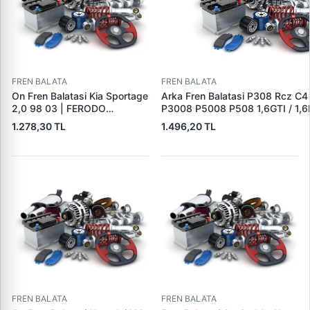
FREN BALATA
FREN BALATA
On Fren Balatasi Kia Sportage
Arka Fren Balatasi P308 Rcz C4
2,0 98 03 | FERODO
P3008 P5008 P508 1,6GTI / 1,6
FDB1536 | OEM
2,0HDI 07 / 10> | TRW GDB162
1.278,30 TL
1.496,20 TL
0K0453323Z
1608520680|DS1608520680|
FREN BALATA
FREN BALATA