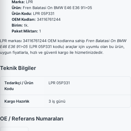
Marka:
LPR
Ürün:
Fren Balatasi On BMW E46 E36 91>05
Ürün Kodu:
LPR 05P331
OEM Kodları:
34116761244
Birim:
tk.
Paket Miktarı:
1
LPR markası 34116761244 OEM kodlarına sahip
Fren Balatasi On BMW
E46 E36 91>05
(LPR 05P331 kodlu) araçlar için uyumlu olan bu ürün,
uygun fiyatlarla, hızlı ve güvenli kargo ile hizmetinizdedir.
Teknik Bilgiler
Tedarikçi / Ürün
LPR 05P331
Kodu
Kargo Hazırlık
3 iş günü
OE / Referans Numaraları