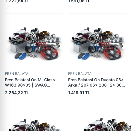
2.222,84 TL
1.591,08 TL
Logan 04> Dokker 12> G:116
80029 E | OEM BK21 2K021
Mm Y: 52,1 Mm K:17,4MM |
AC 2391870
DELPHI LP5005EV | OEM
410604076R
FREN BALATA
FREN BALATA
Fren Balatasi On Ml-Class
Fren Balatasi On Ducato 06>
W163 98>05 | SWAG
Arka / 207 06> 208 12> 301
10916410 | OEM
12> 307 00> 1007 05> 2008
2.264,32 TL
1.419,91 TL
A1634201220
13> Partner 96> Par | FEBI
16432 | OEM 4253.38