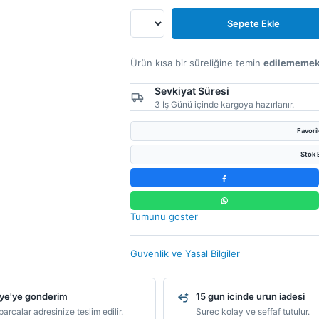
Sepete Ekle
Ürün kısa bir süreliğine temin
edilememek
Sevkiyat Süresi
3 İş Günü içinde kargoya hazırlanır.
Favori
Stok B
Tumunu goster
Guvenlik ve Yasal Bilgiler
ye'ye gonderim
15 gun icinde urun iadesi
arcalar adresinize teslim edilir.
Surec kolay ve seffaf tutulur.