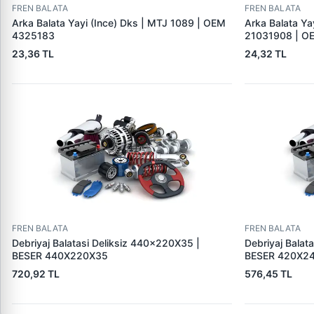
FREN BALATA
FREN BALATA
Arka Balata Yayi (Ince) Dks | MTJ 1089 | OEM
Arka Balata Ya
4325183
21031908 | O
23,36 TL
24,32 TL
FREN BALATA
FREN BALATA
Debriyaj Balatasi Deliksiz 440×220X35 |
Debriyaj Balat
BESER 440X220X35
BESER 420X2
720,92 TL
576,45 TL