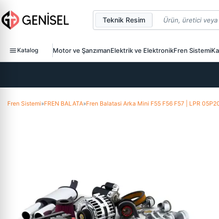
Teknik Resim
Katalog
Motor ve Şanzıman
Elektrik ve Elektronik
Fren Sistemi
Ka
Fren Sistemi
»
FREN BALATA
»
Fren Balatasi Arka Mini F55 F56 F57 | LPR 05