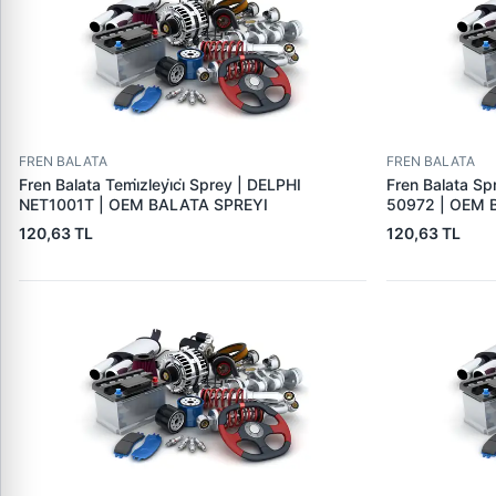
FREN BALATA
FREN BALATA
Fren Balata Temi̇zleyi̇ci̇ Sprey | DELPHI
Fren Balata Sp
NET1001T | OEM BALATA SPREYI
50972 | OEM 
120,63 TL
120,63 TL