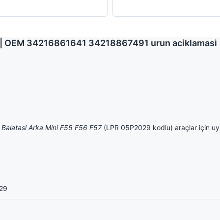
29 | OEM 34216861641 34218867491 urun aciklamasi
 Balatasi Arka Mini F55 F56 F57
(LPR 05P2029 kodlu) araçlar için uy
29