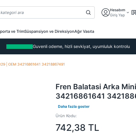
Hesabım
Giriş Yap
porta ve Trim
Süspansiyon ve Direksiyon
Ağır Vasıta
Guvenli odeme, hizli sevkiyat, uyumluluk kontrolu
P2029 | OEM 34216861641 34218867491
Fren Balatasi Arka Mi
34216861641 342188
Daha fazla goster
Ürün Kodu:
742,38
TL