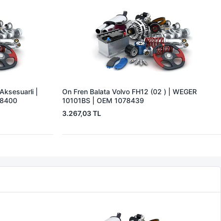
Aksesuarli |
On Fren Balata Volvo FH12 (02 ) | WEGER
08400
10101BS | OEM 1078439
3.267,03 TL