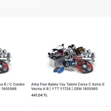
rsa B / C Combo
Arka Fren Balata Yay Takimi Corsa C Astra G
EM 1605988
Vectra A B | YTT Y1726 | OEM 1605985
441,04 TL