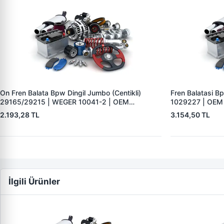
On Fren Balata Bpw Dingil Jumbo (Centikli)
Fren Balatasi 
29165/29215 | WEGER 10041-2 | OEM
1029227 | OEM
0509290050 0980102750 0980102930
2.193,28 TL
3.154,50 TL
İlgili Ürünler