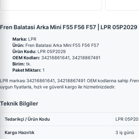
Fren Balatasi Arka Mini F55 F56 F57 | LPR 05P20
Marka:
LPR
Ürün:
Fren Balatasi Arka Mini F55 F56 F57
Ürün Kodu:
LPR 05P2029
OEM Kodları:
34216861641, 34218867491
Birim:
tk.
Paket Miktarı:
1
LPR markası 34216861641, 34218867491 OEM kodlarına sahip
Fren
uygun fiyatlarla, hızlı ve güvenli kargo ile hizmetinizdedir.
Teknik Bilgiler
Tedarikçi / Ürün Kodu
LPR 05P20
Kargo Hazırlık
3 iş günü