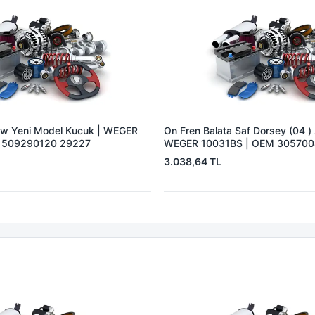
Bpw Yeni Model Kucuk | WEGER
On Fren Balata Saf Dorsey (04 ) 
 509290120 29227
WEGER 10031BS | OEM 30570
3.038,64 TL