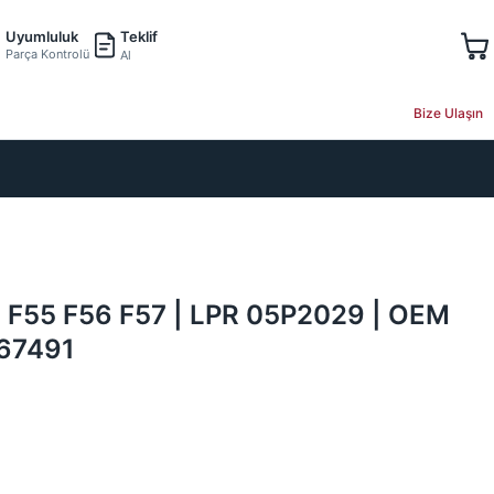
Teklif
Uyumluluk
Parça Kontrolü
Al
Bize Ulaşın
ni F55 F56 F57 | LPR 05P2029 | OEM
67491