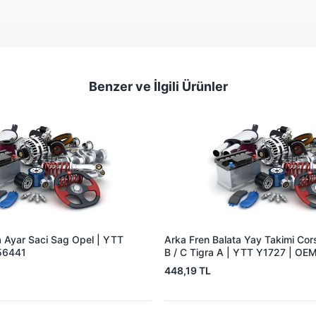
Benzer ve İlgili Ürünler
a Ayar Saci Sag Opel | YTT
Arka Fren Balata Yay Takimi Co
56441
B / C Tigra A | YTT Y1727 | O
448,19 TL