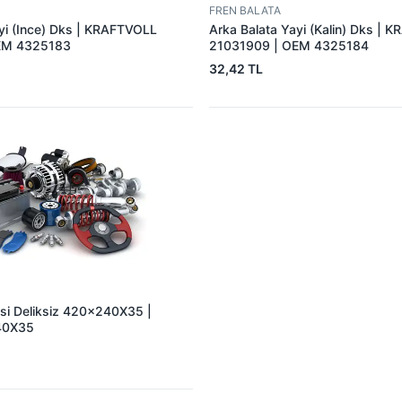
FREN BALATA
yi (Ince) Dks | KRAFTVOLL
Arka Balata Yayi (Kalin) Dks | 
EM 4325183
21031909 | OEM 4325184
32,42 TL
asi Deliksiz 420×240X35 |
40X35