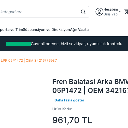
Hesabım
Giriş Yap
porta ve Trim
Süspansiyon ve Direksiyon
Ağır Vasıta
Guvenli odeme, hizli sevkiyat, uyumluluk kontrolu
6 | LPR 05P1472 | OEM 34216776937
Fren Balatasi Arka BM
05P1472 | OEM 3421
Daha fazla goster
Ürün Kodu:
961,70
TL