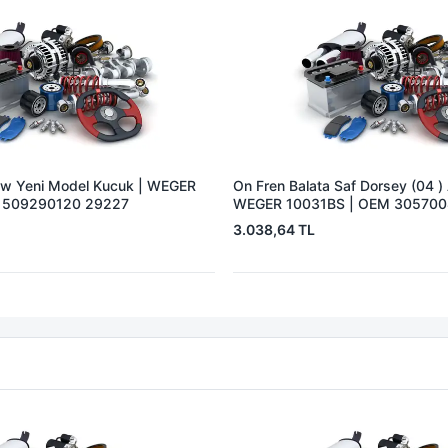
Bpw Yeni Model Kucuk | WEGER
On Fren Balata Saf Dorsey (04 ) 
 509290120 29227
WEGER 10031BS | OEM 30570
3.038,64 TL