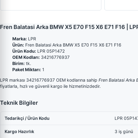
Fren Balatasi Arka BMW X5 E70 F15 X6 E71 F16 | 
Marka:
LPR
Ürün:
Fren Balatasi Arka BMW X5 E70 F15 X6 E71 F16
Ürün Kodu:
LPR 05P1472
OEM Kodları:
34216776937
Birim:
tk.
Paket Miktarı:
1
LPR markası 34216776937 OEM kodlarına sahip
Fren Balatasi Arka
fiyatlarla, hızlı ve güvenli kargo ile hizmetinizdedir.
Teknik Bilgiler
Tedarikçi / Ürün Kodu
LPR 05P14
Kargo Hazırlık
3 iş günü