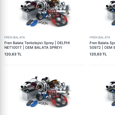
FREN BALATA
FREN BALATA
Fren Balata Temi̇zleyi̇ci̇ Sprey | DELPHI
Fren Balata Sp
NET1001T | OEM BALATA SPREYI
50972 | OEM 
120,63 TL
120,63 TL