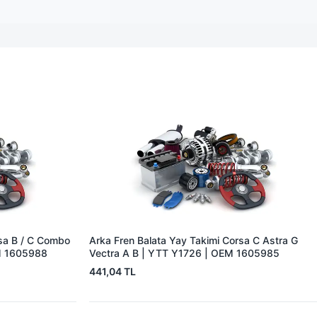
rsa B / C Combo
Arka Fren Balata Yay Takimi Corsa C Astra G
EM 1605988
Vectra A B | YTT Y1726 | OEM 1605985
441,04 TL