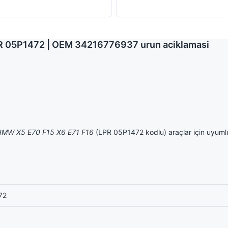
LPR 05P1472 | OEM 34216776937 urun aciklamasi
 BMW X5 E70 F15 X6 E71 F16
(LPR 05P1472 kodlu) araçlar için uyuml
72