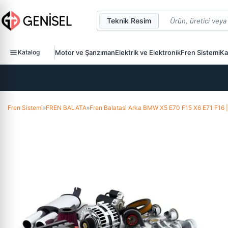
Teknik Resim
Katalog
Motor ve Şanzıman
Elektrik ve Elektronik
Fren Sistemi
Ka
Fren Sistemi
»
FREN BALATA
»
Fren Balatasi Arka BMW X5 E70 F15 X6 E71 F1