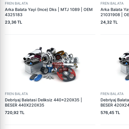
FREN BALATA
FREN BALATA
Arka Balata Yayi (Ince) Dks | MTJ 1089 | OEM
Arka Balata Ya
4325183
21031908 | O
23,36 TL
24,32 TL
FREN BALATA
FREN BALATA
Debriyaj Balatasi Deliksiz 440×220X35 |
Debriyaj Balat
BESER 440X220X35
BESER 420X2
720,92 TL
576,45 TL