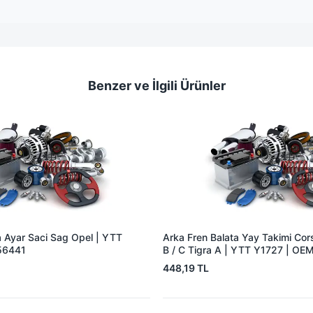
Benzer ve İlgili Ürünler
a Ayar Saci Sag Opel | YTT
Arka Fren Balata Yay Takimi Co
56441
B / C Tigra A | YTT Y1727 | O
448,19 TL