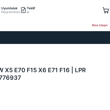
Teklif
Uyumluluk
Parça Kontrolü
Al
Bize Ulaşın
W X5 E70 F15 X6 E71 F16 | LPR
6776937