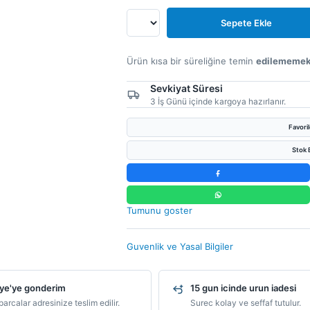
Sepete Ekle
Ürün kısa bir süreliğine temin
edilememek
Sevkiyat Süresi
3 İş Günü içinde kargoya hazırlanır.
Favori
Stok B
Tumunu goster
Guvenlik ve Yasal Bilgiler
ye'ye gonderim
15 gun icinde urun iadesi
arcalar adresinize teslim edilir.
Surec kolay ve seffaf tutulur.