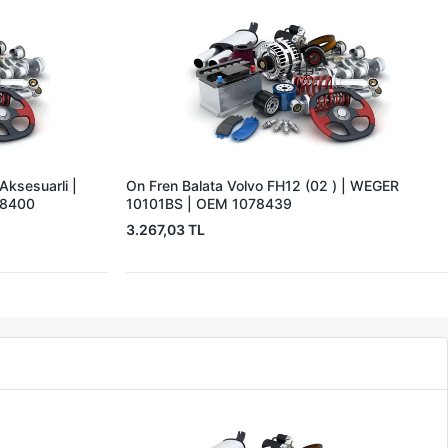
Aksesuarli |
On Fren Balata Volvo FH12 (02 ) | WEGER
08400
10101BS | OEM 1078439
3.267,03 TL