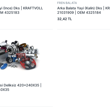
FREN BALATA
yi (Ince) Dks | KRAFTVOLL
Arka Balata Yayi (Kalin) Dks | 
EM 4325183
21031909 | OEM 4325184
32,42 TL
asi Deliksiz 420×240X35 |
40X35