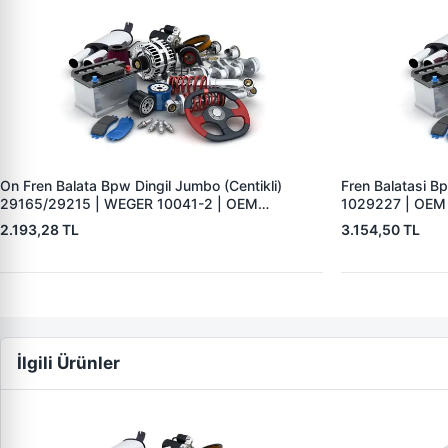
On Fren Balata Bpw Dingil Jumbo (Centikli)
Fren Balatasi 
29165/29215 | WEGER 10041-2 | OEM
1029227 | OEM
0509290050 0980102750 0980102930
2.193,28 TL
3.154,50 TL
İlgili Ürünler