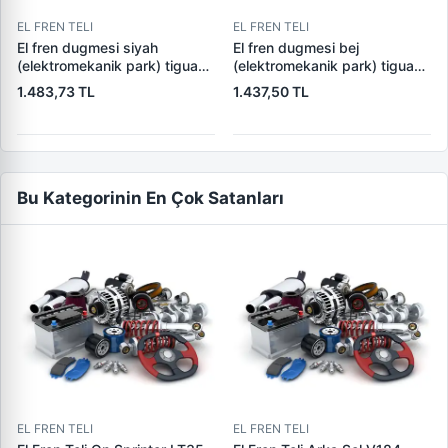
EL FREN TELI
EL FREN TELI
El fren dugmesi siyah
El fren dugmesi bej
(elektromekanik park) tiguan
(elektromekanik park) tiguan
12>18 sharan alhambra 11>15
12>18 sharan alhambra 11>15
1.483,73 TL
1.437,50 TL
5n0927225 5n0927225a
5n0927225 5n0927225a
5n0927225b
5n0927225b
Bu Kategorinin En Çok Satanları
EL FREN TELI
EL FREN TELI