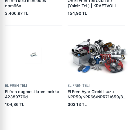
El fren kolu mercedes
On El Fren Teli Uzun Slx
dpm66a
(Yalniz Tel ) | KRAFTVOLL
21032187 | OEM 85009183
3.466,97 TL
154,90 TL
EL FREN TELI
EL FREN TELI
El fren dugmesi krom mokka
El Fren Ayar Circiri Isuzu
42389776d
NPR59/NPR66/NPR71/659/859
| CNM 101 111 | OEM
104,86 TL
303,13 TL
5471650250