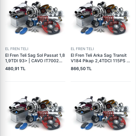
EL FREN TELI
EL FREN TELI
El Fren Teli Sag Sol Passat 1,8
El Fren Teli Arka Sag Transit
1,9TDI 93> | CAVO IT7002
V184 Pikap 2,4TDCI 115PS /
004 | OEM 3A0609721
125PS 00>06 (Arkadan
480,91 TL
866,50 TL
3A0609721B
Ceker Tek Teker) Olcu: 1386 /
1093 | ECEM SEE-033 | OEM
YC15 2A635 AF 4331041