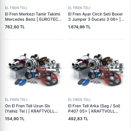
EL FREN TELI
EL FREN TELI
El Fren Merkezi Tamir Takimi.
El Fren Ayar Circir Seti Boxer
Mercedes Benz | EUROTECH
3 Jumper 3 Ducato 3 06> |
245.400.2 | OEM
WPI 2831170 | OEM 4341.12
762,60 TL
1.674,86 TL
KN065182201 0034307381
77362111
99707005875
EL FREN TELI
EL FREN TELI
On El Fren Teli Uzun Slx
El Fren Teli Arka (Sag / Sol)
(Yalniz Tel ) | KRAFTVOLL
P407 05> | KRAFTVOLL
21032187 | OEM 85009183
01090296 | OEM 4745X4
154,90 TL
492,83 TL
E074142