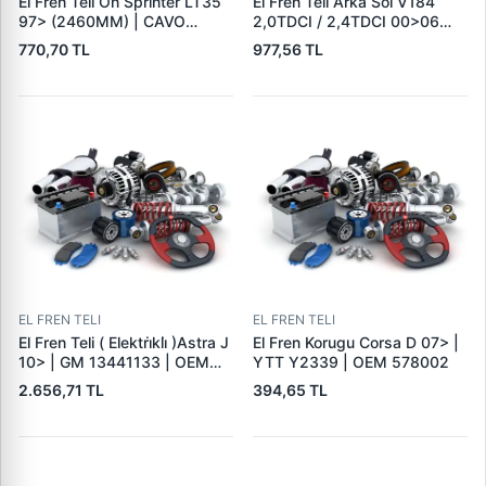
El Fren Teli On Sprinter LT35
El Fren Teli Arka Sol V184
97> (2460MM) | CAVO
2,0TDCI / 2,4TDCI 00>06
IT5502 638 | OEM
(A,Ceker Arka Tek Teker)
770,70 TL
977,56 TL
2D0609701B A9014202285
Olcu: 1528 / 1238 | ECEM
SEE-015 | OEM YC15-2A809-
CF YC15 2A809 CG 4122075
4331046
EL FREN TELI
EL FREN TELI
El Fren Teli ( Elektri̇kli̇ )Astra J
El Fren Korugu Corsa D 07> |
10> | GM 13441133 | OEM
YTT Y2339 | OEM 578002
522134
2.656,71 TL
394,65 TL