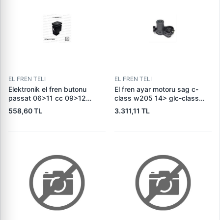
EL FREN TELI
EL FREN TELI
Elektronik el fren butonu
El fren ayar motoru sag c-
passat 06>11 cc 09>12
class w205 14> glc-class
3c0927225b
c253 16> a0009061303
558,60 TL
3.311,11 TL