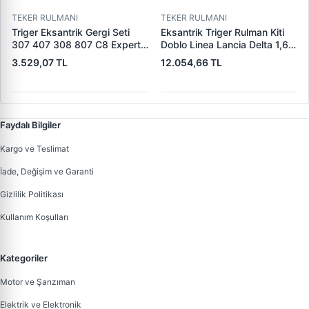
TEKER RULMANI
TEKER RULMANI
Triger Eksantrik Gergi Seti
Eksantrik Triger Rulman Kiti
307 407 308 807 C8 Expert
Doblo Linea Lancia Delta 1,6
3 Jumpy 3 EW7A EW10A 1.8
Multijet 07> | OPAR
3.529,07 TL
12.054,66 TL
16V 2.0 16 153 Dis(Dayco
71754562 | OEM 71754562
Kayis)(Alt Rulman) | ALLES
KIT 591/1 HT | OEM 0831V6
Faydalı Bilgiler
Kargo ve Teslimat
İade, Değişim ve Garanti
Gizlilik Politikası
Kullanım Koşulları
Kategoriler
Motor ve Şanzıman
Elektrik ve Elektronik