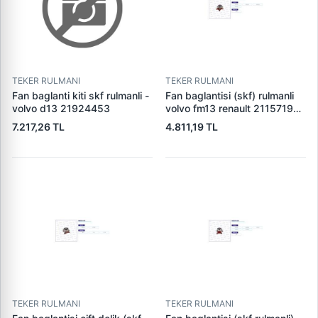
TEKER RULMANI
TEKER RULMANI
Fan baglanti kiti skf rulmanli -
Fan baglantisi (skf) rulmanli
volvo d13 21924453
volvo fm13 renault 21157196
- 20915050-7421986056
7.217,26 TL
4.811,19 TL
TEKER RULMANI
TEKER RULMANI