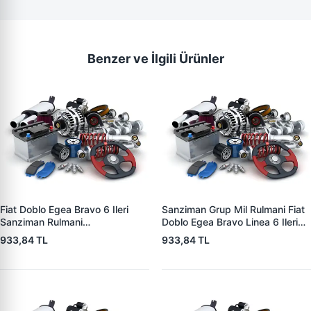
Benzer ve İlgili Ürünler
Fiat Doblo Egea Bravo 6 Ileri
Sanziman Grup Mil Rulmani Fiat
Sanziman Rulmani
Doblo Egea Bravo Linea 6 Ileri
43,18X91X18,30 | ZFA 439119 |
1.6 Mjet 10> | ZFA 438619 |
933,84 TL
933,84 TL
OEM 55246900 STA4391UR2
OEM 46340286 46356839
55246901