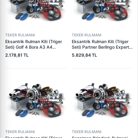
TEKER RULMANI
TEKER RULMANI
Eksantrik Rulman Kiti (Triger
Eksantrik Rulman Kiti (Triger
Seti) Golf 4 Bora A3 A4
Seti) Partner Berlingo Expert
Cordoba Ibiza Toledo Fabia
Jumpy P806 P205 P405
2.178,81 TL
5.829,84 TL
Octavia 1,6 8V / 16V Akl Bse
Boxer Jumper C15 Zx Xantia
Bfq Aeh | SKF VKMA01113 |
Evasion (XUD9 XUD9SD
OEM 06A198119
XUD9TE) (136 Dis Kayis) <
06A198119D
00 | EUROREPAR E118416 |
OEM
TEKER RULMANI
TEKER RULMANI