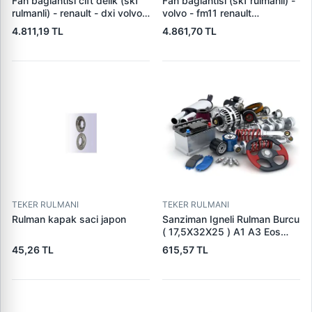
Fan baglantisi cift delik (skf
Fan baglantisi (skf rulmanli) -
rulmanli) - renault - dxi volvo -
volvo - fm11 renault
fh12 - fh16 - nl12 - fm9
21146755 - 20536568
4.811,19 TL
4.861,70 TL
21146743-1675786
TEKER RULMANI
TEKER RULMANI
Rulman kapak saci japon
Sanziman Igneli Rulman Burcu
( 17,5X32X25 ) A1 A3 Eos
Golf 5 6 7 Jetta Passat Polo
45,26 TL
615,57 TL
Touran Altea Leon Toledo
Octavia Rapid Superb Yeti |
SRT 16100230 | OEM
02U311132E