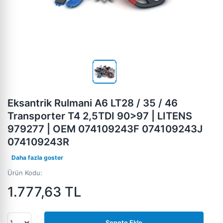
Eksantrik Rulmani A6 LT28 / 35 / 46
Transporter T4 2,5TDI 90>97 | LITENS
979277 | OEM 074109243F 074109243J
074109243R
Daha fazla goster
Ürün Kodu:
1.777,63
TL
Sepete Ekle