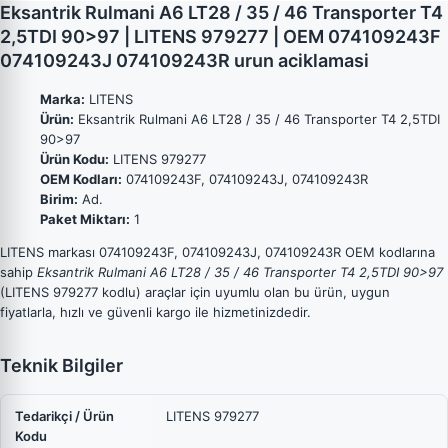
Eksantrik Rulmani A6 LT28 / 35 / 46 Transporter T4
2,5TDI 90>97 | LITENS 979277 | OEM 074109243F
074109243J 074109243R urun aciklamasi
Marka:
LITENS
Ürün:
Eksantrik Rulmani A6 LT28 / 35 / 46 Transporter T4 2,5TDI
90>97
Ürün Kodu:
LITENS 979277
OEM Kodları:
074109243F, 074109243J, 074109243R
Birim:
Ad.
Paket Miktarı:
1
LITENS markası 074109243F, 074109243J, 074109243R OEM kodlarına
sahip
Eksantrik Rulmani A6 LT28 / 35 / 46 Transporter T4 2,5TDI 90>97
(LITENS 979277 kodlu) araçlar için uyumlu olan bu ürün, uygun
fiyatlarla, hızlı ve güvenli kargo ile hizmetinizdedir.
Teknik Bilgiler
Tedarikçi / Ürün
LITENS 979277
Kodu