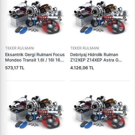
TEKER RULMANI
TEKER RULMANI
Eksantrik Gergi Rulmani Focus
Debriyaj Hidrolik Rulman
Mondeo Transit 1.6I / 16I 16V
Z12XEP Z14XEP Astra G
/ 1.8I / 1.8 1 16V / 2.0I 96> |
Corsa C (Borulu) | AISIN
573,17 TL
4.126,06 TL
ABA 25853879 | OEM XS7G
CSCE-OP03 | OEM 5679331
6M250 BA 1213852
5679335 93172628