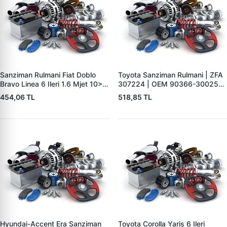
Sanziman Rulmani Fiat Doblo
Toyota Sanziman Rulmani | ZFA
Bravo Linea 6 Ileri 1.6 Mjet 10> |
307224 | OEM 90366-30025
ZFA 326615 | OEM 55223125
90366-30067
454,06 TL
518,85 TL
46340288
Hyundai-Accent Era Sanziman
Toyota Corolla Yaris 6 Ileri