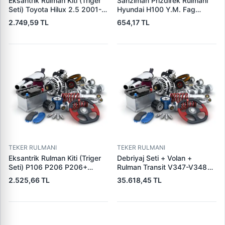
Eksantrik Rulman Kiti (Triger
Sanziman Prizdirek Rulmani
Seti) Toyota Hilux 2.5 2001-
Hyundai H100 Y.M. Fag
2005 Hilux Vigo 2.5 3.0
8007382RSNR | ZFA 409223
2.749,59 TL
654,17 TL
2005-> Hiace 2001-2006
| OEM 43222-4A050 FAG
Landcruiser 2002-2009 |
800738-2RS NR
GMB VT191711 | OEM
135050L010
TEKER RULMANI
TEKER RULMANI
Eksantrik Rulman Kiti (Triger
Debriyaj Seti + Volan +
Seti) P106 P206 P206+
Rulman Transit V347-V348
(T3A) C2 C3 C3 2 TU1JP /
TT9 2.2 155PS 11>14 Transit
2.525,66 TL
35.618,45 TL
TU1A (1,0 8V / 1,1 8V)
V363 Ttg 14> | LUK
P206+Plus C3 3 TU3A5 (1,4
600026200 | OEM BK31
8V E5) | LITENS LT9790010A
7C625 AA 2123160
| OEM 83184