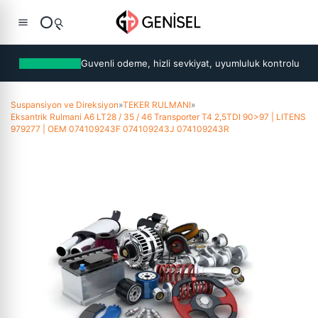
Guvenli odeme, hizli sevkiyat, uyumluluk kontrolu
Suspansiyon ve Direksiyon
»
TEKER RULMANI
»
Eksantrik Rulmani A6 LT28 / 35 / 46 Transporter T4 2,5TDI 90>97 | LITENS
979277 | OEM 074109243F 074109243J 074109243R