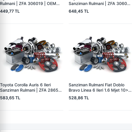
Rulmani | ZFA 306019 | OEM
Sanziman Rulmani | ZFA 306018
43225-32000
| OEM 90366-30096
449,77 TL
648,45 TL
Toyota Corolla Auris 6 Ileri
Sanziman Rulmani Fiat Doblo
Sanziman Rulmani | ZFA 286518
Bravo Linea 6 Ileri 1.6 Mjet 10> |
| OEM 90366-W0022
ZFA 276616 | OEM 55223125
583,65 TL
528,86 TL
46340288