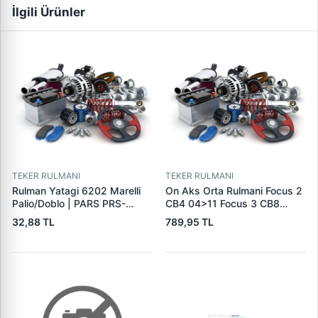
İlgili Ürünler
TEKER RULMANI
TEKER RULMANI
Rulman Yatagi 6202 Marelli
On Aks Orta Rulmani Focus 2
Palio/Doblo | PARS PRS-
CB4 04>11 Focus 3 CB8
ARY0060 | OEM 29X5671
11>14 Focus Iiii Cew 14>
32,88 TL
789,95 TL
Mondeo 4 CA2 07>14 Transit
V184 TT8 01>06 2.0 125PS
Tdci̇ Yeni̇ Connect Chc 1.6
/1.5 Tdci̇ 15> Fiesta Ccn
12>17