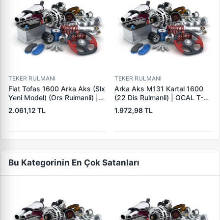
TEKER RULMANI
TEKER RULMANI
Fiat Tofas 1600 Arka Aks (Slx
Arka Aks M131 Kartal 1600
Yeni Model) (Ors Rulmanli) |
(22 Dis Rulmanli) | OCAL T-
OCAL T-127 | OEM 85014774
129 | OEM 4472221
2.061,12 TL
1.972,98 TL
85014899
Bu Kategorinin En Çok Satanları