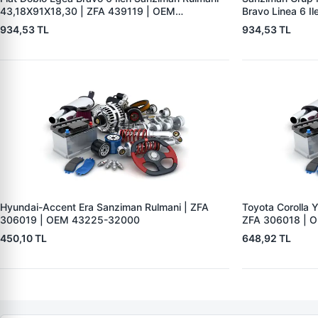
43,18X91X18,30 | ZFA 439119 | OEM
Bravo Linea 6 Il
55246900 STA4391UR2
OEM 46340286
934,53 TL
934,53 TL
Hyundai-Accent Era Sanziman Rulmani | ZFA
Toyota Corolla Y
306019 | OEM 43225-32000
ZFA 306018 | 
450,10 TL
648,92 TL