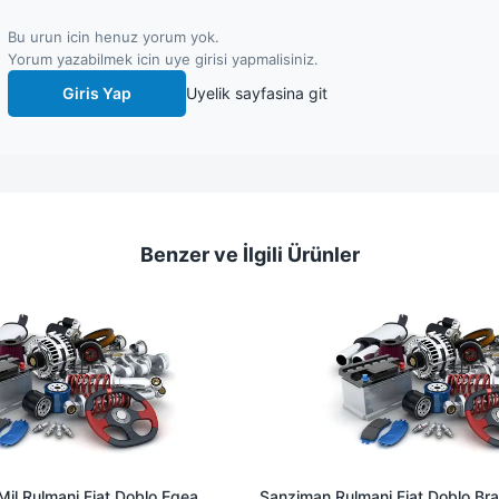
Bu urun icin henuz yorum yok.
Yorum yazabilmek icin uye girisi yapmalisiniz.
Giris Yap
Uyelik sayfasina git
Benzer ve İlgili Ürünler
il Rulmani Fiat Doblo Egea
Sanziman Rulmani Fiat Doblo Brav