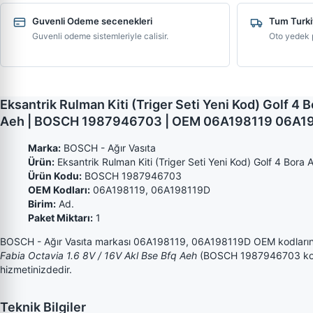
Guvenli Odeme secenekleri
Tum Turki
Guvenli odeme sistemleriyle calisir.
Oto yedek p
Eksantrik Rulman Kiti (Triger Seti Yeni Kod) Golf 4 
Aeh | BOSCH 1987946703 | OEM 06A198119 06A198
Marka:
BOSCH - Ağır Vasıta
Ürün:
Eksantrik Rulman Kiti (Triger Seti Yeni Kod) Golf 4 Bor
Ürün Kodu:
BOSCH 1987946703
OEM Kodları:
06A198119, 06A198119D
Birim:
Ad.
Paket Miktarı:
1
BOSCH - Ağır Vasıta markası 06A198119, 06A198119D OEM kodları
Fabia Octavia 1.6 8V / 16V Akl Bse Bfq Aeh
(BOSCH 1987946703 kodlu) 
hizmetinizdedir.
Teknik Bilgiler