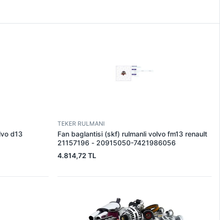
TEKER RULMANI
olvo d13
Fan baglantisi (skf) rulmanli volvo fm13 renault
21157196 - 20915050-7421986056
4.814,72 TL