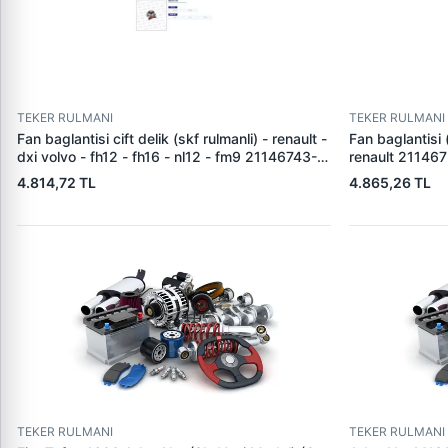
TEKER RULMANI
TEKER RULMANI
Fan baglantisi cift delik (skf rulmanli) - renault -
Fan baglantisi 
dxi volvo - fh12 - fh16 - nl12 - fm9 21146743-
renault 21146
1675786
4.814,72 TL
4.865,26 TL
TEKER RULMANI
TEKER RULMANI