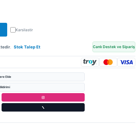
Karsilastir
tedir
.
Stok Talep Et
Canlı Destek ve Sipariş
lere Ekle
ildirimi