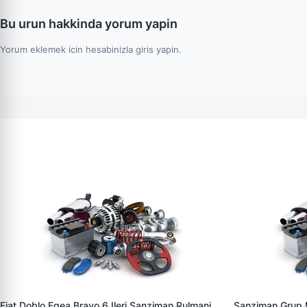
Bu urun hakkinda yorum yapin
Yorum eklemek icin hesabinizla giris yapin.
Fiat Doblo Egea Bravo 6 Ileri Sanziman Rulmani
Sanziman Grup M