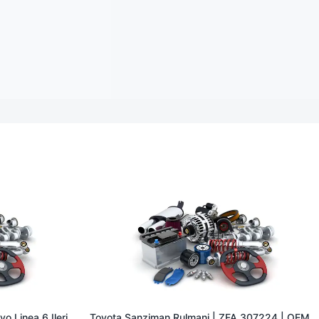
o Linea 6 Ileri
Toyota Sanziman Rulmani | ZFA 307224 | OEM