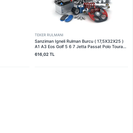
TEKER RULMANI
Sanziman Igneli Rulman Burcu ( 17,5X32X25 )
A1 A3 Eos Golf 5 6 7 Jetta Passat Polo Touran
Altea Leon Toledo Octavia Rapid Superb Yeti |
616,02 TL
SRT 16100230 | OEM 02U311132E