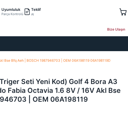
Teklif
Uyumluluk
Parça Kontrolü
Al
Bize Ulaşın
/ 16V Akl Bse Bfq Aeh | BOSCH 1987946703 | OEM 06A198119 06A198119D
Triger Seti Yeni Kod) Golf 4 Bora A3
o Fabia Octavia 1.6 8V / 16V Akl Bse
7946703 | OEM 06A198119