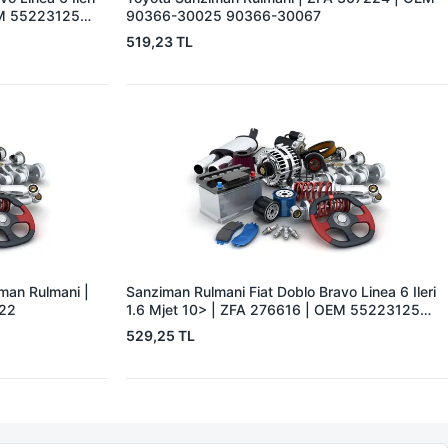
EM 55223125
90366-30025 90366-30067
519,23 TL
iman Rulmani |
Sanziman Rulmani Fiat Doblo Bravo Linea 6 Ileri
022
1.6 Mjet 10> | ZFA 276616 | OEM 55223125
46340288
529,25 TL