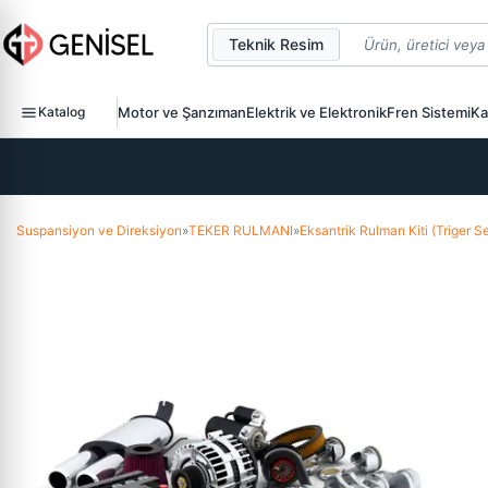
Teknik Resim
Katalog
Motor ve Şanzıman
Elektrik ve Elektronik
Fren Sistemi
Ka
Suspansiyon ve Direksiyon
»
TEKER RULMANI
»
Eksantrik Rulman Kiti (Triger