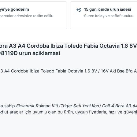
ye'ye gonderim
15 gun icinde urun iadesi
arcalar adresinize teslim edilir.
Surec kolay ve seffaf tutulur.
Bora A3 A4 Cordoba Ibiza Toledo Fabia Octavia 1.6 8V
119D urun aciklamasi
a A3 A4 Cordoba Ibiza Toledo Fabia Octavia 1.6 8V / 16V Akl Bse Bfq 
na sahip
Eksantrik Rulman Kiti (Triger Seti Yeni Kod) Golf 4 Bora A3 
araçlar için uyumlu olan bu ürün, uygun fiyatlarla, hızlı ve güvenli