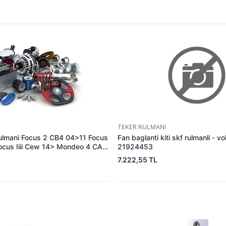
TEKER RULMANI
ulmani Focus 2 CB4 04>11 Focus
Fan baglanti kiti skf rulmanli - v
ocus Iiii Cew 14> Mondeo 4 CA2
21924453
 V184 TT8 01>06 2.0 125PS Tdci̇
7.222,55 TL
hc 1.6 /1.5 Tdci̇ 15> Fiesta Ccn