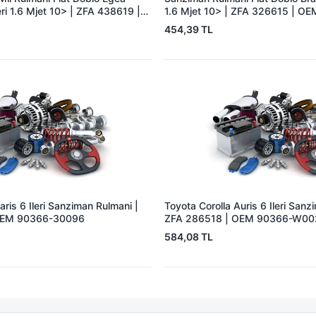
eri 1.6 Mjet 10> | ZFA 438619 |
1.6 Mjet 10> | ZFA 326615 | O
 46356839 55246901
46340288
454,39 TL
aris 6 Ileri Sanziman Rulmani |
Toyota Corolla Auris 6 Ileri Sanz
OEM 90366-30096
ZFA 286518 | OEM 90366-W0
584,08 TL