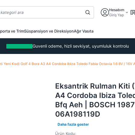
Hesabım
Giriş Yap
porta ve Trim
Süspansiyon ve Direksiyon
Ağır Vasıta
Guvenli odeme, hizli sevkiyat, uyumluluk kontrolu
 Seti Yeni Kod) Golf 4 Bora A3 A4 Cordoba Ibiza Toledo Fabia Octavia 1.6 8V 
Eksantrik Rulman Kiti (
A4 Cordoba Ibiza Toled
Bfq Aeh | BOSCH 198
06A198119D
Daha fazla goster
Ürün Kodu: