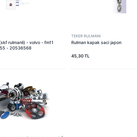
TEKER RULMANI
(skf rulmanli) - volvo - fm11
Rulman kapak saci japon
755 - 20536568
45,30 TL