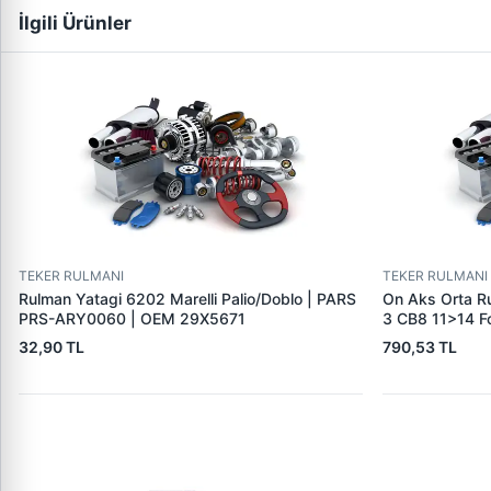
İlgili Ürünler
TEKER RULMANI
TEKER RULMANI
Rulman Yatagi 6202 Marelli Palio/Doblo | PARS
On Aks Orta R
PRS-ARY0060 | OEM 29X5671
3 CB8 11>14 F
07>14 Transit
32,90 TL
790,53 TL
Yeni̇ Connect C
12>17