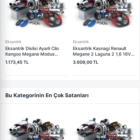
Eksantrik
Eksantrik
Eksantrik Dislisi Ayarli Clio
Eksantrik Kasnagi Renault
Kangoo Megane Modus
Megane 2 Laguna 2 1,6 16V
Fluence 1.5DCI K9K (40 Dis) |
K4M | ZENON RN2005 | OEM
1.173,45 TL
3.609,00 TL
ZENON RN2037 | OEM
7701478505
7701478037
Bu Kategorinin En Çok Satanları