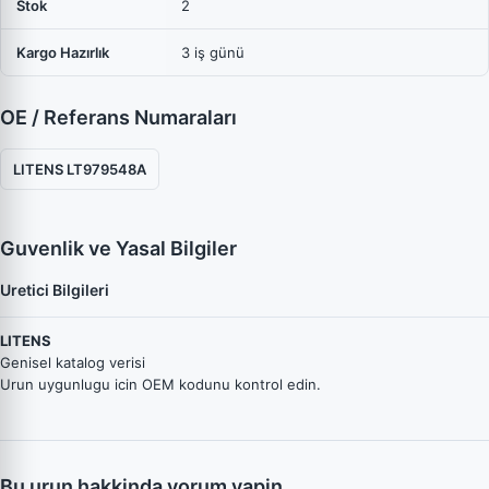
Stok
2
Kargo Hazırlık
3 iş günü
OE / Referans Numaraları
LITENS LT979548A
Guvenlik ve Yasal Bilgiler
Uretici Bilgileri
LITENS
Genisel katalog verisi
Urun uygunlugu icin OEM kodunu kontrol edin.
Bu urun hakkinda yorum yapin