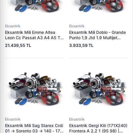
Eksantrik
Eksantrik
Eksantrik Mili Emme Altea
Eksantrik Mili Doblo - Grande
Leon Cc Passat A3 A4 A5 Tt
Punto 1,9 Jtd 1.9 Multijet
Octavia Superb Yeti 1.8TFSI
(Dokum) | KAMEKS 10408 |
21.439,55 TL
3.933,59 TL
Cdaa Cdab Bzb | ESTAS
OEM 46772393
EST58183 | OEM
06H109021J 06H109021K
Eksantrik
Eksantrik
Eksantrik Mili Sag Starex Crdi
Eksantrik Gergi Kiti (171X240)
01 -> Sorento 03 -> 140 - 170
Frontera A 2,2 1 (95 98) |