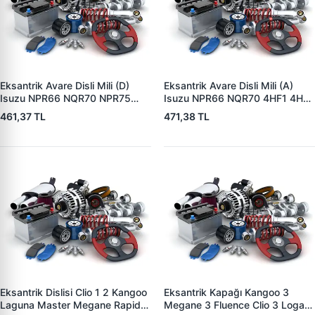
Eksantrik Avare Disli Mili (D)
Eksantrik Avare Disli Mili (A)
Isuzu NPR66 NQR70 NPR75
Isuzu NPR66 NQR70 4HF1 4HE1
Novo Turkuaz 4HF1 4HE1 4HK1 |
| ZIPTEK 8943346820 | OEM
461,37 TL
471,38 TL
ZIPTEK 8971043800 | OEM
8943346820 8943346821
8971043800 8980607800
Eksantrik Dislisi Clio 1 2 Kangoo
Eksantrik Kapağı Kangoo 3
Laguna Master Megane Rapid
Megane 3 Fluence Clio 3 Logan