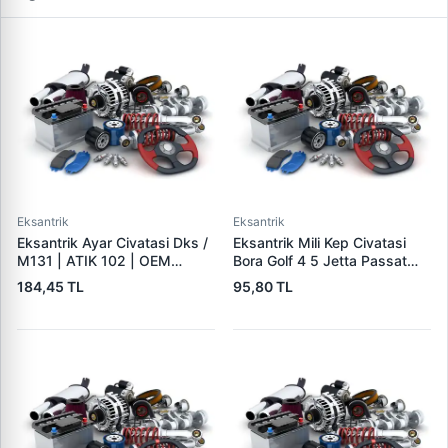
Eksantrik
Eksantrik
Eksantrik Ayar Civatasi Dks /
Eksantrik Mili Kep Civatasi
M131 | ATIK 102 | OEM
Bora Golf 4 5 Jetta Passat
8D0598001
Polo Touran Touareg T5 A2
184,45 TL
95,80 TL
A3 A4 A6 Altea Cordoba
Ibiza Leon Toledo Fabia
Octavia Roomster Superb |
BETTO B20216 | OEM
038103714