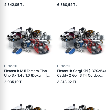
Hp | HMC 242004A200 |
GATES K015461XS | OEM
4.342,05 TL
6.860,54 TL
OEM 242004A000
93174264
242004A200 242004A400
Eksantrik
Eksantrik
Eksantrik Mili Tempra Tipo
Eksantrik Gergi Kiti (137X254)
Uno Slx 1,4 / 1,6 (Dokum) |
Caddy 2 Golf 3 T4 Cordob
KAMEKS 10409 | OEM
Ibiza 2 3 Toledo 1 1.9D 1Y
2.035,19 TL
3.313,02 TL
7552612
Aey Alh Ale | LITENS
LT979286A | OEM
028198119A