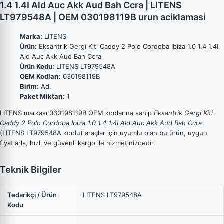
1.4 1.4I Ald Auc Akk Aud Bah Ccra | LITENS
LT979548A | OEM 030198119B urun aciklamasi
Marka:
LITENS
Ürün:
Eksantrik Gergi Kiti Caddy 2 Polo Cordoba Ibiza 1.0 1.4 1.4I
Ald Auc Akk Aud Bah Ccra
Ürün Kodu:
LITENS LT979548A
OEM Kodları:
030198119B
Birim:
Ad.
Paket Miktarı:
1
LITENS markası 030198119B OEM kodlarına sahip
Eksantrik Gergi Kiti
Caddy 2 Polo Cordoba Ibiza 1.0 1.4 1.4I Ald Auc Akk Aud Bah Ccra
(LITENS LT979548A kodlu) araçlar için uyumlu olan bu ürün, uygun
fiyatlarla, hızlı ve güvenli kargo ile hizmetinizdedir.
Teknik Bilgiler
Tedarikçi / Ürün
LITENS LT979548A
Kodu