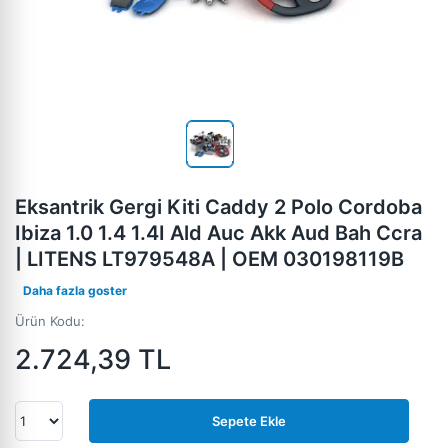
Eksantrik Gergi Kiti Caddy 2 Polo Cordoba
Ibiza 1.0 1.4 1.4I Ald Auc Akk Aud Bah Ccra
| LITENS LT979548A | OEM 030198119B
Daha fazla goster
Ürün Kodu:
2.724,39
TL
Sepete Ekle