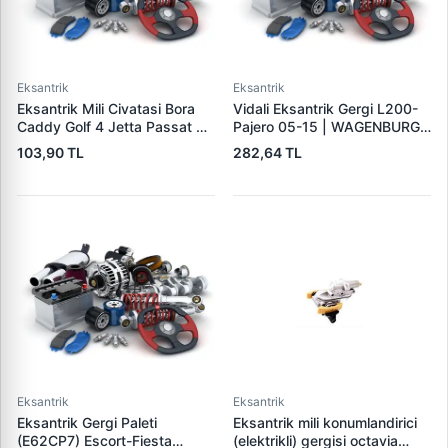
Eksantrik
Eksantrik
Eksantrik Mili Civatasi Bora
Vidali Eksantrik Gergi L200-
Caddy Golf 4 Jetta Passat T5
Pajero 05-15 | WAGENBURG
A3 A4 A6 Leon 1.9 2.0TDI Bls
10133030 | OEM 1145A020
103,90 TL
282,64 TL
Bdj Bmm Bjb | BETTO B20215
| OEM 038103714A
Eksantrik
Eksantrik
Eksantrik Gergi Paleti
Eksantrik mili konumlandirici
(E62CP7) Escort-Fiesta
(elektrikli) gergisi octavia