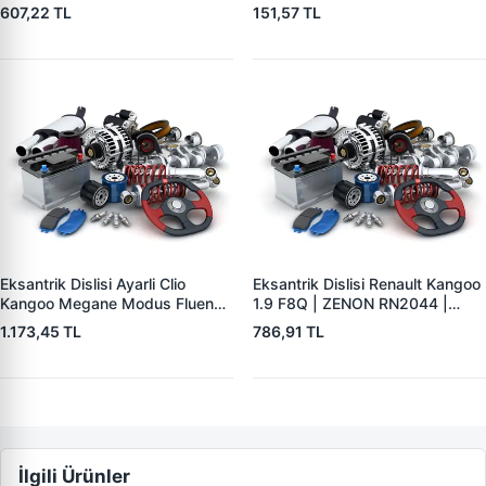
Scenic Trafic 1.9 F9Q | ZENON
Duster Lodgy Sandero 1,5DCI
607,22 TL
151,57 TL
RN2049 | OEM 7700107249
K9K Mercedes Citan W176
W415 12> | ZENON RN4372 |
OEM 8200653608
8200302572 A6070521100
Eksantrik Dislisi Ayarli Clio
Eksantrik Dislisi Renault Kangoo
Kangoo Megane Modus Fluence
1.9 F8Q | ZENON RN2044 |
1.5DCI K9K (40 Dis) | ZENON
OEM 7700866844
1.173,45 TL
786,91 TL
RN2037 | OEM 7701478037
İlgili Ürünler