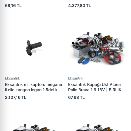
81>91 | ECEM 752 | OEM
superb passat polo a4 a6
68,16 TL
4.377,80 TL
1086426 1113176 6032339
1.8tfsi awt adr apt arg
058109088d 058109088e
058109088k
Eksantrik
Eksantrik
Eksantrik mil kaptoru megane
Eksantrik Kapağı Ust Albea
ii clio kangoo logan 1,5dci k9k
Palio Brava 1.6 16V | BIRLIK
2375000q0b, 23731bc41a,
0046 | OEM 46790429
2.107,16 TL
67,68 TL
8200187804