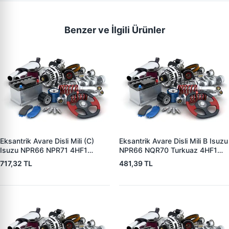
Benzer ve İlgili Ürünler
Eksantrik Avare Disli Mili (C)
Eksantrik Avare Disli Mili B Isuzu
Isuzu NPR66 NPR71 4HF1
NPR66 NQR70 Turkuaz 4HF1
4HG1-T | ZIPTEK 8973500210 |
4HE1 | ZIPTEK 8971863980 |
717,32 TL
481,39 TL
OEM 8973500210
OEM 8971863980 8971863981
8970655551