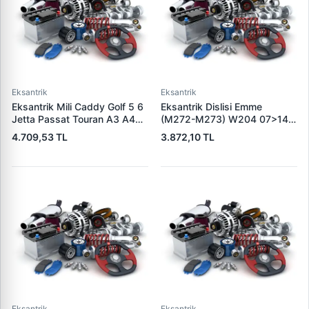
Eksantrik
Eksantrik
Eksantrik Mili Caddy Golf 5 6
Eksantrik Dislisi Emme
Jetta Passat Touran A3 A4
(M272-M273) W204 07>14
Leon Toledo Octavia 1,6 Bse
W203 99>07 E Serisi W211
4.709,53 TL
3.872,10 TL
Bsf Ccsa Cmxa | ESTAS
01>09 W212 09>15 |
EST58046 | OEM
KRAFTVOLL 12180022 | OEM
06B109101G 06B109101Q
A2720505347
06B109101AB
Eksantrik
Eksantrik