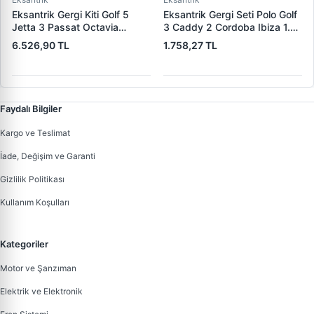
Eksantrik Gergi Kiti Golf 5
Eksantrik Gergi Seti Polo Golf
Jetta 3 Passat Octavia
3 Caddy 2 Cordoba Ibiza 1.4
Toledo 3 Leon A3 2,0TDI 16V
Aex Akv Anx Apq Adx | SNR
6.526,90 TL
1.758,27 TL
(Bkp Bmr Bre Bkd) | SKF
KD45714 | OEM 030198119A
VKMA01259 | OEM
6K0198001A
03G198119A
Faydalı Bilgiler
Kargo ve Teslimat
İade, Değişim ve Garanti
Gizlilik Politikası
Kullanım Koşulları
Kategoriler
Motor ve Şanzıman
Elektrik ve Elektronik