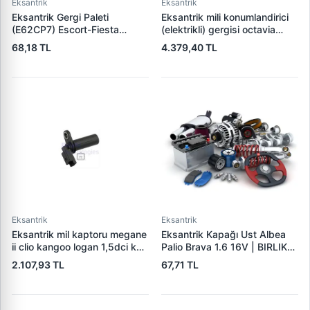
Eksantrik
Eksantrik
Eksantrik Gergi Paleti
Eksantrik mili konumlandirici
(E62CP7) Escort-Fiesta
(elektrikli) gergisi octavia
81>91 | ECEM 752 | OEM
superb passat polo a4 a6
68,18 TL
4.379,40 TL
1086426 1113176 6032339
1.8tfsi awt adr apt arg
058109088d 058109088e
058109088k
Eksantrik
Eksantrik
Eksantrik mil kaptoru megane
Eksantrik Kapağı Ust Albea
ii clio kangoo logan 1,5dci k9k
Palio Brava 1.6 16V | BIRLIK
2375000q0b, 23731bc41a,
0046 | OEM 46790429
2.107,93 TL
67,71 TL
8200187804