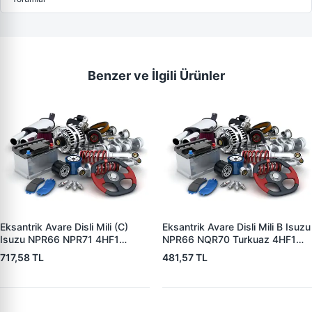
Benzer ve İlgili Ürünler
Eksantrik Avare Disli Mili (C)
Eksantrik Avare Disli Mili B Isuzu
Isuzu NPR66 NPR71 4HF1
NPR66 NQR70 Turkuaz 4HF1
4HG1-T | ZIPTEK 8973500210 |
4HE1 | ZIPTEK 8971863980 |
717,58 TL
481,57 TL
OEM 8973500210
OEM 8971863980 8971863981
8970655551