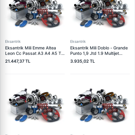
Eksantrik
Eksantrik
Eksantrik Mili Emme Altea
Eksantrik Mili Doblo - Grande
Leon Cc Passat A3 A4 A5 Tt
Punto 1,9 Jtd 1.9 Multijet
Octavia Superb Yeti 1.8TFSI
(Dokum) | KAMEKS 10408 |
21.447,37 TL
3.935,02 TL
Cdaa Cdab Bzb | ESTAS
OEM 46772393
EST58183 | OEM
06H109021J 06H109021K