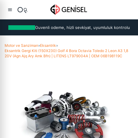
Guvenli odeme, hizli sevkiyat, uyumluluk kontrolu
Motor ve Sanziman
»
Eksantrik
»
Eksantrik Gergi Kiti (150X230) Golf 4 Bora Octavia Toledo 2 Leon A3 1,8
20V (Agn Ajq Ary Amk Bfn) | LITENS LT979004A | OEM 06B198119C