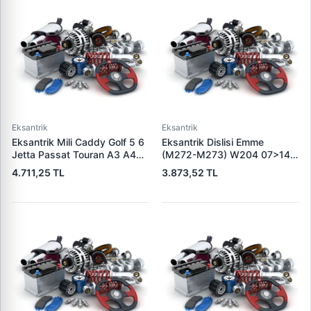
Eksantrik
Eksantrik
Eksantrik Mili Caddy Golf 5 6
Eksantrik Dislisi Emme
Jetta Passat Touran A3 A4
(M272-M273) W204 07>14
Leon Toledo Octavia 1,6 Bse
W203 99>07 E Serisi W211
4.711,25 TL
3.873,52 TL
Bsf Ccsa Cmxa | ESTAS
01>09 W212 09>15 |
EST58046 | OEM
KRAFTVOLL 12180022 | OEM
06B109101G 06B109101Q
A2720505347
06B109101AB