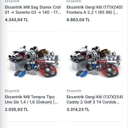
Eksantrik
Eksantrik
Eksantrik Mili Sag Starex Crdi
Eksantrik Gergi Kiti (171X240)
01 -> Sorento 03 -> 140 - 170
Frontera A 2,2 1 (95 98) |
Hp | HMC 242004A200 |
GATES K015461XS | OEM
4.343,64 TL
6.863,04 TL
OEM 242004A000
93174264
242004A200 242004A400
Eksantrik
Eksantrik
Eksantrik Mili Tempra Tipo
Eksantrik Gergi Kiti (137X254)
Uno Slx 1,4 / 1,6 (Dokum) |
Caddy 2 Golf 3 T4 Cordob
KAMEKS 10409 | OEM
Ibiza 2 3 Toledo 1 1.9D 1Y
2.035,93 TL
3.314,23 TL
7552612
Aey Alh Ale | LITENS
LT979286A | OEM
028198119A