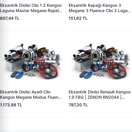
Eksantrik Dislisi Clio 1 2 Kangoo
Eksantrik Kapağı Kangoo 3
Laguna Master Megane Rapid
Megane 3 Fluence Clio 3 Logan
Scenic Trafic 1.9 F9Q | ZENON
Duster Lodgy Sandero 1,5DCI
607,44 TL
151,62 TL
RN2049 | OEM 7700107249
K9K Mercedes Citan W176
W415 12> | ZENON RN4372 |
OEM 8200653608
8200302572 A6070521100
Eksantrik Dislisi Ayarli Clio
Eksantrik Dislisi Renault Kangoo
Kangoo Megane Modus Fluence
1.9 F8Q | ZENON RN2044 |
1.5DCI K9K (40 Dis) | ZENON
OEM 7700866844
1.173,88 TL
787,20 TL
RN2037 | OEM 7701478037