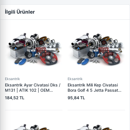
İlgili Ürünler
Eksantrik
Eksantrik
Eksantrik Ayar Civatasi Dks /
Eksantrik Mili Kep Civatasi
M131 | ATIK 102 | OEM
Bora Golf 4 5 Jetta Passat
8D0598001
Polo Touran Touareg T5 A2
184,52 TL
95,84 TL
A3 A4 A6 Altea Cordoba
Ibiza Leon Toledo Fabia
Octavia Roomster Superb |
BETTO B20216 | OEM
038103714