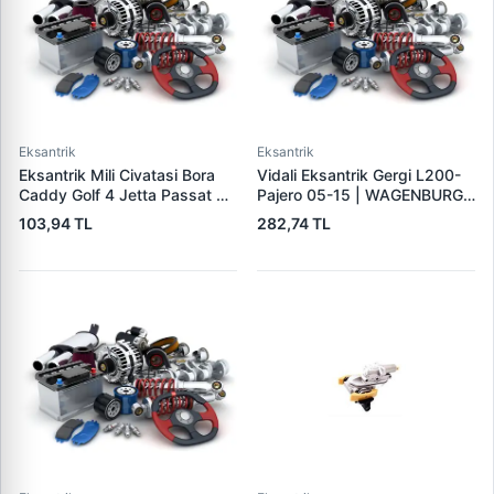
Eksantrik
Eksantrik
Eksantrik Mili Civatasi Bora
Vidali Eksantrik Gergi L200-
Caddy Golf 4 Jetta Passat T5
Pajero 05-15 | WAGENBURG
A3 A4 A6 Leon 1.9 2.0TDI Bls
10133030 | OEM 1145A020
103,94 TL
282,74 TL
Bdj Bmm Bjb | BETTO B20215
| OEM 038103714A