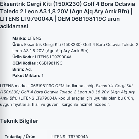
Eksantrik Gergi Kiti (150X230) Golf 4 Bora Octavia
Toledo 2 Leon A3 1,8 20V (Agn Ajq Ary Amk Bfn) |
LITENS LT979004A | OEM 06B198119C urun
aciklamasi
Marka:
LITENS
Ürün:
Eksantrik Gergi Kiti (150X230) Golf 4 Bora Octavia Toledo 2
Leon A3 1,8 20V (Agn Ajq Ary Amk Bfn)
Ürün Kodu:
LITENS LT979004A
OEM Kodları:
06B198119C
Birim:
Ad.
Paket Miktarı:
1
LITENS markası 06B198119C OEM kodlarına sahip
Eksantrik Gergi Kiti
(150X230) Golf 4 Bora Octavia Toledo 2 Leon A3 1,8 20V (Agn Ajq Ary
Amk Bfn)
(LITENS LT979004A kodlu) araçlar için uyumlu olan bu ürün,
uygun fiyatlarla, hızlı ve güvenli kargo ile hizmetinizdedir.
Teknik Bilgiler
Tedarikçi / Ürün
LITENS LT979004A