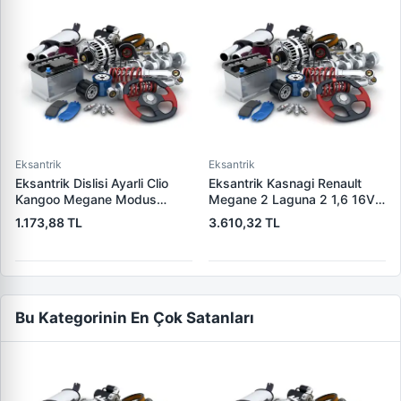
Eksantrik
Eksantrik
Eksantrik Dislisi Ayarli Clio
Eksantrik Kasnagi Renault
Kangoo Megane Modus
Megane 2 Laguna 2 1,6 16V
Fluence 1.5DCI K9K (40 Dis) |
K4M | ZENON RN2005 | OEM
1.173,88 TL
3.610,32 TL
ZENON RN2037 | OEM
7701478505
7701478037
Bu Kategorinin En Çok Satanları