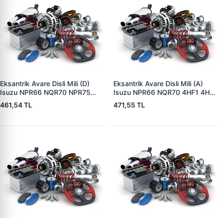
Eksantrik Avare Disli Mili (D)
Eksantrik Avare Disli Mili (A)
Isuzu NPR66 NQR70 NPR75
Isuzu NPR66 NQR70 4HF1 4HE1
Novo Turkuaz 4HF1 4HE1 4HK1 |
| ZIPTEK 8943346820 | OEM
461,54 TL
471,55 TL
ZIPTEK 8971043800 | OEM
8943346820 8943346821
8971043800 8980607800