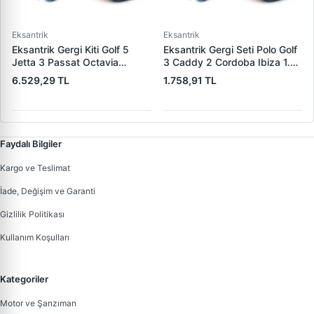
Eksantrik
Eksantrik
Eksantrik Gergi Kiti Golf 5
Eksantrik Gergi Seti Polo Golf
Jetta 3 Passat Octavia
3 Caddy 2 Cordoba Ibiza 1.4
Toledo 3 Leon A3 2,0TDI 16V
Aex Akv Anx Apq Adx | SNR
6.529,29 TL
1.758,91 TL
(Bkp Bmr Bre Bkd) | SKF
KD45714 | OEM 030198119A
VKMA01259 | OEM
6K0198001A
03G198119A
Faydalı Bilgiler
Kargo ve Teslimat
İade, Değişim ve Garanti
Gizlilik Politikası
Kullanım Koşulları
Kategoriler
Motor ve Şanzıman