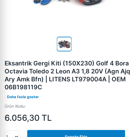
Eksantrik Gergi Kiti (150X230) Golf 4 Bora
Octavia Toledo 2 Leon A3 1,8 20V (Agn Ajq
Ary Amk Bfn) | LITENS LT979004A | OEM
06B198119C
Daha fazla goster
Ürün Kodu:
6.056,30
TL
Sepete Ekle